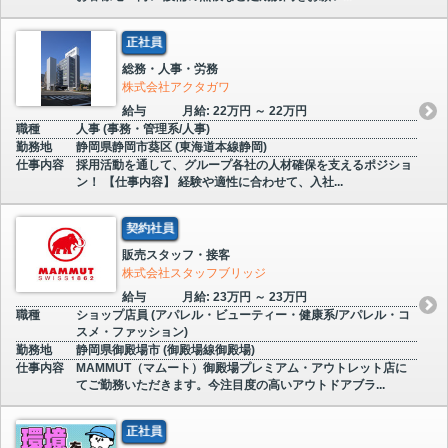
正社員
総務・人事・労務
株式会社アクタガワ
給与
月給: 22万円 ～ 22万円
職種
人事 (事務・管理系/人事)
勤務地
静岡県静岡市葵区 (東海道本線静岡)
仕事内容
採用活動を通して、グループ各社の人材確保を支えるポジショ
ン！ 【仕事内容】 経験や適性に合わせて、入社...
契約社員
販売スタッフ・接客
株式会社スタッフブリッジ
給与
月給: 23万円 ～ 23万円
職種
ショップ店員 (アパレル・ビューティー・健康系/アパレル・コ
スメ・ファッション)
勤務地
静岡県御殿場市 (御殿場線御殿場)
仕事内容
MAMMUT（マムート）御殿場プレミアム・アウトレット店に
てご勤務いただきます。今注目度の高いアウトドアブラ...
正社員