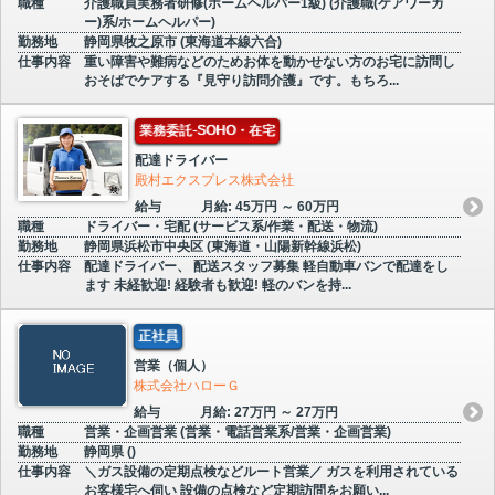
職種
介護職員実務者研修(ホームヘルパー1級) (介護職(ケアワーカ
ー)系/ホームヘルパー)
勤務地
静岡県牧之原市 (東海道本線六合)
仕事内容
重い障害や難病などのためお体を動かせない方のお宅に訪問し
おそばでケアする『見守り訪問介護』です。もちろ...
業務委託-SOHO・在宅
配達ドライバー
殿村エクスプレス株式会社
給与
月給: 45万円 ～ 60万円
職種
ドライバー・宅配 (サービス系/作業・配送・物流)
勤務地
静岡県浜松市中央区 (東海道・山陽新幹線浜松)
仕事内容
配達ドライバー、 配送スタッフ募集 軽自動車バンで配達をし
ます 未経歓迎! 経験者も歓迎! 軽のバンを持...
正社員
営業（個人）
株式会社ハローＧ
給与
月給: 27万円 ～ 27万円
職種
営業・企画営業 (営業・電話営業系/営業・企画営業)
勤務地
静岡県 ()
仕事内容
＼ガス設備の定期点検などルート営業／ ガスを利用されている
お客様宅へ伺い 設備の点検など定期訪問をお願い...