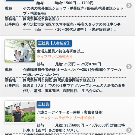
給与
時給: 1500円 ～ 1700円
職種
その他の携帯電話ショップ・携帯販売 (販売系/携帯電話ショッ
プ・携帯販売)
勤務地
静岡県浜松市浜名区 ()
仕事内容
◆◇浜松市浜名区でスマホ販売・接客スタッフのお仕事◇◆
─── info ─── ・20～30代活躍中！ ・未経験歓迎！...
正社員【人材紹介】
生活支援員／初任者研修以上
ライフワンズ株式会社
給与
月給: 25万円 ～ 29万8700円
職種
介護職員初任者研修(ホームヘルパー2級) (介護職(ケアワーカ
ー)系/ホームヘルパー)
勤務地
静岡県静岡市葵区 (静岡鉄道静岡清水線古庄)
仕事内容
障害者（入所）でのお仕事です グループホームの入居者の食事
作り、清掃、服薬管理、通院同行、 生活介助の...
正社員
介護コーディネーター候補（実務者研修）
ユースタイルラボラトリー株式会社
給与
月給: 33万6000円 ～ 43万6000円 詳細は特
記事項【給与】をご参照ください。