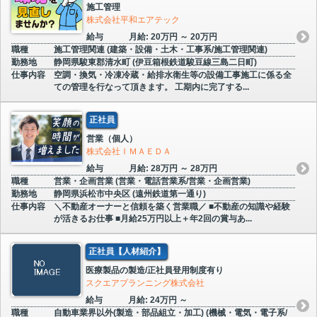
施工管理
株式会社平和エアテック
給与
月給: 20万円 ～ 20万円
職種
施工管理関連 (建築・設備・土木・工事系/施工管理関連)
勤務地
静岡県駿東郡清水町 (伊豆箱根鉄道駿豆線三島二日町)
仕事内容
空調・換気・冷凍冷蔵・給排水衛生等の設備工事施工に係る全
ての管理を行なって頂きます。 工期内に完了する...
正社員
営業（個人）
株式会社ＩＭＡＥＤＡ
給与
月給: 28万円 ～ 28万円
職種
営業・企画営業 (営業・電話営業系/営業・企画営業)
勤務地
静岡県浜松市中央区 (遠州鉄道第一通り)
仕事内容
＼不動産オーナーと信頼を築く営業職／ ■不動産の知識や経験
が活きるお仕事 ■月給25万円以上＋年2回の賞与あ...
正社員【人材紹介】
医療製品の製造/正社員登用制度有り
スクエアプランニング株式会社
給与
月給: 24万円 ～
職種
自動車業界以外(製造・部品組立・加工) (機械・電気・電子系/