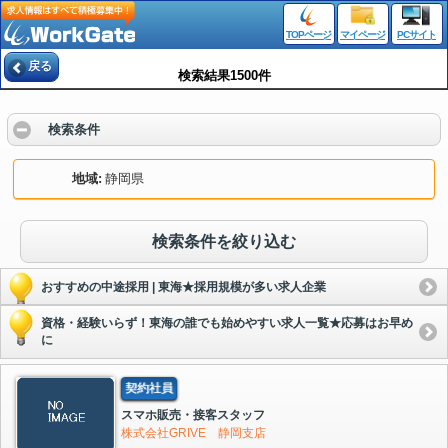
TOPページ
マイページ
PCサイト
戻る
検索結果1500件
検索条件
地域
静岡県
検索条件を絞り込む
おすすめの中途採用 | 東海★採用規模が多い求人企業
資格・経験いらず！東海の誰でも始めやすい求人一覧★応募はお早め
に
契約社員
スマホ販売・接客スタッフ
株式会社GRIVE 静岡支店