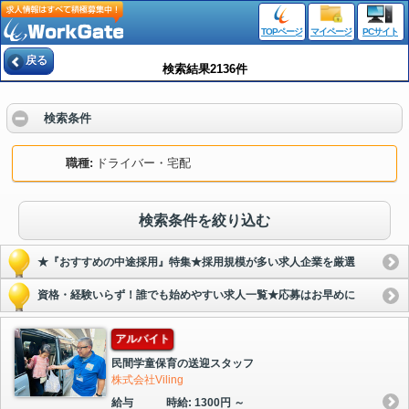
TOPページ
マイページ
PCサイト
戻る
検索結果2136件
検索条件
職種
ドライバー・宅配
検索条件を絞り込む
★『おすすめの中途採用』特集★採用規模が多い求人企業を厳選
資格・経験いらず！誰でも始めやすい求人一覧★応募はお早めに
アルバイト
民間学童保育の送迎スタッフ
株式会社Viling
給与
時給: 1300円 ～