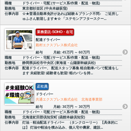
職種
ドライバー・宅配 (サービス系/作業・配送・物流)
勤務地
東京都杉並区 (中央本線荻窪)
仕事内容
☆★普通自動車免許があれば経験＆ブランク不問♪ ご近所し
ゅふさん歓迎します★☆ 「ステモンアフタースクー...
業務委託-SOHO・在宅
配達ドライバー
殿村エクスプレス株式会社
給与
月給: 45万円 ～ 60万円
職種
ドライバー・宅配 (サービス系/作業・配送・物流)
勤務地
静岡県浜松市中央区 (東海道・山陽新幹線浜松)
仕事内容
配達ドライバー、 配送スタッフ募集 軽自動車バンで配達をし
ます 未経歓迎! 経験者も歓迎! 軽のバンを持...
正社員
ドライバー
共通エクスプレス株式会社 北海道事業部
給与
月給: 30万円 ～ 30万円
職種
ドライバー・宅配 (サービス系/作業・配送・物流)
勤務地
北海道虻田郡倶知安町 (函館本線倶知安)
仕事内容
灯油・軽油配送ドライバー （タンクローリー） 【具体的に
は】 灯油や軽油を積み込み、個人宅や農家、建設...