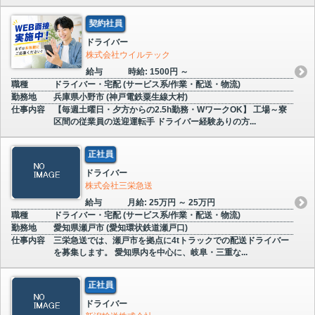
契約社員
ドライバー
株式会社ウイルテック
給与
時給: 1500円 ～
職種
ドライバー・宅配 (サービス系/作業・配送・物流)
勤務地
兵庫県小野市 (神戸電鉄粟生線大村)
仕事内容
【毎週土曜日・夕方からの2.5h勤務・WワークOK】 工場～寮
区間の従業員の送迎運転手 ドライバー経験ありの方...
正社員
ドライバー
株式会社三栄急送
給与
月給: 25万円 ～ 25万円
職種
ドライバー・宅配 (サービス系/作業・配送・物流)
勤務地
愛知県瀬戸市 (愛知環状鉄道瀬戸口)
仕事内容
三栄急送では、瀬戸市を拠点に4tトラックでの配送ドライバー
を募集します。 愛知県内を中心に、岐阜・三重な...
正社員
ドライバー