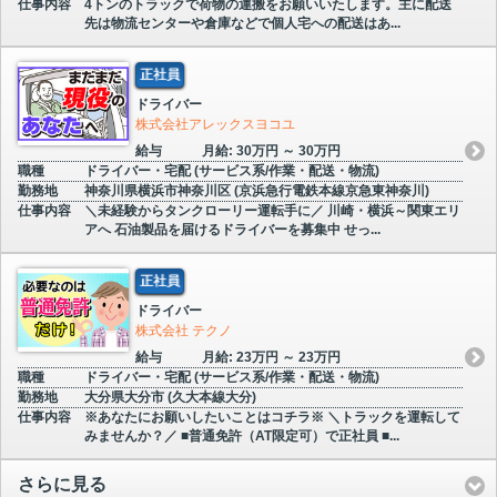
仕事内容
4トンのトラックで荷物の運搬をお願いいたします。主に配送
先は物流センターや倉庫などで個人宅への配送はあ...
正社員
ドライバー
株式会社アレックスヨコユ
給与
月給: 30万円 ～ 30万円
職種
ドライバー・宅配 (サービス系/作業・配送・物流)
勤務地
神奈川県横浜市神奈川区 (京浜急行電鉄本線京急東神奈川)
仕事内容
＼未経験からタンクローリー運転手に／ 川崎・横浜～関東エリ
アへ 石油製品を届けるドライバーを募集中 せっ...
正社員
ドライバー
株式会社 テクノ
給与
月給: 23万円 ～ 23万円
職種
ドライバー・宅配 (サービス系/作業・配送・物流)
勤務地
大分県大分市 (久大本線大分)
仕事内容
※あなたにお願いしたいことはコチラ※ ＼トラックを運転して
みませんか？／ ■普通免許（AT限定可）で正社員 ■...
さらに見る