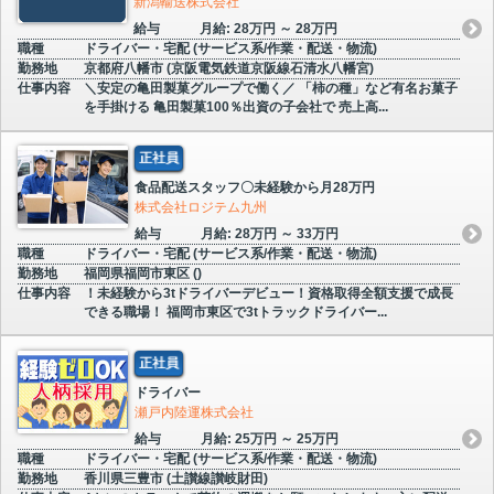
新潟輸送株式会社
給与
月給: 28万円 ～ 28万円
職種
ドライバー・宅配 (サービス系/作業・配送・物流)
勤務地
京都府八幡市 (京阪電気鉄道京阪線石清水八幡宮)
仕事内容
＼安定の亀田製菓グループで働く／ 「柿の種」など有名お菓子
を手掛ける 亀田製菓100％出資の子会社で 売上高...
正社員
食品配送スタッフ〇未経験から月28万円
株式会社ロジテム九州
給与
月給: 28万円 ～ 33万円
職種
ドライバー・宅配 (サービス系/作業・配送・物流)
勤務地
福岡県福岡市東区 ()
仕事内容
！未経験から3tドライバーデビュー！資格取得全額支援で成長
できる職場！ 福岡市東区で3tトラックドライバー...
正社員
ドライバー
瀬戸内陸運株式会社
給与
月給: 25万円 ～ 25万円
職種
ドライバー・宅配 (サービス系/作業・配送・物流)
勤務地
香川県三豊市 (土讃線讃岐財田)