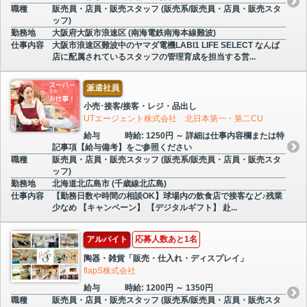
職種
販売員・店員・販売スタッフ (販売系/販売員・店員・販売スタ
ッフ)
勤務地
大阪府大阪市浪速区 (南海電鉄南海本線難波)
仕事内容
大阪市浪速区難波中のヤマダ電機LABI1 LIFE SELECT なんば
店に配属されているスタッフの管理育成を担当する営...
派遣社員
小売･接客/接客・レジ・品出し
UTエージェント株式会社 北日本第一・第二CU
給与
時給: 1250円 ～ 詳細は仕事内容欄または特
記事項【給与備考】をご参照ください
職種
販売員・店員・販売スタッフ (販売系/販売員・店員・販売スタ
ッフ)
勤務地
北海道北広島市 (千歳線北広島)
仕事内容
【勤務日数や時間の相談OK】球場内の飲食店で接客など♪残業
少なめ 【キャンペーン】 【デジタルギフト】 赴...
アルバイト
応募人数あと1名
陶器・雑貨「販売・仕入れ・ディスプレイ」
flapS株式会社
給与
時給: 1200円 ～ 1350円
職種
販売員・店員・販売スタッフ (販売系/販売員・店員・販売スタ