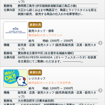
ッフ)
勤務地
静岡県三島市 (伊豆箱根鉄道駿豆線三島広小路)
仕事内容
大正から続くみはまや陶器店で、陶器とライフスタイルを彩る
雑貨の販売、 販売する商品の仕入れや在庫管理が...
派遣社員
販売スタッフ・接客
株式会社スタッフブリッジ
給与
時給: 1500円 ～ 1500円
職種
販売員・店員・販売スタッフ (販売系/販売員・店員・販売スタ
ッフ)
勤務地
愛知県名古屋市中区 (名古屋市名城線矢場町)
仕事内容
GATEAU FESTA HARADA（ガトー フェスタ ハラダ）松坂屋
名古屋店にてご勤務いただきます。-------------------...
派遣社員
レジスタッフ
株式会社ホットスタッフ大分中央
給与
時給: 1200円 ～ 1500円
職種
販売員・店員・販売スタッフ (販売系/販売員・店員・販売スタ
ッフ)
勤務地
大分県別府市 (日豊本線別府)