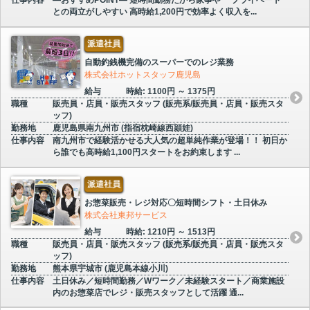
仕事内容
―おすすめPOINT― 短時間勤務だから家事や プライベート
との両立がしやすい 高時給1,200円で効率よく収入を...
派遣社員
自動釣銭機完備のスーパーでのレジ業務
株式会社ホットスタッフ鹿児島
給与
時給: 1100円 ～ 1375円
職種
販売員・店員・販売スタッフ (販売系/販売員・店員・販売スタ
ッフ)
勤務地
鹿児島県南九州市 (指宿枕崎線西頴娃)
仕事内容
南九州市で経験活かせる大人気の超単純作業が登場！！ 初日か
ら誰でも高時給1,100円スタートをお約束します ...
派遣社員
お惣菜販売・レジ対応〇短時間シフト・土日休み
株式会社東邦サービス
給与
時給: 1210円 ～ 1513円
職種
販売員・店員・販売スタッフ (販売系/販売員・店員・販売スタ
ッフ)
勤務地
熊本県宇城市 (鹿児島本線小川)
仕事内容
土日休み／短時間勤務／Wワーク／未経験スタート／商業施設
内のお惣菜店でレジ・販売スタッフとして活躍 通...