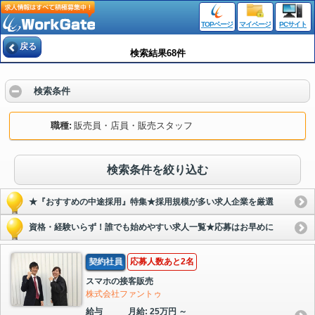
TOPページ
マイページ
PCサイト
戻る
検索結果68件
検索条件
職種
販売員・店員・販売スタッフ
検索条件を絞り込む
★『おすすめの中途採用』特集★採用規模が多い求人企業を厳選
資格・経験いらず！誰でも始めやすい求人一覧★応募はお早めに
契約社員
応募人数あと2名
スマホの接客販売
株式会社ファントゥ
給与
月給: 25万円 ～