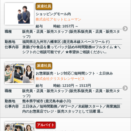
派遣社員
ショッピングモール内
株式会社アセットヒューマン
給与
時給: 1057円 ～
職種
販売員・店員・販売スタッフ (販売系/販売員・店員・販売スタ
ッフ)
勤務地
福岡県北九州市八幡東区 (鹿児島本線スペースワールド)
仕事内容
唐揚げや食品を量ってパック詰め/6時間勤務orフルタイム ★＼
シフトのご相談可能です／ ★希望休ご相談ください...
派遣社員
お惣菜販売・レジ対応〇短時間シフト・土日休み
株式会社クリスタレンサービス
給与
時給: 1210円 ～ 1513円
職種
販売員・店員・販売スタッフ (販売系/販売員・店員・販売スタ
ッフ)
勤務地
熊本県宇城市 (鹿児島本線小川)
仕事内容
土日休み／短時間勤務／Wワーク／未経験スタート／商業施設
内のお惣菜店でレジ・販売スタッフとして活躍 通...
アルバイト