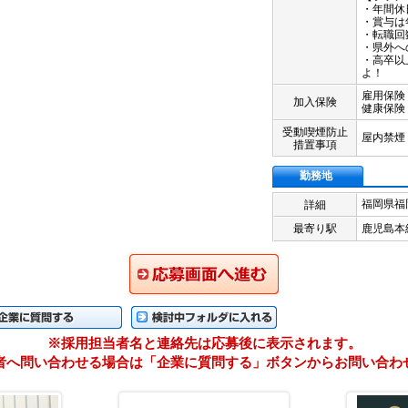
・年間休
・賞与は
・転職回
・県外へ
・高卒以
よ！
雇用保険 
加入保険
健康保険
受動喫煙防止
屋内禁煙
措置事項
勤務地
福岡県
福
詳細
最寄り駅
鹿児島本
応募画面に進む
に質問する
検検討中フォルダに入れる
※採用担当者名と連絡先は応募後に表示されます。
者へ問い合わせる場合は「企業に質問する」ボタンからお問い合わ