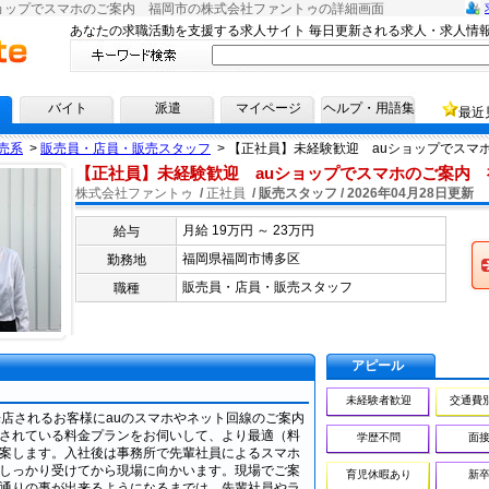
ョップでスマホのご案内 福岡市の株式会社ファントゥの詳細画面
あなたの求職活動を支援する求人サイト 毎日更新される求人・求人情
へ！
バイト
派遣
マイページ
ヘルプ・用語集
最近
売系
>
販売員・店員・販売スタッフ
>
【正社員】未経験歓迎 auショップでスマ
【正社員】未経験歓迎 auショップでスマホのご案内 
株式会社ファントゥ
/
正社員
/ 販売スタッフ /
2026年04月28日更新
月給 19万円 ～ 23万円
給与
応募
福岡県福岡市博多区
勤務地
販売員・店員・販売スタッフ
職種
アピール
未経験者歓迎
交通費
来店されるお客様にauのスマホやネット回線のご案内
されている料金プランをお伺いして、より最適（料
学歴不問
面接
案します。入社後は事務所で先輩社員によるスマホ
しっかり受けてから現場に向かいます。現場でご案
育児休暇あり
新卒
通りの事が出来るようになるまでは、先輩社員やラ