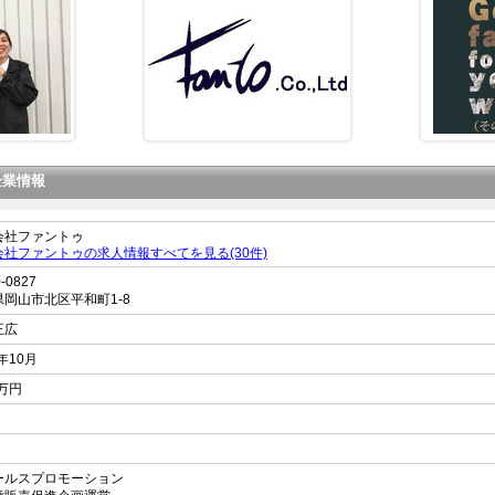
企業情報
会社ファントゥ
会社ファントゥの求人情報すべてを見る(30件)
-0827
県
岡山市北区平和町
1-8
正広
0年10月
0万円
ールスプロモーション