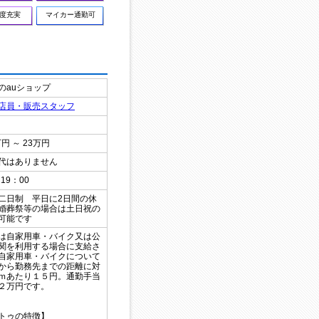
度充実
マイカー通勤可
のauショップ
店員・販売スタッフ
万円 ～ 23万円
代はありません
19：00
二日制 平日に2日間の休
婚葬祭等の場合は土日祝の
可能です
は自家用車・バイク又は公
関を利用する場合に支給さ
自家用車・バイクについて
から勤務先までの距離に対
ｍあたり１５円。通勤手当
２万円です。
トゥの特徴】