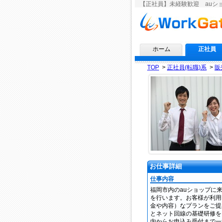
【正社員】未経験歓迎 auシ
求人情報ならワークゲート
ホーム
正社員
TOP
>
正社員(転職)系
>
販
お仕事詳細
仕事内容
福岡市内のauショップに
を行います。お客様が利用
金や内容）なプランをご提
とネット回線の基礎研修を
内からお申込み受付まで一