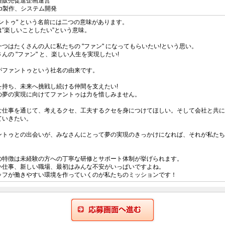
種販売促進企画運営
eb製作、システム開発
ァントゥ" という名前には二つの意味があります。
は”楽しいことしたい”という意味。
一つはたくさんの人に私たちの "ファン" になってもらいたい!という思い。
んの "ファン" と、楽しい人生を実現したい!
がファントゥという社名の由来です。
を持ち、未来へ挑戦し続ける仲間を支えたい!
の夢の実現に向けてファントゥは力を惜しみません。
な仕事を通じて、考えるクセ、工夫するクセを身につけてほしい。そして会社と共に
ていきたい。
ントゥとの出会いが、みなさんにとって夢の実現のきっかけになれば、それが私たち
の特徴は未経験の方への丁寧な研修とサポート体制が挙げられます。
い仕事、新しい職場、最初はみんな不安がいっぱいですよね。
ッフが働きやすい環境を作っていくのが私たちのミッションです！
応募画面に進む