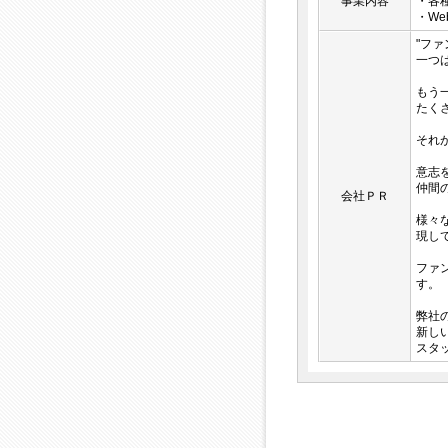
事業内容
・各
・W
"フ
一つ
もう
たくさ
それ
意志
仲間
会社ＰＲ
様々
現し
ファ
す。
弊社
新し
スタ