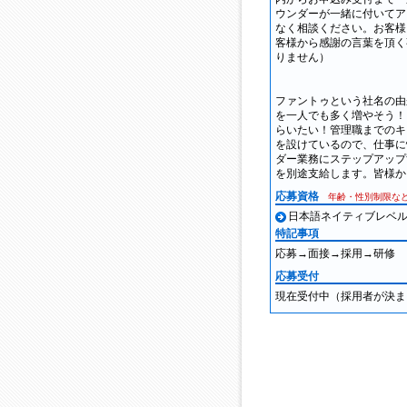
ウンダーが一緒に付いてア
なく相談ください。お客様
客様から感謝の言葉を頂く
りません）
ファントゥという社名の由
を一人でも多く増やそう！
らいたい！管理職までのキ
を設けているので、仕事に
ダー業務にステップアップ
を別途支給します。皆様か
応募資格
年齢・性別制限な
日本語ネイティブレベ
特記事項
応募→面接→採用→研修
応募受付
現在受付中（採用者が決ま