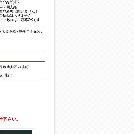
日108日以上
年２回支給！
数や経験は問いません！
の転勤はありません！
上であれば、応募OKです
/ 労災保険 / 厚生年金保険 /
岡市博多区
相生町
線 博多
せ下さい。