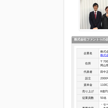
株式会社ファントゥの
株式
企業名
株式
〒700
住所
岡山
代表者
田中
設立
200
資本金
110
売り上げ
8億円
従業員数
50名
・セ