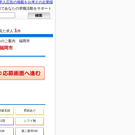
求人広告の掲載をお考えの企業様
報であなたの求職活動をサポート
1
見た求人
件
ホのご案内 福岡市
福岡市
画面へ進む
別途支給
昇給あり
1回
シフト制
OK
第二新卒OK