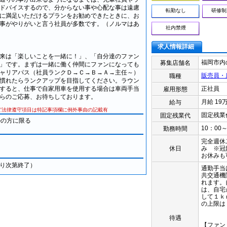
ドバイスするので、分からない事や心配な事は遠慮
転勤なし
研修制
に満足いただけるプランをお勧めできたときに、お
事がやりがいと言う社員が多数です。（ノルマはあ
社内禁煙
求人情報詳細
来は「楽しいことを一緒に！」、「自分達のファン
福岡市内
募集店舗名
」です。まずは一緒に働く仲間にファンになっても
ャリアパス（社員ランクＤ→Ｃ→Ｂ→Ａ→主任～）
販売員・
職種
慣れたらランクアップを目指してください。ラウン
すると、仕事で自家用車を使用する場合は車両手当
正社員
雇用形態
らのご応募、お待ちしております。
月給 19
給与
ど法律遵守項目は特記事項欄に例外事由の記載有
固定残業
固定残業代
ルの方に限る
10：00～
勤務時間
完全週休
休日
み ※冠
お休みも
り次第終了）
通勤手当
共交通機
れます。
は、自宅
して１ｋ
の上限は
待遇
【ファン