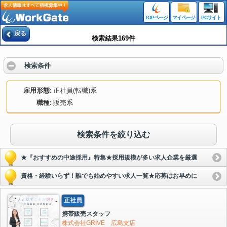
TOPページ
マイページ
PCサイト
戻る
検索結果169件
検索条件
雇用形態
正社員(転職)系
職種
販売系
検索条件を絞り込む
★『おすすめの中途採用』特集★採用規模が多い求人企業を厳選
資格・経験いらず！誰でも始めやすい求人一覧★応募はお早めに
正社員
携帯販売スタッフ
株式会社GRIVE 広島支店