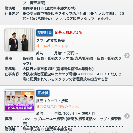
プ・携帯販売)
勤務地
福岡県春日市 (鹿児島本線大野城)
仕事内容
◆◇春日市で携帯販売スタッフのお仕事◇◆ ＼ノルマ無し！20
代～30代活躍中の「スマホ接客販売スタッフ」のお仕...
契約社員
応募人数あと2名
スマホの接客販売
株式会社ファントゥ
給与
月給: 25万円 ～
職種
販売員・店員・販売スタッフ (販売系/販売員・店員・販売スタ
ッフ)
勤務地
大阪府大阪市浪速区 (南海電鉄南海本線難波)
仕事内容
大阪市浪速区難波中のヤマダ電機LABI1 LIFE SELECT なんば
店に配属されているスタッフの管理育成を担当する営...
正社員
販売スタッフ・接客
株式会社九州情報システム
給与
年収: 360万円 ～ 360万円
職種
auショップ(エーユー携帯) (販売系/携帯電話ショップ・携帯販
売)
勤務地
熊本県玉名市 (鹿児島本線玉名)