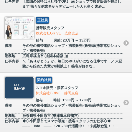
仕事内容
【知識の習得は入社後でOK】 auショップで接客販売を担当し
ます 様々な他業界からデビューした人も多く 未経...
正社員
携帯販売スタッフ
株式会社GRIVE 広島支店
給与
月給: 23万円 ～ 35万円
職種
その他の携帯電話ショップ・携帯販売 (販売系/携帯電話ショッ
プ・携帯販売)
勤務地
広島県福山市 (山陽本線福山)
仕事内容
＼「ありがとう」が、毎日のやりがいになる仕事です！／ 未経
験から始めた先輩が8割以上！ 接客が好きな...
契約社員
スマホ販売・接客スタッフ
株式会社GRIVE 静岡支店
給与
時給: 1500円 ～ 1700円
職種
その他の携帯電話ショップ・携帯販売 (販売系/携帯電話ショッ
プ・携帯販売)
勤務地
神奈川県小田原市 (東海道本線鴨宮)
仕事内容
◆◇小田原市でスマホ販売・接客スタッフのお仕事◇◆
─── info ─── ・20～30代活躍中！ ・未経験歓迎！ ・...