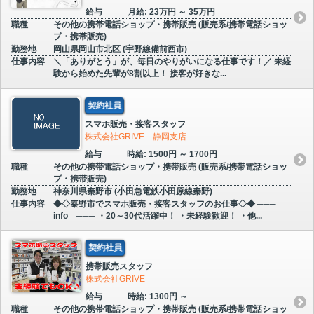
給与
月給: 23万円 ～ 35万円
職種
その他の携帯電話ショップ・携帯販売 (販売系/携帯電話ショッ
プ・携帯販売)
勤務地
岡山県岡山市北区 (宇野線備前西市)
仕事内容
＼「ありがとう」が、毎日のやりがいになる仕事です！／ 未経
験から始めた先輩が8割以上！ 接客が好きな...
契約社員
スマホ販売・接客スタッフ
株式会社GRIVE 静岡支店
給与
時給: 1500円 ～ 1700円
職種
その他の携帯電話ショップ・携帯販売 (販売系/携帯電話ショッ
プ・携帯販売)
勤務地
神奈川県秦野市 (小田急電鉄小田原線秦野)
仕事内容
◆◇秦野市でスマホ販売・接客スタッフのお仕事◇◆ ───
info ─── ・20～30代活躍中！ ・未経験歓迎！ ・他...
契約社員
携帯販売スタッフ
株式会社GRIVE
給与
時給: 1300円 ～
職種
その他の携帯電話ショップ・携帯販売 (販売系/携帯電話ショッ