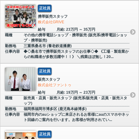
正社員
携帯販売スタッフ
株式会社GRIVE
給与
月給: 23万円 ～ 35万円
職種
その他の携帯電話ショップ・携帯販売 (販売系/携帯電話ショッ
プ・携帯販売)
勤務地
三重県桑名市 (養老鉄道播磨)
仕事内容
◆◇桑名市で携帯販売スタッフのお仕事◇◆ 《工場・製造業か
らの転職者が多数活躍中！！》 ＼残業ほぼ無し！20...
正社員
販売スタッフ
株式会社ファントゥ
給与
月給: 19万円 ～ 23万円
職種
販売員・店員・販売スタッフ (販売系/販売員・店員・販売スタ
ッフ)
勤務地
福岡県福岡市博多区 (鹿児島本線博多)
仕事内容
福岡市内のauショップに来店されるお客様にauのスマホやネッ
ト回線のご案内を行います。お客様が利用されてい...
正社員