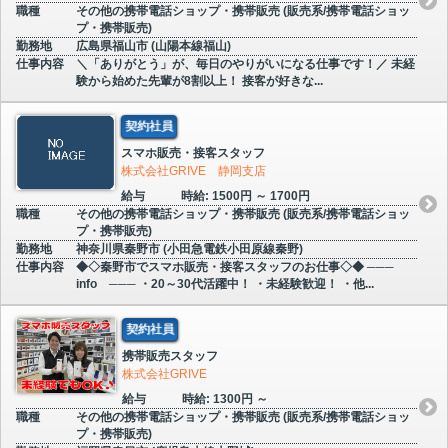
職種
その他の携帯電話ショップ・携帯販売 (販売系/携帯電話ショッ
プ・携帯販売)
勤務地
広島県福山市 (山陽本線福山)
仕事内容
＼「ありがとう」が、毎日のやりがいになる仕事です！／ 未経
験から始めた先輩が8割以上！ 接客が好きな...
契約社員
スマホ販売・接客スタッフ
株式会社GRIVE 静岡支店
給与
時給: 1500円 ～ 1700円
職種
その他の携帯電話ショップ・携帯販売 (販売系/携帯電話ショッ
プ・携帯販売)
勤務地
神奈川県秦野市 (小田急電鉄小田原線秦野)
仕事内容
◆◇秦野市でスマホ販売・接客スタッフのお仕事◇◆ ───
info ─── ・20～30代活躍中！ ・未経験歓迎！ ・他...
契約社員
携帯販売スタッフ
株式会社GRIVE
給与
時給: 1300円 ～
職種
その他の携帯電話ショップ・携帯販売 (販売系/携帯電話ショッ
プ・携帯販売)