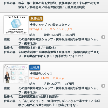
仕事内容
既卒、第二新卒の方も大歓迎／資格経験不問！未経験の方も大
歓迎！／昇給あり／社会保険完備／正社員登用制度...
派遣社員
携帯ショップでの販売スタッフ
株式会社ヒューマンインデックス
給与
時給: 1300円 ～ 1400円
職種
その他の携帯電話ショップ・携帯販売 (販売系/携帯電話ショッ
プ・携帯販売)
勤務地
長野県松本市 (篠ノ井線松本)
仕事内容
未経験者活躍中◎経験者優遇！研修充実！資格取得後は手当あ
り♪ 最新機器に触れられる！携帯販売♪ ワイモバイ...
正社員
携帯販売スタッフ
株式会社GRIVE 広島支店
給与
月給: 23万円 ～ 35万円
職種
その他の携帯電話ショップ・携帯販売 (販売系/携帯電話ショッ
プ・携帯販売)
勤務地
広島県東広島市 (山陽本線西条)
仕事内容
＼「ありがとう」が、毎日のやりがいになる仕事です！／ 未経
験から始めた先輩が8割以上！ 接客が好きな...