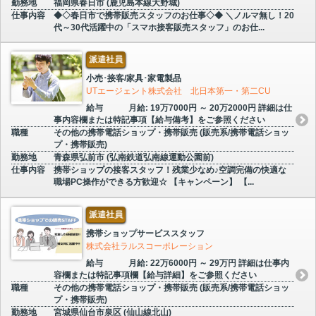
勤務地
福岡県春日市 (鹿児島本線大野城)
仕事内容
◆◇春日市で携帯販売スタッフのお仕事◇◆ ＼ノルマ無し！20
代～30代活躍中の「スマホ接客販売スタッフ」のお仕...
派遣社員
小売･接客/家具･家電製品
UTエージェント株式会社 北日本第一・第二CU
給与
月給: 19万7000円 ～ 20万2000円 詳細は仕
事内容欄または特記事項【給与備考】をご参照ください
職種
その他の携帯電話ショップ・携帯販売 (販売系/携帯電話ショッ
プ・携帯販売)
勤務地
青森県弘前市 (弘南鉄道弘南線運動公園前)
仕事内容
携帯ショップの接客スタッフ！残業少なめ♪空調完備の快適な
職場PC操作ができる方歓迎☆ 【キャンペーン】 【...
派遣社員
携帯ショップサービススタッフ
株式会社ラルスコーポレーション
給与
月給: 22万6000円 ～ 29万円 詳細は仕事内
容欄または特記事項欄【給与詳細】をご参照ください
職種
その他の携帯電話ショップ・携帯販売 (販売系/携帯電話ショッ
プ・携帯販売)
勤務地
宮城県仙台市泉区 (仙山線北山)