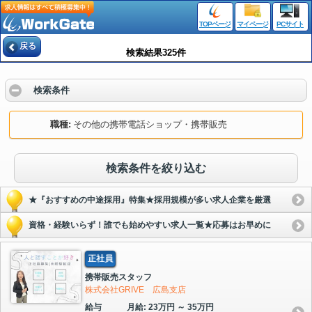
TOPページ
マイページ
PCサイト
戻る
検索結果325件
検索条件
職種
その他の携帯電話ショップ・携帯販売
検索条件を絞り込む
★『おすすめの中途採用』特集★採用規模が多い求人企業を厳選
資格・経験いらず！誰でも始めやすい求人一覧★応募はお早めに
正社員
携帯販売スタッフ
株式会社GRIVE 広島支店
給与
月給: 23万円 ～ 35万円