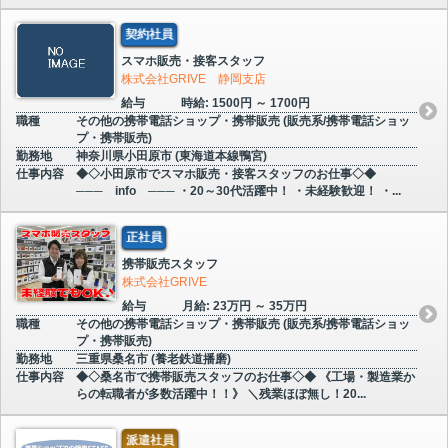
契約社員
スマホ販売・接客スタッフ
株式会社GRIVE 静岡支店
給与
時給: 1500円 ～ 1700円
職種
その他の携帯電話ショップ・携帯販売 (販売系/携帯電話ショッ
プ・携帯販売)
勤務地
神奈川県小田原市 (東海道本線鴨宮)
仕事内容
◆◇小田原市でスマホ販売・接客スタッフのお仕事◇◆
─── info ─── ・20～30代活躍中！ ・未経験歓迎！ ・...
正社員
携帯販売スタッフ
株式会社GRIVE
給与
月給: 23万円 ～ 35万円
職種
その他の携帯電話ショップ・携帯販売 (販売系/携帯電話ショッ
プ・携帯販売)
勤務地
三重県桑名市 (養老鉄道播磨)
仕事内容
◆◇桑名市で携帯販売スタッフのお仕事◇◆ 《工場・製造業か
らの転職者が多数活躍中！！》 ＼残業ほぼ無し！20...
派遣社員