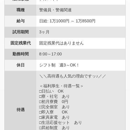
職種
警備員・警備関連
給与
日給: 1万1000円 ～ 1万8500円
試用期間
3ヶ月
固定残業代
固定残業代はありません
勤務時間
8:00～17:00
休日
シフト制 週3～OK！
＼＼高待遇も人気の理由ですッ♪／／
＜福利厚生・待遇一覧＞
□日払い OK
□寮・社宅 あり
□初月寮費 0円
□完全個室 あり
待遇
□即入寮 OK
□家具家電 あり
□生活応援セット あり
□昇給制度 あり