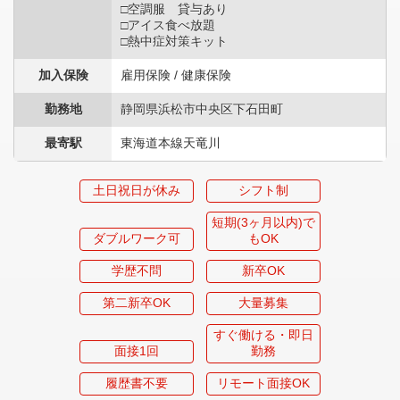
□空調服 貸与あり
□アイス食べ放題
□熱中症対策キット
加入保険
雇用保険 / 健康保険
勤務地
静岡県浜松市中央区下石田町
最寄駅
東海道本線天竜川
土日祝日が休み
シフト制
短期(3ヶ月以内)で
ダブルワーク可
もOK
学歴不問
新卒OK
第二新卒OK
大量募集
すぐ働ける・即日
面接1回
勤務
履歴書不要
リモート面接OK