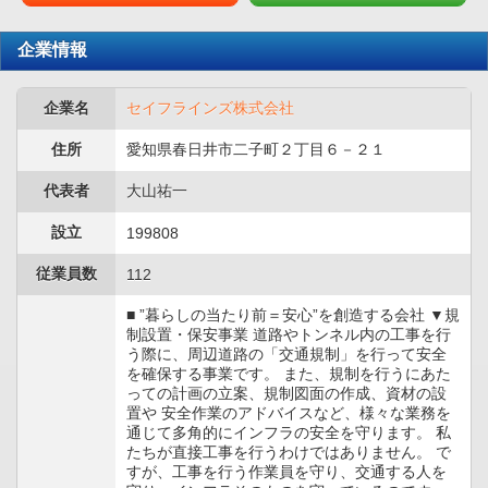
企業情報
企業名
セイフラインズ株式会社
住所
愛知県春日井市二子町２丁目６－２１
代表者
大山祐一
設立
199808
従業員数
112
■ ”暮らしの当たり前＝安心”を創造する会社 ▼規
制設置・保安事業 道路やトンネル内の工事を行
う際に、周辺道路の「交通規制」を行って安全
を確保する事業です。 また、規制を行うにあた
っての計画の立案、規制図面の作成、資材の設
置や 安全作業のアドバイスなど、様々な業務を
通じて多角的にインフラの安全を守ります。 私
たちが直接工事を行うわけではありません。 で
すが、工事を行う作業員を守り、交通する人を