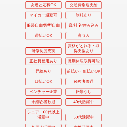
友達と応募OK
交通費別途支給
マイカー通勤可
制服あり
服装自由/髪型自由
寮/社宅/住み込み
週払いOK
高収入
資格がとれる・取
研修制度充実
得支援あり
正社員登用あり
長期休暇取得可能
昇給あり
前払い・仮払いOK
日払いOK
経験者優遇
ベンチャー企業
転勤なし
未経験者歓迎
40代活躍中
シニア・60代以上
活躍中
50代活躍中