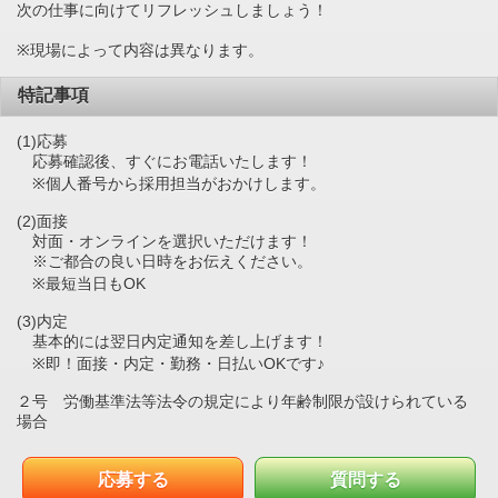
次の仕事に向けてリフレッシュしましょう！
※現場によって内容は異なります。
特記事項
(1)応募
応募確認後、すぐにお電話いたします！
※個人番号から採用担当がおかけします。
(2)面接
対面・オンラインを選択いただけます！
※ご都合の良い日時をお伝えください。
※最短当日もOK
(3)内定
基本的には翌日内定通知を差し上げます！
※即！面接・内定・勤務・日払いOKです♪
２号 労働基準法等法令の規定により年齢制限が設けられている
場合
応募する
質問する