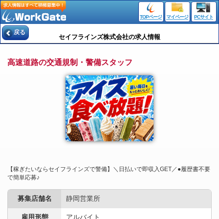
TOPページ
マイページ
PCサイト
戻る
セイフラインズ株式会社の求人情報
高速道路の交通規制・警備スタッフ
【稼ぎたいならセイフラインズで警備】＼日払いで即収入GET／●履歴書不要
で簡単応募♪
募集店舗名
静岡営業所
雇用形態
アルバイト