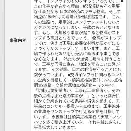
守り、インフラそのものを守っているのです。 ■
この仕事が存在する理由：経済活動も守る重要
な仕事だから 日本の経済のキモは物流。そして
物流の“動脈”は高速道路や幹線道路です。 これ
らの道路は、定期的にメンテナンスをしないと
ガタガタになってしまい、事故のもととなりま
す。もし、大規模な事故が起こると物流がスト
ップする事態となるでしょう。 物流がストップ
事業内容
しては、例えば工場に必要な材料が届かずにモ
ノづくりがストップしてしまいます。また、工
場で作られた製品を小売店に輸送する事もでき
なくなります。 私たちが適切に規制を行うこと
で、工事が円滑に進み、物流を守ることに繋が
ります。 その結果、日本の経済を守ることにも
繋がっています。 ■交通インフラに関わるコンサ
ル企業を目指して ～橋梁点検調査/トンネル点検
調査/道路・交通付属物点検調査～ その中で、
「規制は規制業者が、工事は工事業者が、その
後の点検はまた別の業者が…」といった具合に
細かく分業されている業界の慣例を超えて、工
事前のコンサル・提案から点検まで、工事以外
の業務をワンストップで行える企業を目指して
います。 今後当社は橋梁点検業務の実績・ノウ
ハウを多く積み上げていき、 それを軸にさらに
事業拡大していきます。