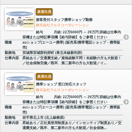
派遣社員
接客受付スタッフ携帯ショップ勤務
株式会社ラルスコーポレーション
給与
月給: 22万6000円 ～ 29万円 詳細は仕事内
容欄または特記事項欄【給与詳細】をご参照ください
職種
auショップ(エーユー携帯) (販売系/携帯電話ショップ・携帯販
売)
勤務地
宮城県宮城郡利府町 (東北本線新利府)
仕事内容
昇給あり／交通費支給／資格経験不問！未経験の方も大歓迎！
／社会保険完備／既卒、第二新卒の方も大歓迎／イ...
派遣社員
携帯ショップ 窓口対応スタッフ
株式会社ラルスコーポレーション
給与
月給: 22万6000円 ～ 29万円 詳細は仕事内
容欄または特記事項欄【給与詳細】をご参照ください
職種
auショップ(エーユー携帯) (販売系/携帯電話ショップ・携帯販
売)
勤務地
岩手県北上市 (北上線柳原)
仕事内容
昇給あり／正社員登用制度あり／インセンティブ制度あり／交
通費支給／既卒、第二新卒の方も大歓迎／社会保険...