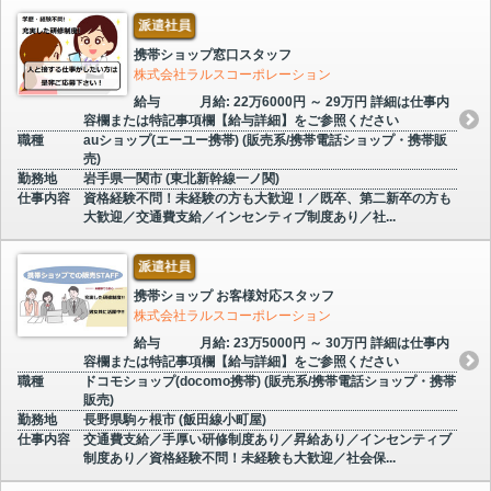
派遣社員
携帯ショップ窓口スタッフ
株式会社ラルスコーポレーション
給与
月給: 22万6000円 ～ 29万円 詳細は仕事内
容欄または特記事項欄【給与詳細】をご参照ください
職種
auショップ(エーユー携帯) (販売系/携帯電話ショップ・携帯販
売)
勤務地
岩手県一関市 (東北新幹線一ノ関)
仕事内容
資格経験不問！未経験の方も大歓迎！／既卒、第二新卒の方も
大歓迎／交通費支給／インセンティブ制度あり／社...
派遣社員
携帯ショップ お客様対応スタッフ
株式会社ラルスコーポレーション
給与
月給: 23万5000円 ～ 30万円 詳細は仕事内
容欄または特記事項欄【給与詳細】をご参照ください
職種
ドコモショップ(docomo携帯) (販売系/携帯電話ショップ・携帯
販売)
勤務地
長野県駒ヶ根市 (飯田線小町屋)
仕事内容
交通費支給／手厚い研修制度あり／昇給あり／インセンティブ
制度あり／資格経験不問！未経験も大歓迎／社会保...