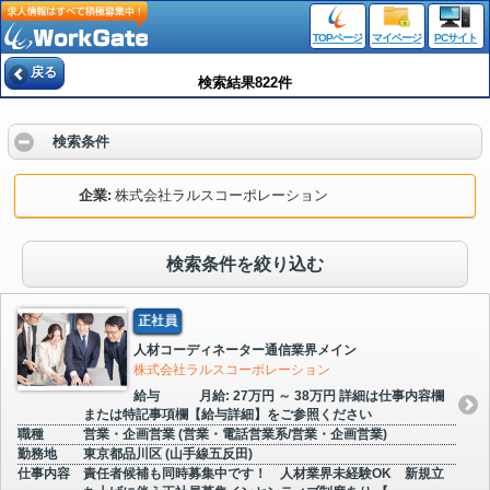
TOPページ
マイページ
PCサイト
戻る
検索結果822件
検索条件
企業
株式会社ラルスコーポレーション
検索条件を絞り込む
正社員
人材コーディネーター通信業界メイン
株式会社ラルスコーポレーション
給与
月給: 27万円 ～ 38万円 詳細は仕事内容欄
または特記事項欄【給与詳細】をご参照ください
職種
営業・企画営業 (営業・電話営業系/営業・企画営業)
勤務地
東京都品川区 (山手線五反田)
仕事内容
責任者候補も同時募集中です！ 人材業界未経験OK 新規立