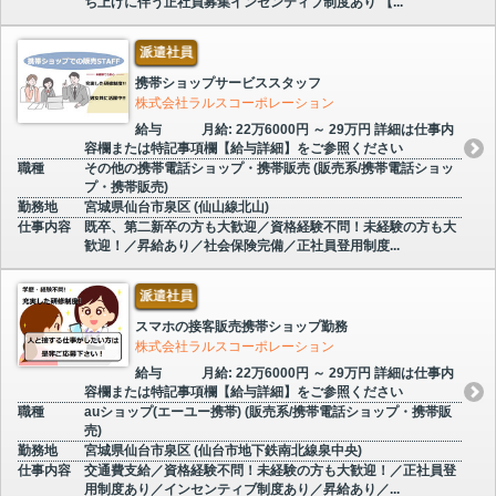
ち上げに伴う正社員募集インセンティブ制度あり 【...
派遣社員
携帯ショップサービススタッフ
株式会社ラルスコーポレーション
給与
月給: 22万6000円 ～ 29万円 詳細は仕事内
容欄または特記事項欄【給与詳細】をご参照ください
職種
その他の携帯電話ショップ・携帯販売 (販売系/携帯電話ショッ
プ・携帯販売)
勤務地
宮城県仙台市泉区 (仙山線北山)
仕事内容
既卒、第二新卒の方も大歓迎／資格経験不問！未経験の方も大
歓迎！／昇給あり／社会保険完備／正社員登用制度...
派遣社員
スマホの接客販売携帯ショップ勤務
株式会社ラルスコーポレーション
給与
月給: 22万6000円 ～ 29万円 詳細は仕事内
容欄または特記事項欄【給与詳細】をご参照ください
職種
auショップ(エーユー携帯) (販売系/携帯電話ショップ・携帯販
売)
勤務地
宮城県仙台市泉区 (仙台市地下鉄南北線泉中央)
仕事内容
交通費支給／資格経験不問！未経験の方も大歓迎！／正社員登
用制度あり／インセンティブ制度あり／昇給あり／...