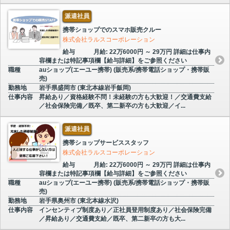
派遣社員
携帯ショップでのスマホ販売クルー
株式会社ラルスコーポレーション
給与
月給: 22万6000円 ～ 29万円 詳細は仕事内
容欄または特記事項欄【給与詳細】をご参照ください
職種
auショップ(エーユー携帯) (販売系/携帯電話ショップ・携帯販
売)
勤務地
岩手県盛岡市 (東北本線岩手飯岡)
仕事内容
昇給あり／資格経験不問！未経験の方も大歓迎！／交通費支給
／社会保険完備／既卒、第二新卒の方も大歓迎／イ...
派遣社員
携帯ショップサービススタッフ
株式会社ラルスコーポレーション
給与
月給: 22万6000円 ～ 29万円 詳細は仕事内
容欄または特記事項欄【給与詳細】をご参照ください
職種
auショップ(エーユー携帯) (販売系/携帯電話ショップ・携帯販
売)
勤務地
岩手県奥州市 (東北本線水沢)
仕事内容
インセンティブ制度あり／正社員登用制度あり／社会保険完備
／昇給あり／交通費支給／既卒、第二新卒の方も大...