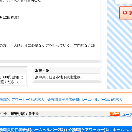
す。もちろん直行直帰OK。
月12回程度）
の方、一人ひとりに必要なケアを行っていく、専門的な介護
沿線・駅
3万800円 詳細は
泉中央 ( 仙台市地下鉄南北線 )
参照ください。
護職(ケアワーカー)系の求人
介護職員実務者研修(ホームヘルパー1級)の求人
泉中央
最寄り駅：泉中央
ユー
護職員初任者研修(ホームヘルパー2級)
( 介護職(ケアワーカー)系 - ホームヘル