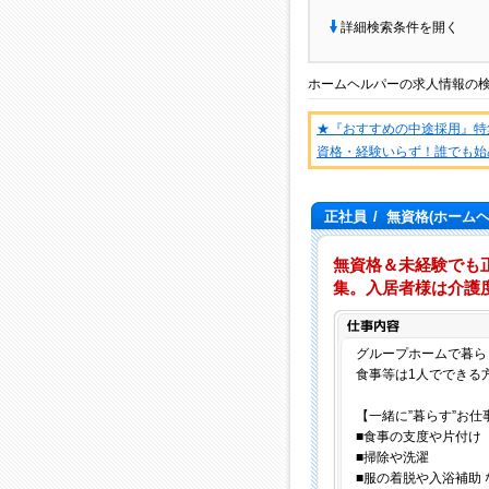
詳細検索条件を開く
ホームヘルパー
の
求人情報
の
★『おすすめの中途採用』特
資格・経験いらず！誰でも始
正社員
/
無資格(ホーム
無資格＆未経験でも
集。入居者様は介護
グループホームで暮ら
食事等は1人でできる
【一緒に”暮らす”お仕
■食事の支度や片付け
■掃除や洗濯
■服の着脱や入浴補助 