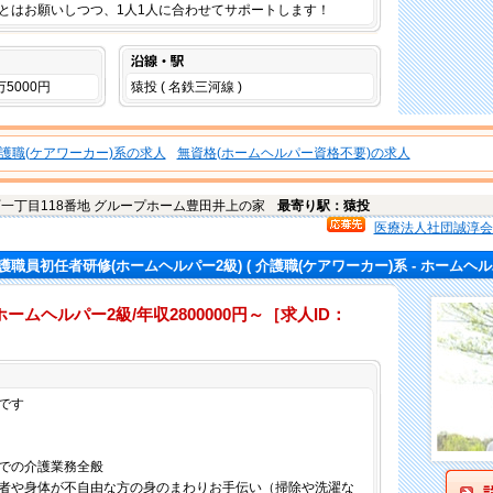
とはお願いしつつ、1人1人に合わせてサポートします！
沿線・駅
万5000円
猿投 ( 名鉄三河線 )
護職(ケアワーカー)系の求人
無資格(ホームヘルパー資格不要)の求人
一丁目118番地 グループホーム豊田井上の家
最寄り駅：猿投
医療法人社団誠淳会
護職員初任者研修(ホームヘルパー2級)
( 介護職(ケアワーカー)系 - ホームヘル
ムヘルパー2級/年収2800000円～［求人ID：
仕事内容
です
での介護業務全般
者や身体が不自由な方の身のまわりお手伝い（掃除や洗濯な