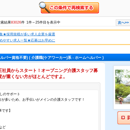
検索結果
83026
件 1件～25件目を表示中
次へ>>
集★採用規模が多い求人企業を厳選
めやすい求人一覧★応募はお早めに
ヘルパー資格不要)
( 介護職(ケアワーカー)系 - ホームヘルパー )
正社員からスタート！オープニング介護スタッフ募
度が重くない方がほとんどですよ。
仕事内容
しのサポート
方が多いため、お手伝いがメインの介護スタッフです！
事です】
など