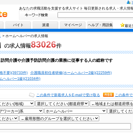
あなたの求職活動を支援する求人サイト 毎日更新される求人・求人情
へ！
バイト
派遣
マイページ
ヘルプ・用語集
最近
系
>
ホームヘルパーの求人情報
83026
】
の求人情報
件
、訪問介護や介護予防訪問介護の業務に従事する人の総称です
要)(39733件)
介護職員初任者研修(ホームヘルパー2級)(22259件)
ルパー1級)(21034件)
この条件で新着求人をE-mailで受け取る
この条件で