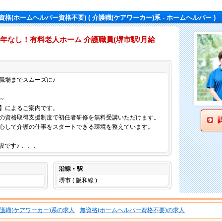
資格(ホームヘルパー資格不要)
( 介護職(ケアワーカー)系 - ホームヘルパー )
年なし！有料老人ホーム 介護職員(堺市駅/月給
仕事内容
職場までスムーズに♪
～
】によるご案内です。
の資格取得支援制度で初任者研修を無料受講いただけます。
心して介護の仕事をスタートできる環境を整えています。
施設です♪．．．
沿線・駅
堺市 ( 阪和線 )
護職(ケアワーカー)系の求人
無資格(ホームヘルパー資格不要)の求人