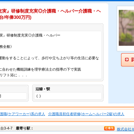
充実』研修制度充実◎介護職・ヘルパー介護職・ヘ
/年俸300万円)
仕事内容
実』研修制度充実◎介護職・ヘルパー
務全般》
運動をすることによって、歩行や立ち上がり等の生活に必要な
に合わせた機能訓練を理学療法士の指導の下で実践
リフト浴に．．．
沿線・駅
円
( )
護職(ケアワーカー)系の求人
介護職員初任者研修(ホームヘルパー2級)の求人
台3-4-7
最寄り駅：
株式会社