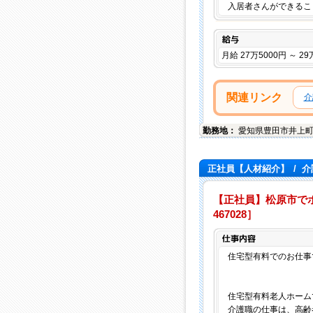
入居者さんができるこ
給与
月給 27万5000円 ～ 29
関連リンク
介
勤務地：
愛知県
豊田市
井上町
正社員【人材紹介】
/
介
【正社員】松原市でホー
467028］
住宅型有料でのお仕事
住宅型有料老人ホーム
介護職の仕事は、高齢