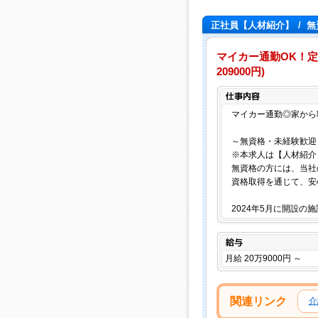
正社員【人材紹介】
/
無
マイカー通勤OK！定
209000円)
マイカー通勤◎家から
～無資格・未経験歓迎
※本求人は【人材紹介
無資格の方には、当社
資格取得を通じて、安
2024年5月に開設の
給与
月給 20万9000円 ～
関連リンク
介