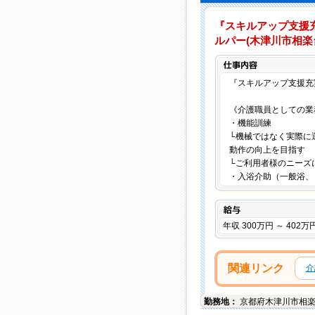
『スキルアップ支援
ルパー(木津川市相楽台
『スキルアップ支援充
《介護職員としての業
・機能訓練
└機械ではなく実際に
動作の向上を目指す
└ご利用者様のニーズ
・入浴介助（一般浴、
給与
年収 300万円 ～ 402万
関連リンク
介
勤務地：
京都府
木津川市
相楽