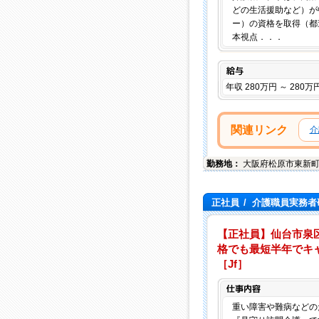
どの生活援助など）が
ー）の資格を取得（都
本視点．．．
給与
年収 280万円 ～ 280万
関連リンク
介
勤務地：
大阪府
松原市
東新町3
正社員
/
介護職員実務者研
【正社員】仙台市泉
格でも最短半年でキャ
［Jf］
重い障害や難病などの