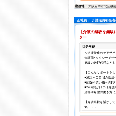
勤務地：
大阪府
堺市北区
蔵前
正社員
/
介護職員初任者研
【介護の経験を無駄
ター
＼送迎特化のケアサポ
介護職×タクシーでサ
施設の送迎代行などを
【こんなサポートをし
■施設～ご自宅の送迎
■病院や買い物への同
■24時間かけつけ介護
資格や希望の働き方に
【介護経験を活かして
気．．．