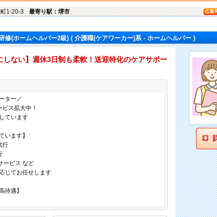
町1-20-3
最寄り駅：堺市
修(ホームヘルパー2級)
( 介護職(ケアワーカー)系 - ホームヘルパー )
にしない】週休3日制も柔軟！送迎特化のケアサポー
仕事内容
ーター／
ービス拡大中！
しています
ています】
代行
行
サービス など
応じてお任せします
高待遇】