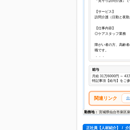
『見守り訪問介護』で
【サービス】
訪問介護（日勤と夜勤
【仕事内容】
◎ケアスタッフ業務
障がい者の方、高齢者
職です。
．．．
給与
月給 31万6000円 ～ 4
特記事項【給与】をご
関連リンク
介
勤務地：
宮城県
仙台市泉区
正社員【人材紹介】
/
介