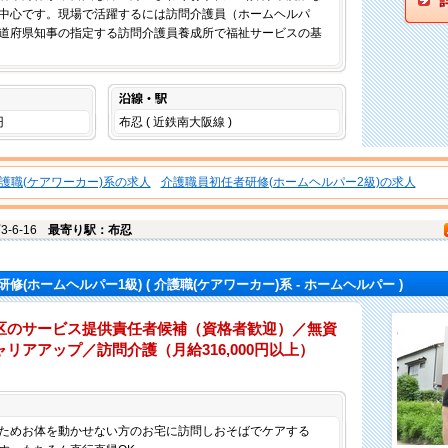
中心です。現場で活躍するには訪問介護員（ホームヘルパ
道府県知事の指定する訪問介護員養成所で福祉サービスの基
沿線・駅
円
布忍 ( 近鉄南大阪線 )
護職(ケアワーカー)系の求人
介護職員初任者研修(ホームヘルパー2級)の求人
-6-16
最寄り駅：布忍
修(ホームヘルパー1級)
( 介護職(ケアワーカー)系 - ホームヘルパー )
区のサービス提供責任者候補（資格者歓迎）／無資
リアアップ／訪問介護（月給316,000円以上）
仕事内容
ためお体を動かせない方のお宅に訪問しおそばでケアする