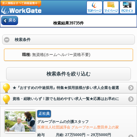
TOPページ
マイページ
PCサイト
戻る
検索結果39735件
検索条件
職種
無資格(ホームヘルパー資格不要)
検索条件を絞り込む
★『おすすめの中途採用』特集★採用規模が多い求人企業を厳選
資格・経験いらず！誰でも始めやすい求人一覧★応募はお早めに
正社員
グループホームの介護スタッフ
医療法人社団誠淳会 グループホーム豊田井上の家
給与
月給: 27万5000円 ～ 29万5000円