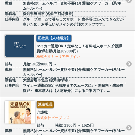
職種
無資格(ホームヘルパー資格不要) (介護職(ケアワーカー)系/ホー
ムヘルパー)
勤務地
愛知県豊田市 (名鉄三河線猿投)
仕事内容
グループホームで暮らしのサポート 食事等は1人でできる方が
多いため、お手伝いがメインの介護スタッフです...
正社員【人材紹介】
マイカー通勤OK！定年なし！有料老人ホーム 介護職
員(堺市駅/月給209000円)
株式会社キャリアデザイン
給与
月給: 20万9000円 ～
職種
無資格(ホームヘルパー資格不要) (介護職(ケアワーカー)系/ホー
ムヘルパー)
勤務地
大阪府堺市北区 (阪和線堺市)
仕事内容
マイカー通勤◎家から職場までスムーズに♪ ～無資格・未経験
歓迎～ ※本求人は【人材紹介】によるご案内です。...
派遣社員
介護職
株式会社ピープルズ
給与
時給: 1300円 ～ 1625円
職種
無資格(ホームヘルパー資格不要) (介護職(ケアワーカー)系/ホー