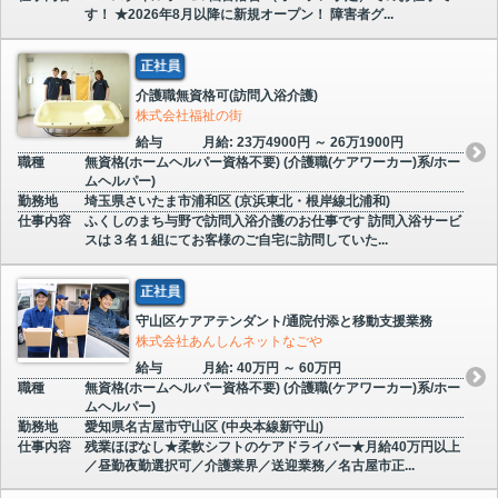
す！ ★2026年8月以降に新規オープン！ 障害者グ...
正社員
介護職無資格可(訪問入浴介護)
株式会社福祉の街
給与
月給: 23万4900円 ～ 26万1900円
職種
無資格(ホームヘルパー資格不要) (介護職(ケアワーカー)系/ホー
ムヘルパー)
勤務地
埼玉県さいたま市浦和区 (京浜東北・根岸線北浦和)
仕事内容
ふくしのまち与野で訪問入浴介護のお仕事です 訪問入浴サービ
スは３名１組にてお客様のご自宅に訪問していた...
正社員
守山区ケアアテンダント/通院付添と移動支援業務
株式会社あんしんネットなごや
給与
月給: 40万円 ～ 60万円
職種
無資格(ホームヘルパー資格不要) (介護職(ケアワーカー)系/ホー
ムヘルパー)
勤務地
愛知県名古屋市守山区 (中央本線新守山)
仕事内容
残業ほぼなし★柔軟シフトのケアドライバー★月給40万円以上
／昼勤夜勤選択可／介護業界／送迎業務／名古屋市正...