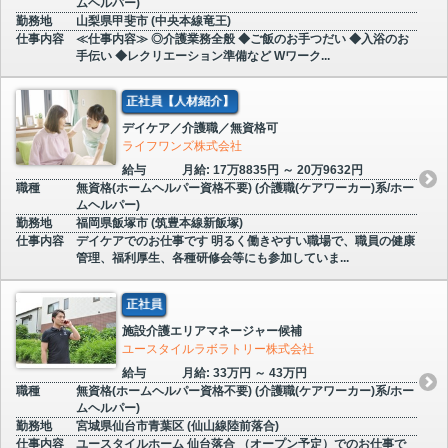
ムヘルパー)
勤務地
山梨県甲斐市 (中央本線竜王)
仕事内容
≪仕事内容≫ ◎介護業務全般 ◆ご飯のお手つだい ◆入浴のお
手伝い ◆レクリエーション準備など Wワーク...
正社員【人材紹介】
デイケア／介護職／無資格可
ライフワンズ株式会社
給与
月給: 17万8835円 ～ 20万9632円
職種
無資格(ホームヘルパー資格不要) (介護職(ケアワーカー)系/ホー
ムヘルパー)
勤務地
福岡県飯塚市 (筑豊本線新飯塚)
仕事内容
デイケアでのお仕事です 明るく働きやすい職場で、職員の健康
管理、福利厚生、各種研修会等にも参加していま...
正社員
施設介護エリアマネージャー候補
ユースタイルラボラトリー株式会社
給与
月給: 33万円 ～ 43万円
職種
無資格(ホームヘルパー資格不要) (介護職(ケアワーカー)系/ホー
ムヘルパー)
勤務地
宮城県仙台市青葉区 (仙山線陸前落合)
仕事内容
ユースタイルホーム 仙台落合 （オープン予定）でのお仕事で