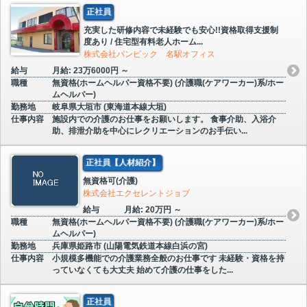
正社員
充実した研修内容で未経験でも安心!!資格取得支援制
度あり / 住宅型有料老人ホーム...
株式会社パンピック 名駅オフィス
給与
月給: 23万6000円 ～
職種
無資格(ホームヘルパー資格不要) (介護職(ケアワーカー)系/ホー
ムヘルパー)
勤務地
岐阜県大垣市 (東海道本線大垣)
仕事内容
施設内での介護のお仕事をお願いします。 食事介助、入浴介
助、排泄介助を中心にレクリエーションのお手伝い...
正社員【人材紹介】
無資格可(介護)
株式会社エクセレントジョブ
給与
月給: 20万円 ～
職種
無資格(ホームヘルパー資格不要) (介護職(ケアワーカー)系/ホー
ムヘルパー)
勤務地
兵庫県姫路市 (山陽電気鉄道本線白浜の宮)
仕事内容
小規模多機能での介護業務全般のお仕事です 未経験・資格を持
っていなくても大丈夫 始めて介護の仕事をした...
正社員