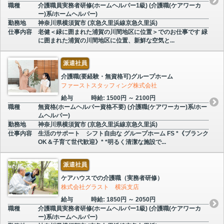
職種
介護職員実務者研修(ホームヘルパー1級) (介護職(ケアワーカ
ー)系/ホームヘルパー)
勤務地
神奈川県横須賀市 (京急久里浜線京急久里浜)
仕事内容
老健＜緑に囲まれた浦賀の川間地区に位置＞でのお仕事です 緑
に囲まれた浦賀の川間地区に位置、新鮮な空気と...
派遣社員
介護職(要経験・無資格可)グループホーム
ファーストスタッフィング株式会社
給与
時給: 1500円 ～ 2100円
職種
無資格(ホームヘルパー資格不要) (介護職(ケアワーカー)系/ホー
ムヘルパー)
勤務地
神奈川県横須賀市 (京急久里浜線京急久里浜)
仕事内容
生活のサポート シフト自由な グループホーム FS *《ブランク
OK＆子育て世代歓迎》* *明るく清潔な施設で...
派遣社員
ケアハウスでの介護職（実務者研修）
株式会社グラスト 横浜支店
給与
時給: 1850円 ～ 2050円
職種
介護職員実務者研修(ホームヘルパー1級) (介護職(ケアワーカ
ー)系/ホームヘルパー)