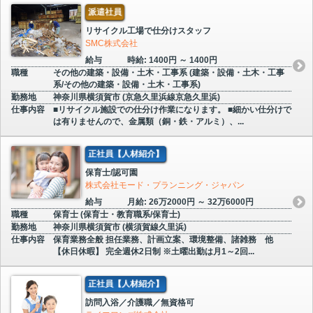
派遣社員
リサイクル工場で仕分けスタッフ
SMC株式会社
給与
時給: 1400円 ～ 1400円
職種
その他の建築・設備・土木・工事系 (建築・設備・土木・工事
系/その他の建築・設備・土木・工事系)
勤務地
神奈川県横須賀市 (京急久里浜線京急久里浜)
仕事内容
■リサイクル施設での仕分け作業になります。 ■細かい仕分けで
は有りませんので、金属類（銅・鉄・アルミ）、...
正社員【人材紹介】
保育士/認可園
株式会社モード・プランニング・ジャパン
給与
月給: 26万2000円 ～ 32万6000円
職種
保育士 (保育士・教育職系/保育士)
勤務地
神奈川県横須賀市 (横須賀線久里浜)
仕事内容
保育業務全般 担任業務、計画立案、環境整備、諸雑務 他
【休日休暇】 完全週休2日制 ※土曜出勤は月1～2回...
正社員【人材紹介】
訪問入浴／介護職／無資格可