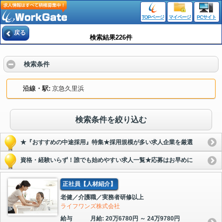
TOPページ
マイページ
PCサイト
戻る
検索結果226件
検索条件
沿線・駅
京急久里浜
検索条件を絞り込む
★『おすすめの中途採用』特集★採用規模が多い求人企業を厳選
資格・経験いらず！誰でも始めやすい求人一覧★応募はお早めに
正社員【人材紹介】
老健／介護職／実務者研修以上
ライフワンズ株式会社
給与
月給: 20万6780円 ～ 24万9780円