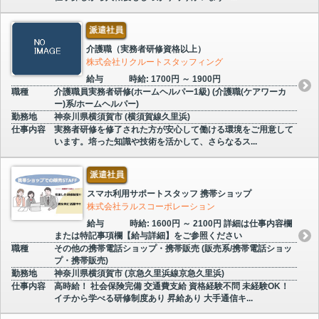
派遣社員
介護職（実務者研修資格以上）
株式会社リクルートスタッフィング
給与
時給: 1700円 ～ 1900円
職種
介護職員実務者研修(ホームヘルパー1級) (介護職(ケアワーカ
ー)系/ホームヘルパー)
勤務地
神奈川県横須賀市 (横須賀線久里浜)
仕事内容
実務者研修を修了された方が安心して働ける環境をご用意して
います。培った知識や技術を活かして、さらなるス...
派遣社員
スマホ利用サポートスタッフ 携帯ショップ
株式会社ラルスコーポレーション
給与
時給: 1600円 ～ 2100円 詳細は仕事内容欄
または特記事項欄【給与詳細】をご参照ください
職種
その他の携帯電話ショップ・携帯販売 (販売系/携帯電話ショッ
プ・携帯販売)
勤務地
神奈川県横須賀市 (京急久里浜線京急久里浜)
仕事内容
高時給！ 社会保険完備 交通費支給 資格経験不問 未経験OK！
イチから学べる研修制度あり 昇給あり 大手通信キ...