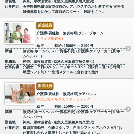
勤務地
神奈川県横須賀市 (京急久里浜線京急久里浜)
仕事内容
★神奈川県横須賀市佐原のケアハウスでのお仕事です★ 実務者
研修資格を活かして高時給スタート！経験をさら...
派遣社員
介護職(要経験・無資格可)グループホーム
リライズ株式会社
給与
時給: 1500円 ～ 2100円
職種
無資格(ホームヘルパー資格不要) (介護職(ケアワーカー)系/ホー
ムヘルパー)
勤務地
神奈川県横須賀市 (京急久里浜線京急久里浜)
仕事内容
介護士 平日のみ グループホーム TK *《週2日～選べる時間！
希望シフト制》* *生活スタイルに合わせて働け...
派遣社員
介護職(要経験・無資格可)ケアハウス
株式会社アルクススタッフィング
給与
時給: 1500円 ～ 2100円
職種
無資格(ホームヘルパー資格不要) (介護職(ケアワーカー)系/ホー
ムヘルパー)
勤務地
神奈川県横須賀市 (京急久里浜線京急久里浜)
仕事内容
横須賀市勤務 介護スタッフ 自由シフト ケアハウス AR *お
仕事探しから入職後もしっかり寄り添います* ...