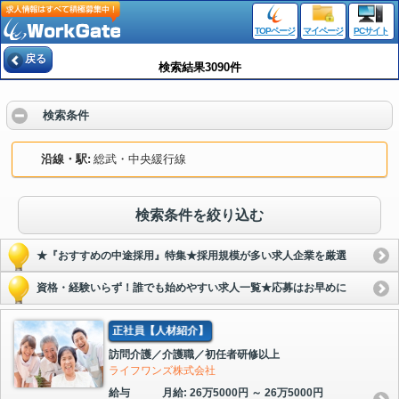
TOPページ
マイページ
PCサイト
戻る
検索結果3090件
検索条件
沿線・駅
総武・中央緩行線
検索条件を絞り込む
★『おすすめの中途採用』特集★採用規模が多い求人企業を厳選
資格・経験いらず！誰でも始めやすい求人一覧★応募はお早めに
正社員【人材紹介】
訪問介護／介護職／初任者研修以上
ライフワンズ株式会社
給与
月給: 26万5000円 ～ 26万5000円