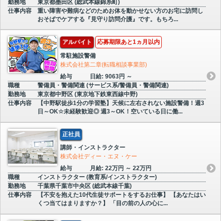
勤務地
東京都墨田区 (総武本線錦糸町)
仕事内容
重い障害や難病などのためお体を動かせない方のお宅に訪問し
おそばでケアする『見守り訪問介護』です。もちろ...
アルバイト
応募期限あと1ヵ月以内
常駐施設警備
株式会社第二章(転職相談事業部)
給与
日給: 9063円 ～
職種
警備員・警備関連 (サービス系/警備員・警備関連)
勤務地
東京都中野区 (東京地下鉄東西線中野)
仕事内容
【中野駅徒歩1分の学習塾】天候に左右されない施設警備！週3
日～OK☆未経験歓迎◎ 週3～OK！空いている日に働...
正社員
講師・インストラクター
株式会社ディー・エヌ・ケー
給与
月給: 22万円 ～ 22万円
職種
インストラクター (教育系/インストラクター)
勤務地
千葉県千葉市中央区 (総武本線千葉)
仕事内容
【不安を抱えた10代生徒サポートをするお仕事】 【あなたはい
くつ当てはまりますか？】 「目の前の人の心に...