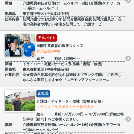
職種
介護職員初任者研修(ホームヘルパー2級) (介護職(ケアワーカ
ー)系/ホームヘルパー)
勤務地
東京都中野区 (中央本線中野)
仕事内容
訪問介護でのお仕事です 訪問介護業務全般 訪問介護員は、在
宅の高齢者や障がい者宅を訪問して、介護サービ...
アルバイト
民間学童保育の送迎スタッフ
株式会社Viling
給与
時給: 1300円 ～
職種
ドライバー・宅配 (サービス系/作業・配送・物流)
勤務地
東京都杉並区 (中央本線荻窪)
仕事内容
☆★普通自動車免許があれば経験＆ブランク不問♪ ご近所し
ゅふさん歓迎します★☆ 「ステモンアフタースクー...
正社員
介護コーディネーター候補（実務者研修）
ユースタイルラボラトリー株式会社
給与
月給: 37万9000円 ～ 47万9000円 詳細は特
記事項【給与】をご参照ください。
職種
介護職員実務者研修(ホームヘルパー1級) (介護職(ケアワーカ
ー)系/ホームヘルパー)