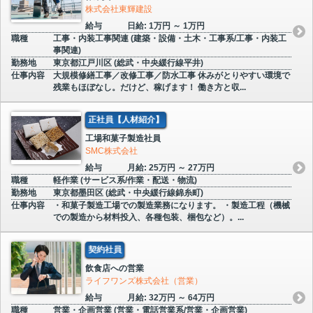
株式会社東輝建設
給与
日給: 1万円 ～ 1万円
職種
工事・内装工事関連 (建築・設備・土木・工事系/工事・内装工
事関連)
勤務地
東京都江戸川区 (総武・中央緩行線平井)
仕事内容
大規模修繕工事／改修工事／防水工事 休みがとりやすい環境で
残業もほぼなし。だけど、稼げます！ 働き方と収...
正社員【人材紹介】
工場和菓子製造社員
SMC株式会社
給与
月給: 25万円 ～ 27万円
職種
軽作業 (サービス系/作業・配送・物流)
勤務地
東京都墨田区 (総武・中央緩行線錦糸町)
仕事内容
・和菓子製造工場での製造業務になります。 ・製造工程（機械
での製造から材料投入、各種包装、梱包など）。...
契約社員
飲食店への営業
ライフワンズ株式会社（営業）
給与
月給: 32万円 ～ 64万円
職種
営業・企画営業 (営業・電話営業系/営業・企画営業)