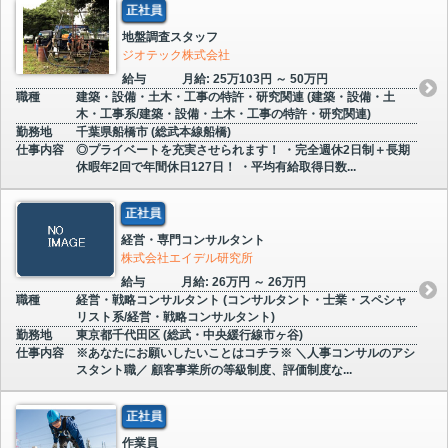
正社員
地盤調査スタッフ
ジオテック株式会社
給与
月給: 25万103円 ～ 50万円
職種
建築・設備・土木・工事の特許・研究関連 (建築・設備・土
木・工事系/建築・設備・土木・工事の特許・研究関連)
勤務地
千葉県船橋市 (総武本線船橋)
仕事内容
◎プライベートを充実させられます！ ・完全週休2日制＋長期
休暇年2回で年間休日127日！ ・平均有給取得日数...
正社員
経営・専門コンサルタント
株式会社エイデル研究所
給与
月給: 26万円 ～ 26万円
職種
経営・戦略コンサルタント (コンサルタント・士業・スペシャ
リスト系/経営・戦略コンサルタント)
勤務地
東京都千代田区 (総武・中央緩行線市ヶ谷)
仕事内容
※あなたにお願いしたいことはコチラ※ ＼人事コンサルのアシ
スタント職／ 顧客事業所の等級制度、評価制度な...
正社員
作業員