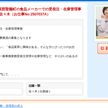
原郡聖籠町の食品メーカーでの受発注・在庫管理事
々木（お仕事No:2507037A）
仕事内容
注・在庫管理事務
事務員の募集となります
い」「食品業界に興味がある」そんな方にぴったりのお仕
一般事務業務受発注管理や在庫管理など、やりがいのあるポ
門にて、．．．
沿線・駅
佐々木 ( 白新線 )
務・管理系の求人