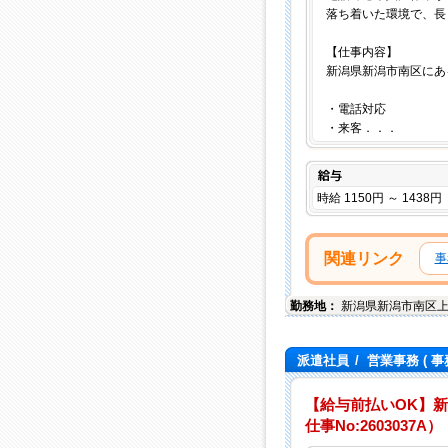
落ち着いた環境で、長
【仕事内容】
新潟県新潟市南区にあ
・電話対応
・来客．．．
給与
時給 1150円 ～ 1438円
関連リンク
事
勤務地：
新潟県
新潟市南区
派遣社員
/
営業事務
( 事
【給与前払いOK】
仕事No:2603037A）