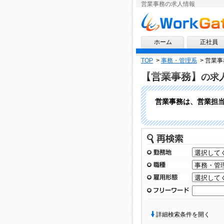
営業事務の求人情報
求人情報ならワークゲート
ホーム
正社員
TOP
>
事務・管理系
>
営業事
【営業事務】
の求
営業事務は、営業担
再検索
勤務地
職種
雇用形態
フリーワード
詳細検索条件を開く