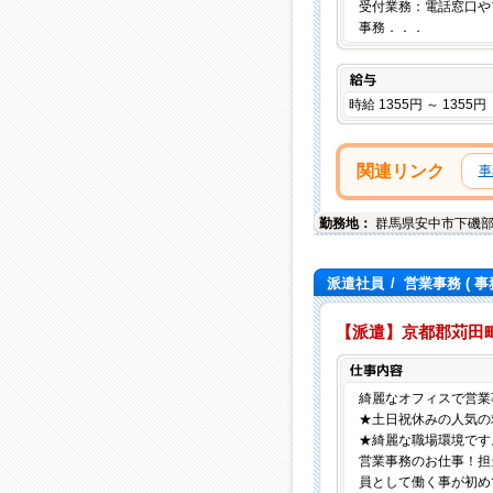
受付業務：電話窓口や
事務．．．
給与
時給 1355円 ～ 1355円
関連リンク
事
勤務地：
群馬県
安中市
下磯
派遣社員
/
営業事務
( 事
【派遣】京都郡苅田町（
綺麗なオフィスで営業
★土日祝休みの人気の
★綺麗な職場環境です
営業事務のお仕事！担
員として働く事が初め