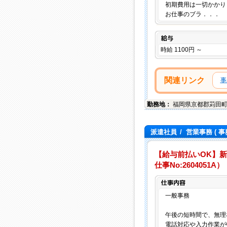
初期費用は一切かかり
お仕事のブラ．．．
給与
時給 1100円 ～
関連リンク
事
勤務地：
福岡県
京都郡苅田
派遣社員
/
営業事務
( 事
【給与前払いOK】
仕事No:2604051A）
一般事務
午後の短時間で、無理
電話対応や入力作業が