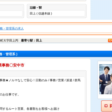
沿線・駅
田上 ( 信越本線 )
務・管理系の求人
上町
大字田上丙
最寄り駅：田上
務・管理系 )
業事務〇安中市
仕事内容
★ノルマなしで安心！日勤のみ / 事務 / 営業 / 派遣 / 群馬
のお仕事です。
問するルート営業、各書類をお客様へお届け