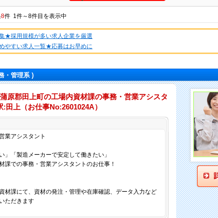
果
8
件 1件～8件目を表示中
集★採用規模が多い求人企業を厳選
めやすい求人一覧★応募はお早めに
務・管理系 )
南蒲原郡田上町の工場内資材課の事務・営業アシスタ
田上（お仕事No:2601024A）
仕事内容
営業アシスタント
い」「製造メーカーで安定して働きたい」
材課での事務・営業アシスタントのお仕事！
資材課にて、資材の発注・管理や在庫確認、データ入力など
いただきます