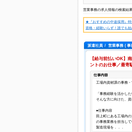
営業事務
の
求人情報
の検索結
★『おすすめの中途採用』特
資格・経験いらず！誰でも始
派遣社員
/
営業事務
( 事
【給与前払いOK】
ントのお仕事／最寄駅:
工場内資材課の事務・
「事務経験を活かした
そんな方に向けた、資
●仕事内容
田上町にある工場内の
の事務業務を担当して
製造現場を．．．