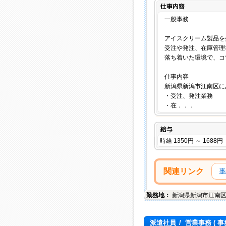
一般事務
アイスクリーム製品を
受注や発注、在庫管理
落ち着いた環境で、コ
仕事内容
新潟県新潟市江南区に
・受注、発注業務
・在．．．
給与
時給 1350円 ～ 1688円
関連リンク
事
勤務地：
新潟県
新潟市江南
派遣社員
/
営業事務
( 事