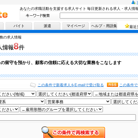
あなたの求職活動を支援する求人サイト 毎日更新される求人・求人情
へ！
バイト
派遣
マイページ
ヘルプ・用語集
最近
務の求人情報
8
人情報
件
当の留守を預かり、顧客の信頼に応える大切な業務をこなします
この条件で新着求人をE-mailで受け取る
この条件で