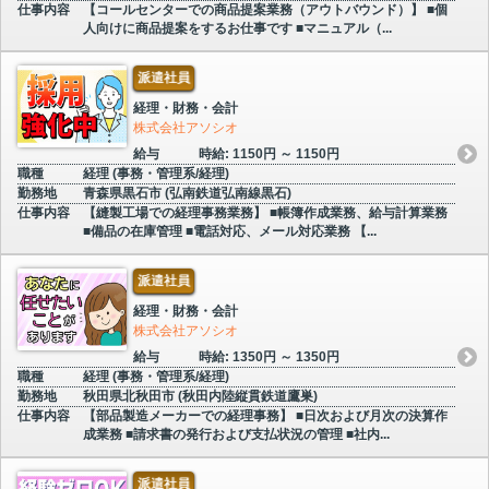
仕事内容
【コールセンターでの商品提案業務（アウトバウンド）】 ■個
人向けに商品提案をするお仕事です ■マニュアル（...
派遣社員
経理・財務・会計
株式会社アソシオ
給与
時給: 1150円 ～ 1150円
職種
経理 (事務・管理系/経理)
勤務地
青森県黒石市 (弘南鉄道弘南線黒石)
仕事内容
【縫製工場での経理事務業務】 ■帳簿作成業務、給与計算業務
■備品の在庫管理 ■電話対応、メール対応業務 【...
派遣社員
経理・財務・会計
株式会社アソシオ
給与
時給: 1350円 ～ 1350円
職種
経理 (事務・管理系/経理)
勤務地
秋田県北秋田市 (秋田内陸縦貫鉄道鷹巣)
仕事内容
【部品製造メーカーでの経理事務】 ■日次および月次の決算作
成業務 ■請求書の発行および支払状況の管理 ■社内...
派遣社員