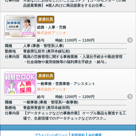
仕事内容
※あなたにお任せしたいことはコチラ 【コールセンターでの商
品提案業務】 ■個人向けに商品提案をするお仕事...
派遣社員
総務・人事・労務
株式会社アソシオ
給与
時給: 1100円 ～ 1100円
職種
人事 (事務・管理系/人事)
勤務地
青森県弘前市 (奥羽本線弘前)
仕事内容
職員の労務管理に関する事務業務 ・入退社手続きや勤怠管理
・社会保険や雇用保険等の福利厚生手続き ・給与...
派遣社員
一般事務・営業事務・アシスタント
株式会社アソシオ
給与
時給: 1200円 ～ 1200円
職種
一般事務 (事務・管理系/一般事務)
勤務地
青森県青森市 (奥羽本線浪岡)
仕事内容
【データチェックなどの事務作業】 ケーブル製品を製造する工
場で、生産現場でのデータチェックなどのデスク...
プライバシーポリシー
利用規約
会社概要