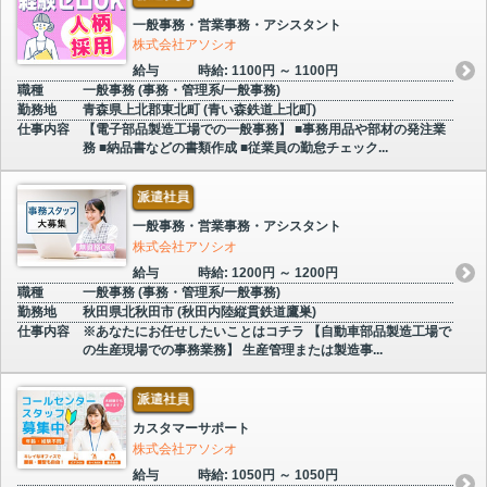
一般事務・営業事務・アシスタント
株式会社アソシオ
給与
時給: 1100円 ～ 1100円
職種
一般事務 (事務・管理系/一般事務)
勤務地
青森県上北郡東北町 (青い森鉄道上北町)
仕事内容
【電子部品製造工場での一般事務】 ■事務用品や部材の発注業
務 ■納品書などの書類作成 ■従業員の勤怠チェック...
派遣社員
一般事務・営業事務・アシスタント
株式会社アソシオ
給与
時給: 1200円 ～ 1200円
職種
一般事務 (事務・管理系/一般事務)
勤務地
秋田県北秋田市 (秋田内陸縦貫鉄道鷹巣)
仕事内容
※あなたにお任せしたいことはコチラ 【自動車部品製造工場で
の生産現場での事務業務】 生産管理または製造事...
派遣社員
カスタマーサポート
株式会社アソシオ
給与
時給: 1050円 ～ 1050円