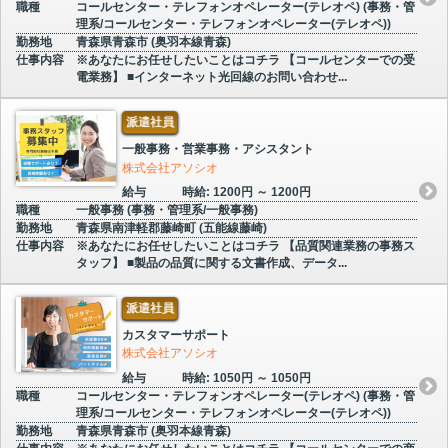
職種
コールセンター・テレフォンオペレーター(テレオペ) (事務・管
理系/コールセンター・テレフォンオペレーター(テレオペ))
勤務地
青森県青森市 (奥羽本線青森)
仕事内容
※あなたにお任せしたいことはコチラ 【コールセンターでの受
電業務】 ■インターネット光回線のお問い合わせ...
派遣社員
一般事務・営業事務・アシスタント
株式会社アソシオ
給与
時給: 1200円 ～ 1200円
職種
一般事務 (事務・管理系/一般事務)
勤務地
青森県南津軽郡藤崎町 (五能線藤崎)
仕事内容
※あなたにお任せしたいことはコチラ 【品質関連業務の事務ス
タッフ】 ■製品の品質に関する文書作成、データ...
派遣社員
カスタマーサポート
株式会社アソシオ
給与
時給: 1050円 ～ 1050円
職種
コールセンター・テレフォンオペレーター(テレオペ) (事務・管
理系/コールセンター・テレフォンオペレーター(テレオペ))
勤務地
青森県青森市 (奥羽本線青森)