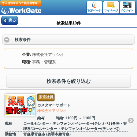
TOPページ
マイページ
PCサイト
戻る
検索結果10件
検索条件
企業
株式会社アソシオ
職種
事務・管理系
検索条件を絞り込む
派遣社員
カスタマーサポート
株式会社アソシオ
給与
時給: 1100円 ～ 1100円
職種
コールセンター・テレフォンオペレーター(テレオペ) (事務・管
理系/コールセンター・テレフォンオペレーター(テレオペ))
勤務地
青森県青森市 (奥羽本線青森)