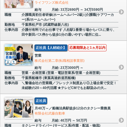
ライフワンズ株式会社
給与
月給: 33万2690円 ～ 34万5590円
職種
介護職員初任者研修(ホームヘルパー2級) (介護職(ケアワーカ
ー)系/ホームヘルパー)
勤務地
千葉県松戸市 (武蔵野線新八柱)
仕事内容
介護付有料でのお仕事です 八柱駅1番乗り場からバスに乗り、
田中新田バス停から徒歩1分の通いやすい場所に位...
正社員【人材紹介】
応募期限あと1ヵ月以内
営業
株式会社第二章(転職相談事業部)
給与
月給: 23万3000円 ～
職種
営業・企画営業 (営業・電話営業系/営業・企画営業)
勤務地
千葉県船橋市 (東葉高速鉄道西船橋)
仕事内容
＼警備会社の営業職／フレックス制度あり◎上場企業で安定！
未経験の20～40代活躍 ★テレビCMでもお馴染みの大...
正社員
月40万～／船橋法典駅徒歩12分のタクシー乗務員
有限会社武藤自動車
給与
月給: 40万円 ～ 50万円
職種
タクシードライバー (サービス系/作業・配送・物流)