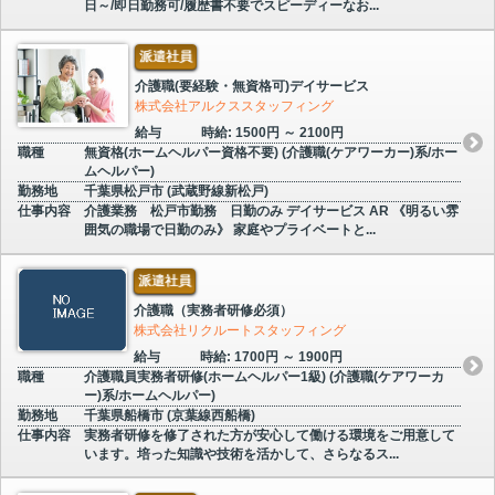
日～/即日勤務可/履歴書不要でスピーディーなお...
派遣社員
介護職(要経験・無資格可)デイサービス
株式会社アルクススタッフィング
給与
時給: 1500円 ～ 2100円
職種
無資格(ホームヘルパー資格不要) (介護職(ケアワーカー)系/ホー
ムヘルパー)
勤務地
千葉県松戸市 (武蔵野線新松戸)
仕事内容
介護業務 松戸市勤務 日勤のみ デイサービス AR 《明るい雰
囲気の職場で日勤のみ》 家庭やプライベートと...
派遣社員
介護職（実務者研修必須）
株式会社リクルートスタッフィング
給与
時給: 1700円 ～ 1900円
職種
介護職員実務者研修(ホームヘルパー1級) (介護職(ケアワーカ
ー)系/ホームヘルパー)
勤務地
千葉県船橋市 (京葉線西船橋)
仕事内容
実務者研修を修了された方が安心して働ける環境をご用意して
います。培った知識や技術を活かして、さらなるス...