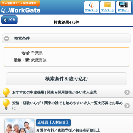
TOPページ
マイページ
PCサイト
戻る
検索結果473件
検索条件
地域
千葉県
沿線・駅
武蔵野線
検索条件を絞り込む
おすすめの中途採用 | 関東★採用規模が多い求人企業
資格・経験いらず！関東の誰でも始めやすい求人一覧★応募はお早め
に
正社員【人材紹介】
介護付有料／夜勤専従／初任者研修以上