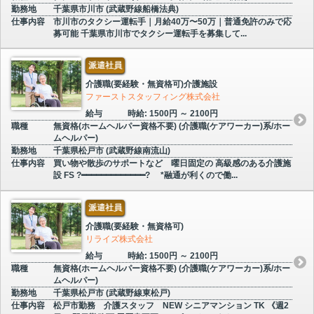
勤務地
千葉県市川市 (武蔵野線船橋法典)
仕事内容
市川市のタクシー運転手｜月給40万〜50万｜普通免許のみで応
募可能 千葉県市川市でタクシー運転手を募集して...
派遣社員
介護職(要経験・無資格可)介護施設
ファーストスタッフィング株式会社
給与
時給: 1500円 ～ 2100円
職種
無資格(ホームヘルパー資格不要) (介護職(ケアワーカー)系/ホー
ムヘルパー)
勤務地
千葉県松戸市 (武蔵野線南流山)
仕事内容
買い物や散歩のサポートなど 曜日固定の 高級感のある介護施
設 FS ?━━━━━━━━━━━━━? *融通が利くので働...
派遣社員
介護職(要経験・無資格可)
リライズ株式会社
給与
時給: 1500円 ～ 2100円
職種
無資格(ホームヘルパー資格不要) (介護職(ケアワーカー)系/ホー
ムヘルパー)
勤務地
千葉県松戸市 (武蔵野線東松戸)
仕事内容
松戸市勤務 介護スタッフ NEW シニアマンション TK 《週2