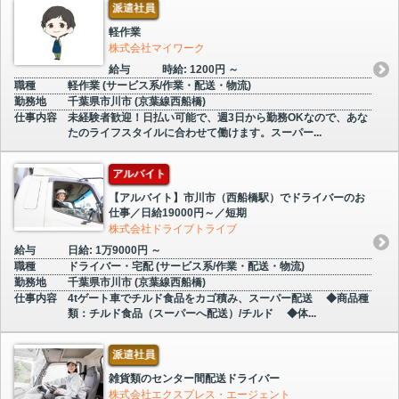
派遣社員
軽作業
株式会社マイワーク
給与
時給: 1200円 ～
職種
軽作業 (サービス系/作業・配送・物流)
勤務地
千葉県市川市 (京葉線西船橋)
仕事内容
未経験者歓迎！日払い可能で、週3日から勤務OKなので、あな
たのライフスタイルに合わせて働けます。スーパー...
アルバイト
【アルバイト】市川市（西船橋駅）でドライバーのお
仕事／日給19000円～／短期
株式会社ドライブトライブ
給与
日給: 1万9000円 ～
職種
ドライバー・宅配 (サービス系/作業・配送・物流)
勤務地
千葉県市川市 (京葉線西船橋)
仕事内容
4tゲート車でチルド食品をカゴ積み、スーパー配送 ◆商品種
類：チルド食品（スーパーへ配送）/チルド ◆体...
派遣社員
雑貨類のセンター間配送ドライバー
株式会社エクスプレス・エージェント