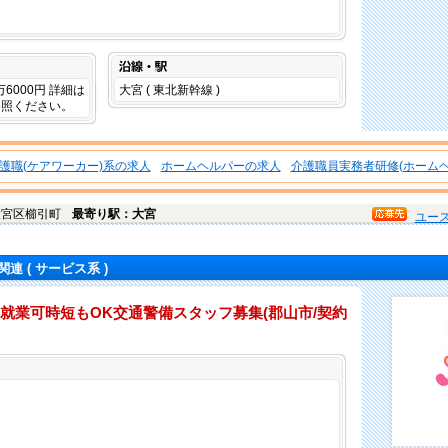
沿線・駅
5万6000円 詳細は
大宮 ( 東北新幹線 )
参照ください。
護職(ケアワーカー)系の求人
ホームヘルパーの求人
介護職員実務者研修(ホームヘ
大宮区
櫛引町
最寄り駅：大宮
ユー
関連
( サービス系 )
就業可時短もOK交通警備スタッフ募集(郡山市/契約
仕事内容