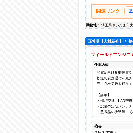
関連リンク
教
勤務地：
埼玉県
さいたま市
正社員【人材紹介】
/
整
フィールドエンジニア
発電所向け制御装置や
鉄道の安定運行を支え
守・点検業務を行うエ
【詳細】
・部品交換、LAN交
・設備の定期メンテナ
・監視盤の改造等、そ
給与
月給 21万円 ～