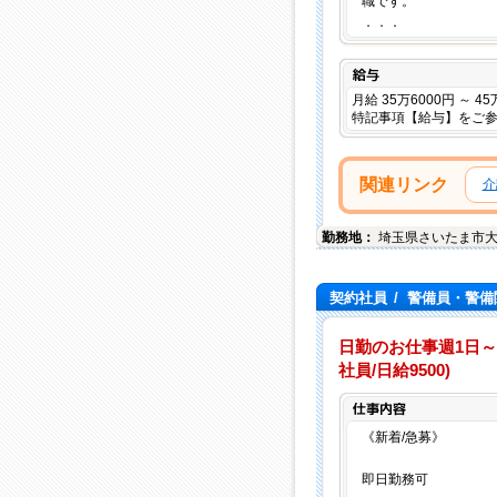
職です。
．．．
給与
月給 35万6000円 ～ 4
特記事項【給与】をご
関連リンク
介
勤務地：
埼玉県
さいたま市
契約社員
/
警備員・警備
日勤のお仕事週1日～
社員/日給9500)
《新着/急募》
即日勤務可