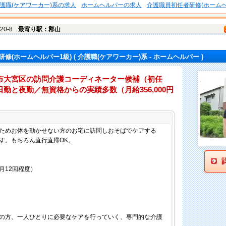
護職(ケアワーカー)系の求人
ホームヘルパーの求人
介護職員初任者研修(ホームヘ
20-8
最寄り駅：郡山
修(ホームヘルパー1級)
( 介護職(ケアワーカー)系 - ホームヘルパー )
市大宮区の訪問介護コーディネーター候補（初任
勤と夜勤／無資格からの実績多数（月給356,000円
仕事内容
ためお体を動かせない方のお宅に訪問しおそばでケアする
す。もちろん直行直帰OK。
月12回程度）
の方、一人ひとりに必要なケアを行っていく、専門的な介護