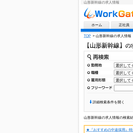
山形新幹線の求人情報
求人情報ならワークゲート
ホーム
正社員
TOP
>
山形新幹線の求人情報
【山形新幹線】
の
再検索
勤務地
職種
雇用形態
フリーワード
詳細検索条件を開く
山形新幹線
の
求人情報
の検索
★『おすすめの中途採用』特