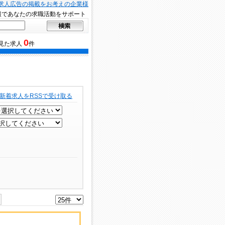
求人広告の掲載をお考えの企業様
報であなたの求職活動をサポート
0
見た求人
件
新着求人をRSSで受け取る