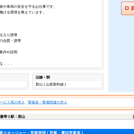
者や車両の安全を守るお仕事です。
働ける環境を整えています。
出入り誘導
の合図・誘導
案内や説明
な．．．
沿線・駅
郡山 ( 山形新幹線 )
ービス系の求人
警備員・警備関連の求人
最寄り駅：郡山
業マネージャー・営業管理
( 営業・電話営業系 )