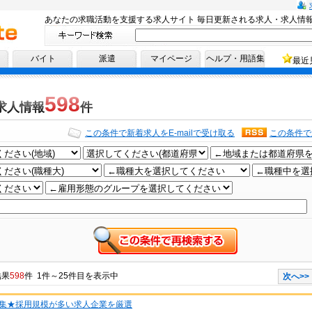
あなたの求職活動を支援する求人サイト 毎日更新される求人・求人情
へ！
バイト
派遣
マイページ
ヘルプ・用語集
最近
598
求人情報
件
この条件で新着求人をE-mailで受け取る
この条件で
結果
598
件 1件～25件目を表示中
次へ>>
集★採用規模が多い求人企業を厳選