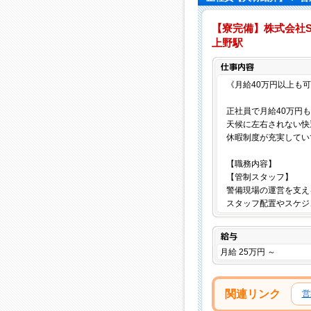
【寮完備】株式会社SG
上野駅
《月給40万円以上も
正社員で月給40万円
天候に左右されない快
休暇制度が充実してい
【職務内容】
【管制スタッフ】
警備現場の運営を支え
スタッフ配置やスケジ
給与
月給 25万円 ～
関連リンク
営