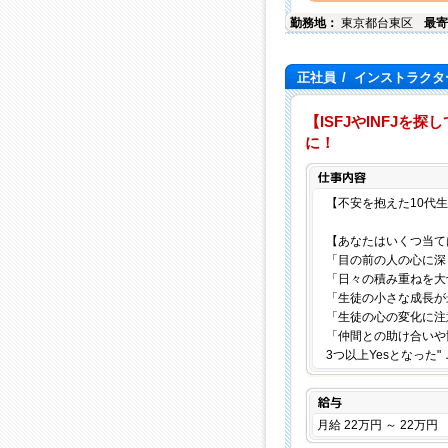
勤務地：
東京都
台東区
最寄
正社員
/
インストラクタ
【ISFJやINFJ
に！
【不安を抱えた10代
【あなたはいくつ当て
「目の前の人の心に深
「日々の積み重ねを大
「生徒の小さな成長が
「生徒の心の変化に注
「仲間との助け合いや
3つ以上Yesとなった"
給与
月給 22万円 ～ 22万円