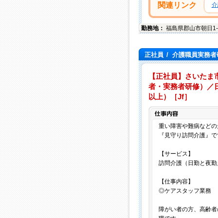
関連リンク
介
勤務地：
福島県
郡山市
朝日1-
正社員
/
介護職員実務者研
【正社員】さいたま
者・実務者研修）／日
以上）［Jf］
重い障害や難病などの
『見守り訪問介護』で
【サービス】
訪問介護（日勤と夜勤
【仕事内容】
◎ケアスタッフ業務
障がい者の方、高齢者