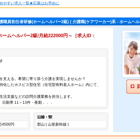
めやすい求人一覧★応募はお早めに
護職員初任者研修(ホームヘルパー2級)
( 介護職(ケアワーカー)系 - ホームヘル
ムヘルパー2級/月給222000円～［求人ID：
仕事内容
す
を支える。希望に寄り添う介護を実現しませんか？
特化したホスピス型住宅（住宅型有料老人ホーム）内にて、
生活支援などの訪問介護業務を担当します。
、日勤帯 11～13件・夜勤．．．
沿線・駅
万4500円
郡山 ( 山形新幹線 )