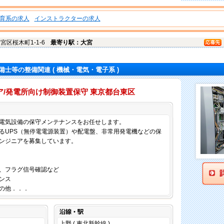
育系の求人
インストラクターの求人
大宮区
桜木町1-1-6
最寄り駅：大宮
備士等の整備関連
( 機械・電気・電子系 )
/発電所向け制御装置保守 東京都台東区
仕事内容
電気設備の保守メンテナンスをお任せします。
るUPS（無停電電源装置）や配電盤、非常用発電機などの保
ンジニアを募集しています。
換、フラグ信号確認など
ンス
の他．．．
沿線・駅
上野 ( 東北新幹線 )