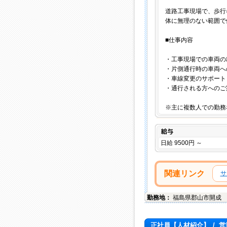
道路工事現場で、歩行
体に無理のない範囲で
■仕事内容
・工事現場での車両の
・片側通行時の車両へ
・車線変更のサポート
・通行される方へのご
※主に複数人での勤務
給与
日給 9500円 ～
関連リンク
サ
勤務地：
福島県
郡山市
開成
正社員【人材紹介】
/
営