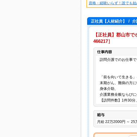
資格・経験いらず！誰でも始
正社員【人材紹介】
/
介
【正社員】郡山市でホー
466217］
訪問介護でのお仕事で
「前を向いて生きる」
末期がん、難病の方に
身体介助、
介護業務全般ならびに
【訪問件数】1件30分
給与
月給 22万2000円 ～ 25