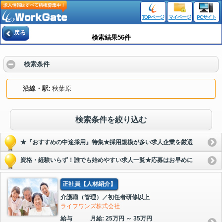
TOPページ
マイページ
PCサイト
戻る
検索結果56件
検索条件
沿線・駅
秋葉原
検索条件を絞り込む
★『おすすめの中途採用』特集★採用規模が多い求人企業を厳選
資格・経験いらず！誰でも始めやすい求人一覧★応募はお早めに
正社員【人材紹介】
介護職（管理）／初任者研修以上
ライフワンズ株式会社
給与
月給: 25万円 ～ 35万円