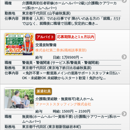
職種
介護職員初任者研修(ホームヘルパー2級) (介護職(ケアワーカ
ー)系/ホームヘルパー)
勤務地
東京都千代田区 (山手線秋葉原)
仕事内容
障害者（入所）でのお仕事です 障がいのある方の「就職」だけ
ではなく、就職後に職場で活躍し安定的に働き...
アルバイト
応募期限あと1ヵ月以内
交通規制警備
株式会社第二章(転職相談事業部)
給与
日給: 1万6500円 ～
職種
警備員・警備関連 (サービス系/警備員・警備関連)
勤務地
東京都千代田区 (東京地下鉄日比谷線秋葉原)
仕事内容
＜免許不要＞一般道路メインの道路サポートスタッフ★日払い
OK・未経験OK 未経験からスタート歓迎！免許がな...
派遣社員
介護職(要経験・無資格可)老人ホーム
ファーストスタッフィング株式会社
給与
時給: 1500円 ～ 2100円
職種
無資格(ホームヘルパー資格不要) (介護職(ケアワーカー)系/ホー
ムヘルパー)
勤務地
東京都千代田区 (東京都新宿線岩本町)