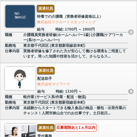
派遣社員
特養での介護職（実務者研修資格以上）
株式会社リクルートスタッフィング
給与
時給: 1700円 ～ 1900円
職種
介護職員実務者研修(ホームヘルパー1級) (介護職(ケアワーカ
ー)系/ホームヘルパー)
勤務地
東京都千代田区 (東京都新宿線岩本町)
仕事内容
実務者研修を修了された方が安心して働ける環境をご用意して
います。培った知識や技術を活かして、さらなるス...
派遣社員
配送助手
株式会社マイワーク
給与
時給: 1330円 ～
職種
軽作業 (サービス系/作業・配送・物流)
勤務地
東京都千代田区 (東京都新宿線岩本町)
仕事内容
未経験からスタートできる輸入食品の検品・梱包・出荷作業の
チャンス！入間市狭山台でのお仕事です。土日祝日...
派遣社員
応募期限あと1ヵ月以内
受付事務