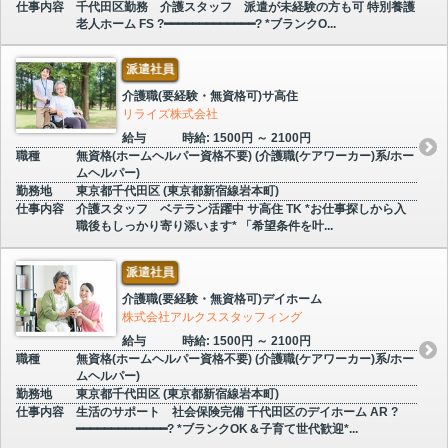
仕事内容
千代田区勤務 介護スタッフ 派遣が未経験の方も可 特別養護
老人ホーム FS ?━━━━━━━━━━━━━? *ブランクO...
派遣社員
介護職(要経験・無資格可)サ高住
リライズ株式会社
給与
時給: 1500円 ～ 2100円
職種
無資格(ホームヘルパー資格不要) (介護職(ケアワーカー)系/ホー
ムヘルパー)
勤務地
東京都千代田区 (東京都新宿線岩本町)
仕事内容
介護スタッフ ベテラン活躍中 サ高住 TK *お仕事探しから入
職後もしっかり寄り添います* 「希望条件を叶...
派遣社員
介護職(要経験・無資格可)デイホーム
株式会社アルクススタッフィング
給与
時給: 1500円 ～ 2100円
職種
無資格(ホームヘルパー資格不要) (介護職(ケアワーカー)系/ホー
ムヘルパー)
勤務地
東京都千代田区 (東京都新宿線岩本町)
仕事内容
生活のサポート 社会保険完備 千代田区のデイホーム AR ?
━━━━━━━━━━━━━? *ブランクOK＆子育て世代歓迎*...