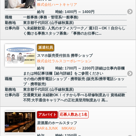
株式会社ハートキャリア
給与
時給: 1400円 ～ 1400円
職種
一般事務 (事務・管理系/一般事務)
勤務地
東京都千代田区 (山手線秋葉原)
仕事内容
＼未経験歓迎♪ 人気のオフィスワーク／ 週3日～OK！自分らし
く働ける事務スタッフ募集♪ 「事務のお仕事に...
派遣社員
スマホ販売受付担当 携帯ショップ
株式会社ラルスコーポレーション
給与
時給: 1700円 ～ 2200円 詳細は仕事内容欄
または特記事項欄【給与詳細】をご参照ください
職種
その他の携帯電話ショップ・携帯販売 (販売系/携帯電話ショッ
プ・携帯販売)
勤務地
東京都千代田区 (山手線秋葉原)
仕事内容
交通費支給 未経験OK！イチから学べる研修制度あり 資格経験
不問 大手通信キャリアへの正社員登用制度あり 高...
アルバイト
応募人数あと1名
居酒屋のホールスタッフ
BAR＆JUNK MIKAKU
給与
時給: 1250円 ～