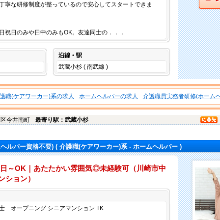
丁寧な研修制度が整っているので安心してスタートできま
日祝日のみや日中のみもOK。友達同士の．．．
沿線・駅
武蔵小杉 ( 南武線 )
護職(ケアワーカー)系の求人
ホームヘルパーの求人
介護職員実務者研修(ホームヘ
原区
今井南町
最寄り駅：武蔵小杉
ムヘルパー資格不要)
( 介護職(ケアワーカー)系 - ホームヘルパー )
2日～OK｜あたたかい雰囲気◎未経験可（川崎市中
ンション）
仕事内容
 オープニング シニアマンション TK