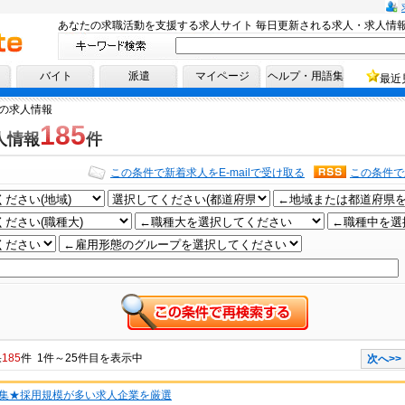
あなたの求職活動を支援する求人サイト 毎日更新される求人・求人情
へ！
バイト
派遣
マイページ
ヘルプ・用語集
最近
の求人情報
185
人情報
件
この条件で新着求人をE-mailで受け取る
この条件で
果
185
件 1件～25件目を表示中
次へ>>
集★採用規模が多い求人企業を厳選