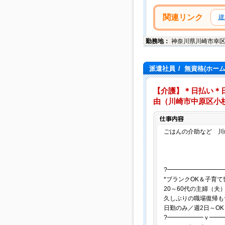
関連リンク
建
勤務地：
神奈川県
川崎市幸
派遣社員
/
無資格(ホー
【介護】＊日払い＊
由（川崎市中原区小杉
ごはんの介助など 川崎
?━━━━━━━━━
*ブランクOK＆子育て
20～60代の主婦（夫
久しぶりの職場復帰も
日勤のみ／週2日～OK
?━━━━━━ｖ━━