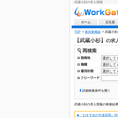
武蔵小杉の求人情報
求人情報ならワークゲート
ホーム
正社員
TOP
>
東急東横線
>
武蔵小杉
【武蔵小杉】
の求
再検索
勤務地
職種
雇用形態
フリーワード
詳細検索条件を開く
武蔵小杉
の
求人情報
の検索結
★『おすすめの中途採用』特