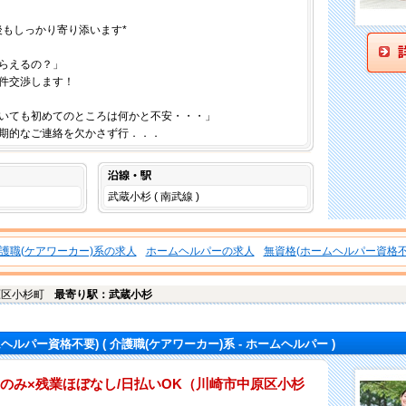
後もしっかり寄り添います*
らえるの？」
件交渉します！
いても初めてのところは何かと不安・・・」
期的なご連絡を欠かさず行．．．
沿線・駅
武蔵小杉 ( 南武線 )
護職(ケアワーカー)系の求人
ホームヘルパーの求人
無資格(ホームヘルパー資格不
原区
小杉町
最寄り駅：武蔵小杉
ムヘルパー資格不要)
( 介護職(ケアワーカー)系 - ホームヘルパー )
のみ×残業ほぼなし/日払いOK（川崎市中原区小杉