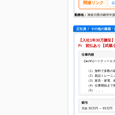
関連リンク
介
勤務地：
神奈川県
川崎市中
正社員
/
その他の建築・
【入社1年30万贈呈】
Fi 前払あり【武蔵
((●≧∀≦)━☆ティーエ
（1）無料で多数の建
（2）新設トレーニ
（3）家具・家電 & 最新
（4）仕事開始まで
（5）．．．
給与
月給 30万円 ～ 65万円