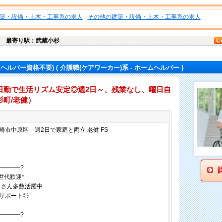
築・設備・土木・工事系の求人
その他の建築・設備・土木・工事系の求人
区
最寄り駅：武蔵小杉
ムヘルパー資格不要)
( 介護職(ケアワーカー)系 - ホームヘルパー )
日勤で生活リズム安定◎週2日～、残業なし、曜日自
町/老健）
仕事内容
市中原区 週2日で家庭と両立 老健 FS
━━━━?
世代歓迎*
）さん多数活躍中
サポート◎
━━━━?