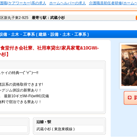
護職(ケアワーカー)系の求人
ホームヘルパーの求人
介護職員初任者研修(ホームヘ
原区
新丸子東2-925
最寄り駅：武蔵小杉
設備・土木・工事系
( 建築・設備・土木・工事系 )
食堂付き会社寮、社用車貸出!家具家電&10GWi-
小杉】
仕事内容
スケイの特典━(ﾟ∀ﾟ)━!!
設系の資格取得できます!
ングジム併設の新寮あり！
10ギガWi-Fi(wifi6)完備
無料で宿泊できる寮あり！
沿線・駅
武蔵小杉 ( 東急東横線 )