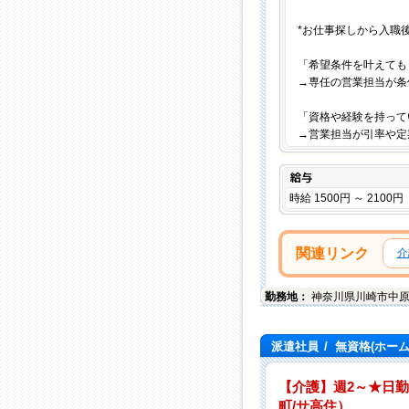
*お仕事探しから入職
「希望条件を叶えても
→専任の営業担当が条
「資格や経験を持って
→営業担当が引率や定
給与
時給 1500円 ～ 2100円
関連リンク
介
勤務地：
神奈川県
川崎市中
派遣社員
/
無資格(ホー
【介護】週2～★日勤
町/サ高住）