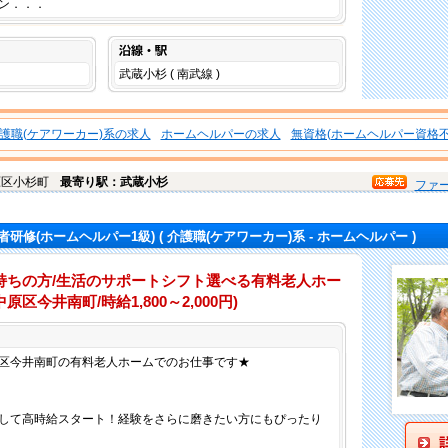
ン．．．
沿線・駅
武蔵小杉 ( 南武線 )
護職(ケアワーカー)系の求人
ホームヘルパーの求人
無資格(ホームヘルパー資格不
原区
小杉町
最寄り駅：武蔵小杉
ファ
者研修(ホームヘルパー1級)
( 介護職(ケアワーカー)系 - ホームヘルパー )
持ちの方/生活のサポートシフト選べる有料老人ホー
今井南町/時給1,800～2,000円)
仕事内容
区今井南町の有料老人ホームでのお仕事です★
して高時給スタート！経験をさらに磨きたい方にもぴったり