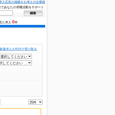
求人広告の掲載をお考えの企業様
報であなたの求職活動をサポート
0
見た求人
件
新着求人をRSSで受け取る