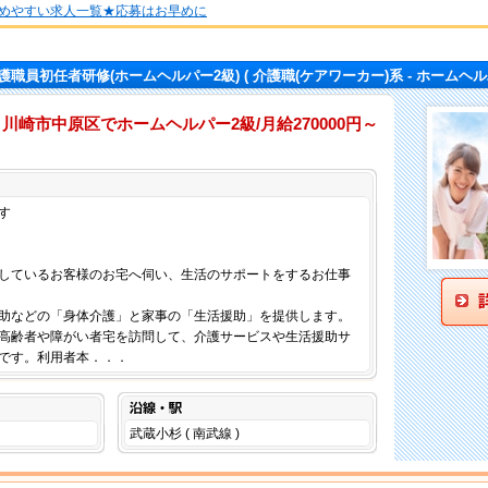
めやすい求人一覧★応募はお早めに
護職員初任者研修(ホームヘルパー2級)
( 介護職(ケアワーカー)系 - ホームヘル
川崎市中原区でホームヘルパー2級/月給270000円～
仕事内容
す
しているお客様のお宅へ伺い、生活のサポートをするお仕事
助などの「身体介護」と家事の「生活援助」を提供します。
高齢者や障がい者宅を訪問して、介護サービスや生活援助サ
です。利用者本．．．
沿線・駅
武蔵小杉 ( 南武線 )