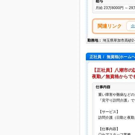
月給 23万8000円 ～ 29
関連リンク
介
勤務地：
埼玉県
草加市
高砂2-
正社員
/
無資格(ホーム
【正社員】八潮市の
夜勤／無資格からでも目
重い障害や難病などの
『見守り訪問介護』で
【サービス】
訪問介護（日勤と夜勤
【仕事内容】
◎ケアスタッフ業務