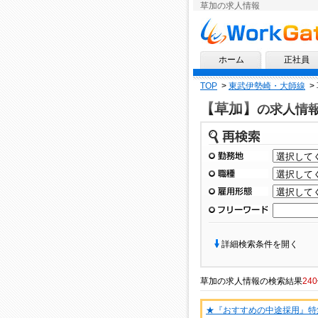
草加の求人情報
求人情報ならワークゲート
ホーム
正社員
TOP
>
東武伊勢崎・大師線
>
【草加】
の求人情
再検索
勤務地
職種
雇用形態
フリーワード
詳細検索条件を開く
草加
の
求人情報
の検索結果
240
★『おすすめの中途採用』特