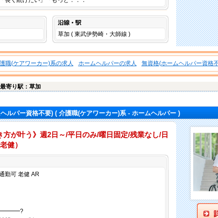
「長く続けたい」「もっと．．．
沿線・駅
草加 ( 東武伊勢崎・大師線 )
護職(ケアワーカー)系の求人
ホームヘルパーの求人
無資格(ホームヘルパー資格不
最寄り駅：草加
ムヘルパー資格不要)
( 介護職(ケアワーカー)系 - ホームヘルパー )
方が叶う》週2日～/平日のみ/曜日固定/残業なし/日
/老健）
仕事内容
勤可 老健 AR
━━━━?