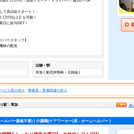
日給2.1万円可！道路サポート・ドライバー／週3日～OK
して高日給スタート！
.1万円以上】も可能！
業日に給与GET！
イバースタッフ】
機材の配送
沿線・駅
草加 ( 東武伊勢崎・大師線 )
ービス系の求人
警備員・警備関連の求人
り駅：草加
株
ムヘルパー資格不要)
( 介護職(ケアワーカー)系 - ホームヘルパー )