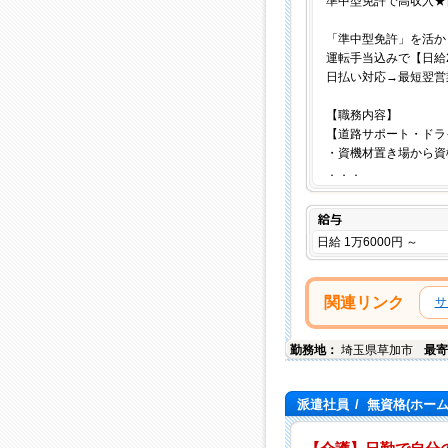
準中型免許で高収入★
「準中型免許」を活か
運転手当込みで【日給2
日払い対応→最短翌営
【職務内容】
【道路サポート・ドラ
・資機材置き場から資
．．．
給与
日給 1万6000円 ～
関連リンク
サ
勤務地：
埼玉県
草加市
最寄
派遣社員
/
無資格(ホー