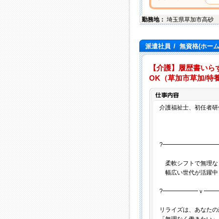
勤務地：
埼玉県
草加市
高砂
派遣社員
/
無資格(ホー
【介護】履歴書いらず
OK（草加市草加/特
介護福祉士、初任者研修
?━━━━━━━━━
柔軟シフトで無理な
幅広い世代が活躍中
?━━━━━━ｖ━━
リライズは、あなたの