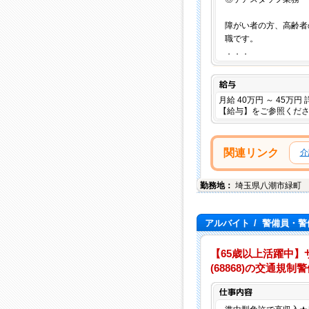
障がい者の方、高齢者
職です。
．．．
給与
月給 40万円 ～ 45万
【給与】をご参照くだ
関連リンク
介
勤務地：
埼玉県
八潮市
緑町
アルバイト
/
警備員・警
【65歳以上活躍中】
(68868)の交通規制