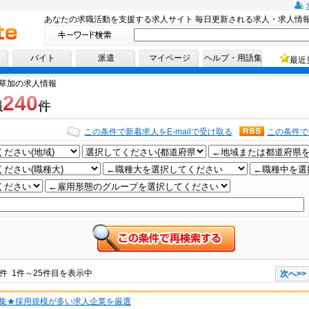
あなたの求職活動を支援する求人サイト 毎日更新される求人・求人情
へ！
バイト
派遣
マイページ
ヘルプ・用語集
最近
草加の求人情報
240
報
件
この条件で新着求人をE-mailで受け取る
この条件で
件 1件～25件目を表示中
次へ>>
集★採用規模が多い求人企業を厳選