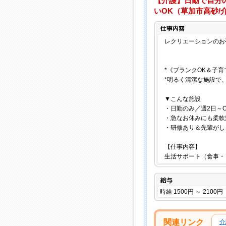
【介護】日勤で自分
いOK（草加市高砂/
レクリエーションのお
*《ブランクOK＆子育
*明るく清潔な施設で、
▼こんな施設
・日勤のみ／週2日～O
・急なお休みにも柔軟
・研修あり＆先輩がし
【仕事内容】
生活サポート（食事・
給与
時給 1500円 ～ 2100円
関連リンク
介