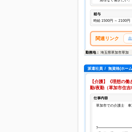
「無理なく働きたい」
給与
時給 1500円 ～ 2100円
関連リンク
介
勤務地：
埼玉県
草加市
草加
派遣社員
/
無資格(ホー
【介護】《理想の働き
勤/夜勤（草加市住吉
草加市での介護士 車通
?━━━━━━━━━