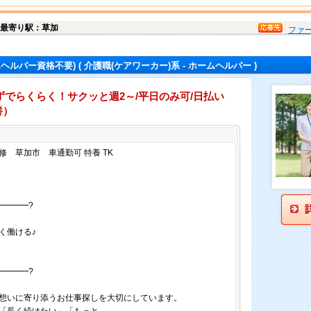
最寄り駅：草加
ファ
ムヘルパー資格不要)
( 介護職(ケアワーカー)系 - ホームヘルパー )
でらくらく！サクッと週2～/平日のみ可/日払い
養）
仕事内容
 草加市 車通勤可 特養 TK
━━━━?
く働ける♪
━━━━?
想いに寄り添うお仕事探しを大切にしています。