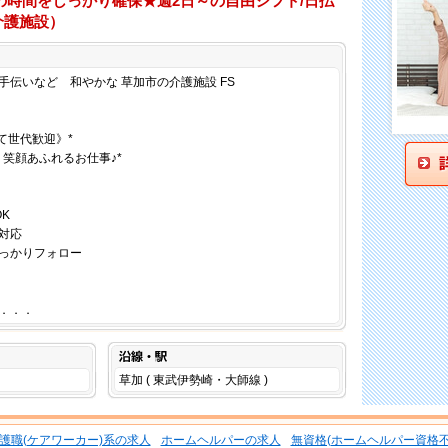
の時間をしっかり確保★週2日～の自由シフト/日払
介護施設）
仕事内容
手伝いなど 和やかな 草加市の介護施設 FS
て世代歓迎》*
笑顔あふれるお仕事♪*
K
対応
っかりフォロー
．．．
沿線・駅
草加 ( 東武伊勢崎・大師線 )
護職(ケアワーカー)系の求人
ホームヘルパーの求人
無資格(ホームヘルパー資格不