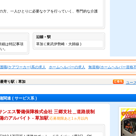
の方、一人ひとりに必要なケアを行っていく、専門的な介護
沿線・駅
円 詳細は特記事項
草加 ( 東武伊勢崎・大師線 )
さい。
護職(ケアワーカー)系の求人
ホームヘルパーの求人
無資格(ホームヘルパー資格不
最寄り駅：草加
ユー
備関連
( サービス系 )
サンエス警備保障株式会社 三郷支社＿道路規制
警備のアルバイト - 草加駅
応募期限あと1ヵ月以内
仕事内容