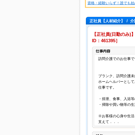
資格・経験いらず！誰でも始
正社員【人材紹介】
/
介
【正社員(日勤のみ)】
ID：461395］
訪問介護でのお仕事で
ブランク、訪問介護未
ホームヘルパーとして
仕事です。
・排泄、食事、入浴等
・掃除や買い物等の生
※お客様の心身や生活
支えて．．．
給与