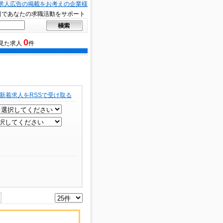
求人広告の掲載をお考えの企業様
報であなたの求職活動をサポート
0
見た求人
件
新着求人をRSSで受け取る