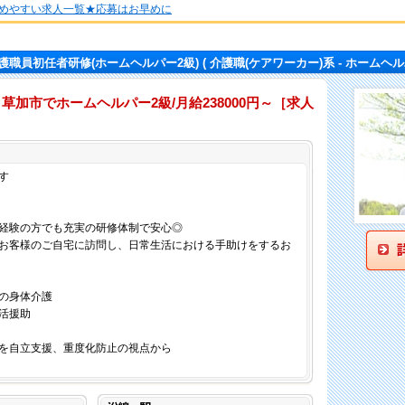
めやすい求人一覧★応募はお早めに
護職員初任者研修(ホームヘルパー2級)
( 介護職(ケアワーカー)系 - ホームヘル
草加市でホームヘルパー2級/月給238000円～［求人
仕事内容
す
経験の方でも充実の研修体制で安心◎
お客様のご自宅に訪問し、日常生活における手助けをするお
の身体介護
活援助
を自立支援、重度化防止の視点から
沿線・駅