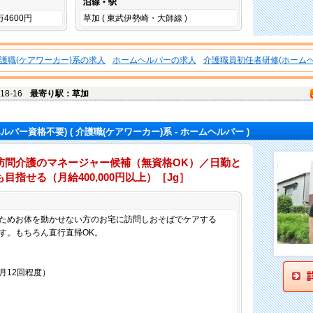
万4600円
草加 ( 東武伊勢崎・大師線 )
護職(ケアワーカー)系の求人
ホームヘルパーの求人
介護職員初任者研修(ホームヘ
18-16
最寄り駅：草加
ヘルパー資格不要)
( 介護職(ケアワーカー)系 - ホームヘルパー )
訪問介護のマネージャー候補（無資格OK）／日勤と
指せる（月給400,000円以上）［Jg］
仕事内容
ためお体を動かせない方のお宅に訪問しおそばでケアする
す。もちろん直行直帰OK。
月12回程度）