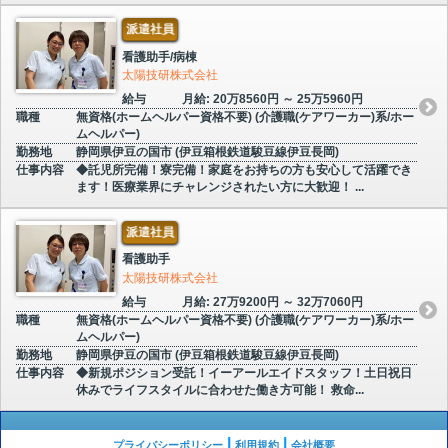
派遣社員
看護助手/病棟
太陽技研株式会社
給与
月給: 20万8560円 ～ 25万5960円
職種
無資格(ホームヘルパー資格不要) (介護職(ケアワーカー)系/ホー
ムヘルパー)
勤務地
静岡県伊豆の国市 (伊豆箱根鉄道駿豆線伊豆長岡)
仕事内容
◆託児所完備！寮完備！家庭をお持ちの方も安心して活躍でき
ます！医療業界にチャレンジされたい方に大歓迎！ ...
派遣社員
看護助手
太陽技研株式会社
給与
月給: 27万9200円 ～ 32万7060円
職種
無資格(ホームヘルパー資格不要) (介護職(ケアワーカー)系/ホー
ムヘルパー)
勤務地
静岡県伊豆の国市 (伊豆箱根鉄道駿豆線伊豆長岡)
仕事内容
◆新規ポジション受託！イーアールエイドスタッフ！土日祝日
休みでライフスタイルに合わせた働き方可能！ 救命...
プライバシーポリシー
利用規約
会社概要