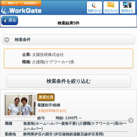
TOPページ
マイページ
PCサイト
戻る
検索結果5件
検索条件
企業
太陽技研株式会社
職種
介護職(ケアワーカー)系
検索条件を絞り込む
派遣社員
看護助手/病棟
太陽技研株式会社
給与
時給: 1200円 ～
職種
無資格(ホームヘルパー資格不要) (介護職(ケアワーカー)系/ホー
ムヘルパー)
勤務地
静岡県伊豆の国市 (伊豆箱根鉄道駿豆線伊豆長岡)