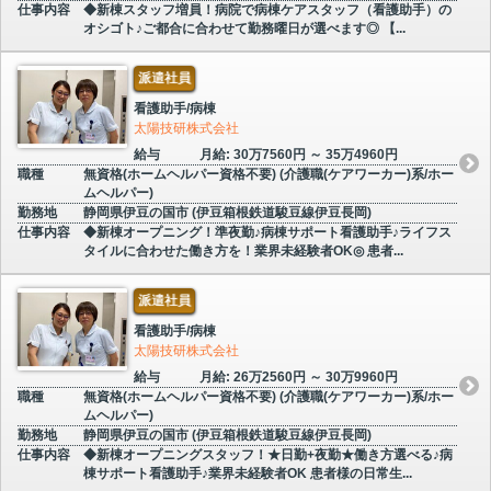
仕事内容
◆新棟スタッフ増員！病院で病棟ケアスタッフ（看護助手）の
オシゴト♪ご都合に合わせて勤務曜日が選べます◎ 【...
派遣社員
看護助手/病棟
太陽技研株式会社
給与
月給: 30万7560円 ～ 35万4960円
職種
無資格(ホームヘルパー資格不要) (介護職(ケアワーカー)系/ホー
ムヘルパー)
勤務地
静岡県伊豆の国市 (伊豆箱根鉄道駿豆線伊豆長岡)
仕事内容
◆新棟オープニング！準夜勤♪病棟サポート看護助手♪ライフス
タイルに合わせた働き方を！業界未経験者OK◎ 患者...
派遣社員
看護助手/病棟
太陽技研株式会社
給与
月給: 26万2560円 ～ 30万9960円
職種
無資格(ホームヘルパー資格不要) (介護職(ケアワーカー)系/ホー
ムヘルパー)
勤務地
静岡県伊豆の国市 (伊豆箱根鉄道駿豆線伊豆長岡)
仕事内容
◆新棟オープニングスタッフ！★日勤+夜勤★働き方選べる♪病
棟サポート看護助手♪業界未経験者OK 患者様の日常生...