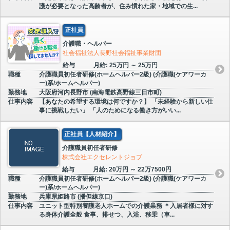
護が必要となった高齢者が、住み慣れた家・地域での生...
正社員
介護職・ヘルパー
社会福祉法人長野社会福祉事業財団
給与
月給: 25万円 ～ 25万円
職種
介護職員初任者研修(ホームヘルパー2級) (介護職(ケアワーカ
ー)系/ホームヘルパー)
勤務地
大阪府河内長野市 (南海電鉄高野線三日市町)
仕事内容
【あなたの希望する環境は何ですか？】 「未経験から新しい仕
事に挑戦したい」 「人のためになる働き方がいい...
正社員【人材紹介】
介護職員初任者研修
株式会社エクセレントジョブ
給与
月給: 20万円 ～ 22万7500円
職種
介護職員初任者研修(ホームヘルパー2級) (介護職(ケアワーカ
ー)系/ホームヘルパー)
勤務地
兵庫県姫路市 (播但線京口)
仕事内容
ユニット型特別養護老人ホームでの介護業務 ＊入居者様に対す
る身体介護全般 食事、排せつ、入浴、移乗（車...