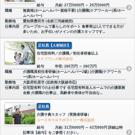
給与
月給: 27万5000円 ～ 29万5000円
職種
無資格(ホームヘルパー資格不要) (介護職(ケアワーカー)系/ホー
ムヘルパー)
勤務地
愛知県豊田市 (名鉄三河線猿投)
仕事内容
グループホームで暮らしのサポート 食事等は1人でできる方が
多いため、お手伝いがメインの介護スタッフです...
正社員【人材紹介】
住宅型有料／介護職／初任者研修以上
ライフワンズ株式会社
給与
年収: 280万円 ～ 280万円
職種
介護職員初任者研修(ホームヘルパー2級) (介護職(ケアワーカ
ー)系/ホームヘルパー)
勤務地
大阪府松原市 (近鉄南大阪線布忍)
仕事内容
住宅型有料でのお仕事です 住宅型有料老人ホームでの介護業務
全般 介護職の仕事は、高齢者や身体が不自由な...
正社員
介護サ責スタッフ（実務者研修）
ユースタイルラボラトリー株式会社
給与
月給: 31万6000円 ～ 43万800円 詳細は特
記事項【給与】をご参照ください。