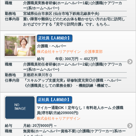
職種
介護職員実務者研修(ホームヘルパー1級) (介護職(ケアワーカ
ー)系/ホームヘルパー)
勤務地
宮城県仙台市泉区 (仙台市地下鉄南北線泉中央)
仕事内容
重い障害や難病などのためお体を動かせない方のお宅に訪問し
おそばでケアする『見守り訪問介護』です。もちろ...
正社員【人材紹介】
介護職・ヘルパー
株式会社キャリアデザイン 介護事業部
給与
年収: 300万円 ～ 402万円
職種
介護職員初任者研修(ホームヘルパー2級) (介護職(ケアワーカ
ー)系/ホームヘルパー)
勤務地
京都府木津川市 ()
仕事内容
『スキルアップ支援充実』研修制度充実◎介護職・ヘルパー
《介護職員としての業務全般》 ・機能訓練 └機械で...
正社員【人材紹介】
マイカー通勤OK！定年なし！有料老人ホーム 介護職
員(堺市駅/月給209000円)
株式会社キャリアデザイン
給与
月給: 20万9000円 ～
職種
無資格(ホームヘルパー資格不要) (介護職(ケアワーカー)系/ホー