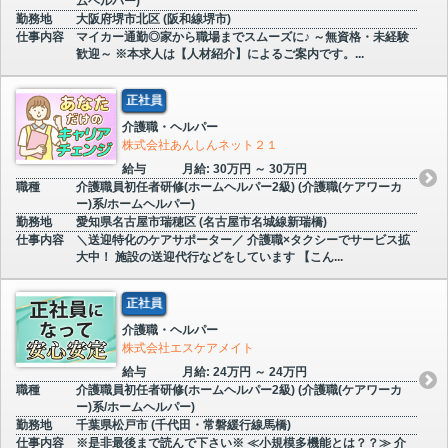
ムヘルパー)
勤務地
大阪府堺市北区 (阪和線堺市)
仕事内容
マイカー通勤◎家から職場までスムーズに♪ ～無資格・未経験
歓迎～ ※本求人は【人材紹介】によるご案内です。...
正社員
介護職・ヘルパー
株式会社あんしんネット２１
給与
月給: 30万円 ～ 30万円
職種
介護職員初任者研修(ホームヘルパー2級) (介護職(ケアワーカ
ー)系/ホームヘルパー)
勤務地
愛知県名古屋市瑞穂区 (名古屋市名城線新瑞橋)
仕事内容
＼送迎特化のケアサポーター／ 介護職×タクシーでサービス拡
大中！ 施設の送迎代行などをしています 【こん...
正社員
介護職・ヘルパー
株式会社エスケアメイト
給与
月給: 24万円 ～ 24万円
職種
介護職員初任者研修(ホームヘルパー2級) (介護職(ケアワーカ
ー)系/ホームヘルパー)
勤務地
千葉県松戸市 (千代田・常磐緩行線馬橋)
仕事内容
※是非最後まで読んで下さい※ ≪小規模多機能とは？？≫ 介