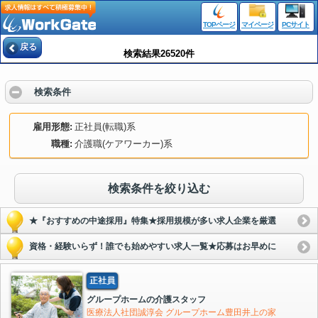
TOPページ
マイページ
PCサイト
戻る
検索結果26520件
検索条件
雇用形態
正社員(転職)系
職種
介護職(ケアワーカー)系
検索条件を絞り込む
★『おすすめの中途採用』特集★採用規模が多い求人企業を厳選
資格・経験いらず！誰でも始めやすい求人一覧★応募はお早めに
正社員
グループホームの介護スタッフ
医療法人社団誠淳会 グループホーム豊田井上の家