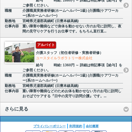
給与
時給: 1680円 ～ 詳細は特記事項【給与】を
ご参照ください。
職種
介護職員実務者研修(ホームヘルパー1級) (介護職(ケアワーカ
ー)系/ホームヘルパー)
勤務地
宮崎県児湯郡高鍋町 (日豊本線高鍋)
仕事内容
重い障害や難病などで身体を動かせない方のお宅に訪問し、夜
間の見守りケアを行うお仕事です。もちろん直行直...
アルバイト
介護スタッフ（初任者研修・実務者研修）
ユースタイルラボラトリー株式会社
給与
時給: 1360円 ～ 詳細は特記事項【給与】を
ご参照ください。
職種
介護職員実務者研修(ホームヘルパー1級) (介護職(ケアワーカ
ー)系/ホームヘルパー)
勤務地
宮崎県児湯郡高鍋町 (日豊本線高鍋)
仕事内容
重い障害や難病などのためお体を動かせない方のお宅に訪問し
おそばでケアする『日中の見守り訪問介護』です。...
さらに見る
プライバシーポリシー
利用規約
会社概要