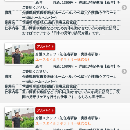
給与
時給: 1360円 ～ 詳細は特記事項【給与】を
ご参照ください。
職種
介護職員実務者研修(ホームヘルパー1級) (介護職(ケアワーカ
ー)系/ホームヘルパー)
勤務地
宮崎県児湯郡木城町 (日豊本線高鍋)
仕事内容
重い障害や難病などのためお体を動かせない方のお宅に訪問し
おそばでケアする『日中の見守り訪問介護』です。...
アルバイト
介護スタッフ（初任者研修・実務者研修）
ユースタイルラボラトリー株式会社
給与
時給: 1680円 ～ 詳細は特記事項【給与】を
ご参照ください。
職種
介護職員実務者研修(ホームヘルパー1級) (介護職(ケアワーカ
ー)系/ホームヘルパー)
勤務地
宮崎県児湯郡高鍋町 (日豊本線高鍋)
仕事内容
重い障害や難病などで身体を動かせない方のお宅に訪問し、夜
間の見守りケアを行うお仕事です。もちろん直行直...
アルバイト
介護スタッフ（初任者研修・実務者研修）
ユースタイルラボラトリー株式会社