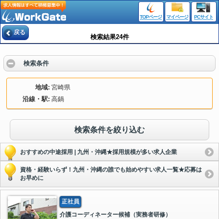
TOPページ
マイページ
PCサイト
戻る
検索結果24件
検索条件
地域
宮崎県
沿線・駅
高鍋
検索条件を絞り込む
おすすめの中途採用 | 九州・沖縄★採用規模が多い求人企業
資格・経験いらず！九州・沖縄の誰でも始めやすい求人一覧★応募は
お早めに
正社員
介護コーディネーター候補（実務者研修）