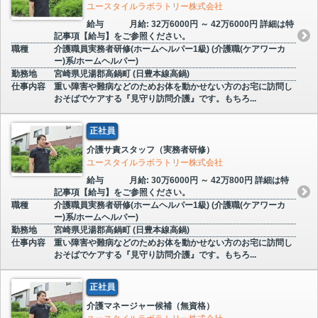
ユースタイルラボラトリー株式会社
給与
月給: 32万6000円 ～ 42万6000円 詳細は特
記事項【給与】をご参照ください。
職種
介護職員実務者研修(ホームヘルパー1級) (介護職(ケアワーカ
ー)系/ホームヘルパー)
勤務地
宮崎県児湯郡高鍋町 (日豊本線高鍋)
仕事内容
重い障害や難病などのためお体を動かせない方のお宅に訪問し
おそばでケアする『見守り訪問介護』です。もちろ...
正社員
介護サ責スタッフ（実務者研修）
ユースタイルラボラトリー株式会社
給与
月給: 30万6000円 ～ 42万800円 詳細は特
記事項【給与】をご参照ください。
職種
介護職員実務者研修(ホームヘルパー1級) (介護職(ケアワーカ
ー)系/ホームヘルパー)
勤務地
宮崎県児湯郡高鍋町 (日豊本線高鍋)
仕事内容
重い障害や難病などのためお体を動かせない方のお宅に訪問し
おそばでケアする『見守り訪問介護』です。もちろ...
正社員
介護マネージャー候補（無資格）