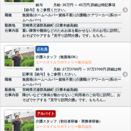
給与
月給: 36万円 ～ 45万円 詳細は特記事項
【給与】をご参照ください。
職種
無資格(ホームヘルパー資格不要) (介護職(ケアワーカー)系/ホー
ムヘルパー)
勤務地
宮崎県児湯郡高鍋町 (日豊本線高鍋)
仕事内容
重い障害や難病などのためお体を動かせない方のお宅に訪問し
おそばでケアする『見守り訪問介護』です。もちろ...
正社員
介護スタッフ（無資格OK）
ユースタイルラボラトリー株式会社
給与
月給: 27万3700円 ～ 37万3700円 詳細は特
記事項【給与】をご参照ください。
職種
無資格(ホームヘルパー資格不要) (介護職(ケアワーカー)系/ホー
ムヘルパー)
勤務地
宮崎県児湯郡高鍋町 (日豊本線高鍋)
仕事内容
障がいなどで身体が動かせないご利用者のご自宅に訪問し、お
そばでケアする『見守り訪問介護』です。もちろん...
アルバイト
介護スタッフ（初任者研修・実務者研修）
ユースタイルラボラトリー株式会社