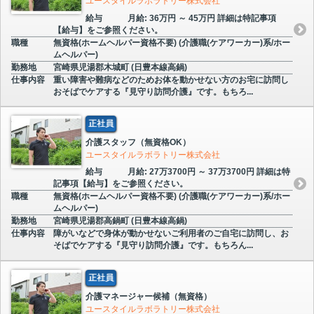
ユースタイルラボラトリー株式会社
給与
月給: 36万円 ～ 45万円 詳細は特記事項
【給与】をご参照ください。
職種
無資格(ホームヘルパー資格不要) (介護職(ケアワーカー)系/ホー
ムヘルパー)
勤務地
宮崎県児湯郡木城町 (日豊本線高鍋)
仕事内容
重い障害や難病などのためお体を動かせない方のお宅に訪問し
おそばでケアする『見守り訪問介護』です。もちろ...
正社員
介護スタッフ（無資格OK）
ユースタイルラボラトリー株式会社
給与
月給: 27万3700円 ～ 37万3700円 詳細は特
記事項【給与】をご参照ください。
職種
無資格(ホームヘルパー資格不要) (介護職(ケアワーカー)系/ホー
ムヘルパー)
勤務地
宮崎県児湯郡高鍋町 (日豊本線高鍋)
仕事内容
障がいなどで身体が動かせないご利用者のご自宅に訪問し、お
そばでケアする『見守り訪問介護』です。もちろん...
正社員
介護マネージャー候補（無資格）
ユースタイルラボラトリー株式会社