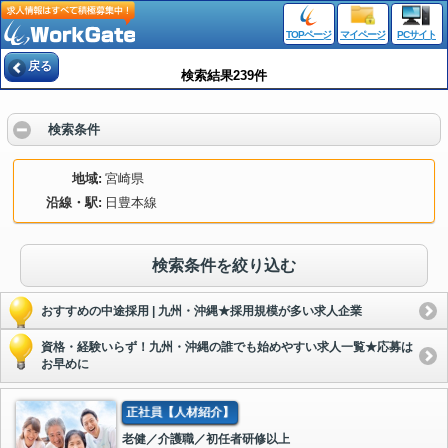
TOPページ
マイページ
PCサイト
戻る
検索結果239件
検索条件
地域
宮崎県
沿線・駅
日豊本線
検索条件を絞り込む
おすすめの中途採用 | 九州・沖縄★採用規模が多い求人企業
資格・経験いらず！九州・沖縄の誰でも始めやすい求人一覧★応募は
お早めに
正社員【人材紹介】
老健／介護職／初任者研修以上