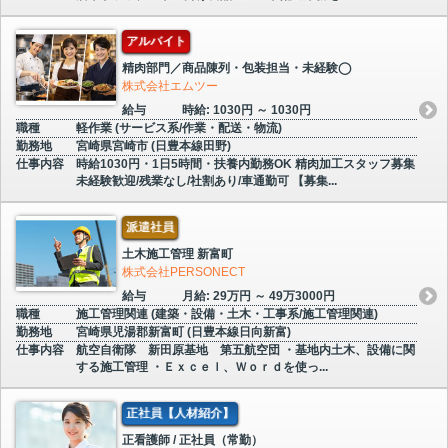
アルバイト
精肉部門／商品陳列・包装担当・未経験◯
株式会社エムツー
給与
時給: 1030円 ～ 1030円
職種
軽作業 (サービス系/作業・配送・物流)
勤務地
宮崎県宮崎市 (日豊本線田野)
仕事内容
時給1030円・1日5時間・扶養内勤務OK 精肉加工スタッフ募集
未経験歓迎/残業なし/社割あり/車通勤可 【募集...
派遣社員
土木施工管理 新富町
株式会社PERSONECT
給与
月給: 29万円 ～ 49万3000円
職種
施工管理関連 (建築・設備・土木・工事系/施工管理関連)
勤務地
宮崎県児湯郡新富町 (日豊本線日向新富)
仕事内容
航空自衛隊 新田原基地 第五航空団 ・基地内土木、設備に関
する施工管理 ・Ｅｘｃｅｌ、Ｗｏｒｄを使っ...
正社員【人材紹介】
正看護師 / 正社員（常勤）