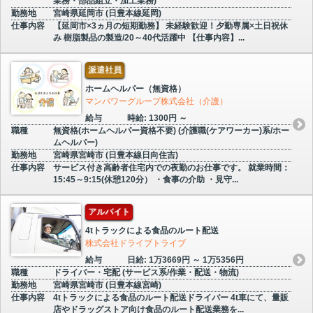
業務・部品組立・加工業務)
勤務地
宮崎県延岡市 (日豊本線延岡)
仕事内容
【延岡市×3ヵ月の短期勤務】 未経験歓迎！夕勤専属×土日祝休
み 樹脂製品の製造/20～40代活躍中 【仕事内容】...
派遣社員
ホームヘルパー（無資格）
マンパワーグループ株式会社（介護）
給与
時給: 1300円 ～
職種
無資格(ホームヘルパー資格不要) (介護職(ケアワーカー)系/ホー
ムヘルパー)
勤務地
宮崎県宮崎市 (日豊本線日向住吉)
仕事内容
サービス付き高齢者住宅内での夜勤のお仕事です。 就業時間：
15:45～9:15(休憩120分） ・食事の介助 ・見守...
アルバイト
4tトラックによる食品のルート配送
株式会社ドライブトライブ
給与
日給: 1万3669円 ～ 1万5356円
職種
ドライバー・宅配 (サービス系/作業・配送・物流)
勤務地
宮崎県宮崎市 (日豊本線宮崎)
仕事内容
4tトラックによる食品のルート配送ドライバー 4t車にて、量販
店やドラッグストア向け食品のルート配送業務を...