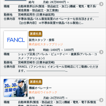
給与
月給: 28万8000円 ～
職種
自動車業界以外(製造・部品組立・加工) (機械・電気・電子系/
製造業務・部品組立・加工業務)
勤務地
宮崎県延岡市 (日豊本線延岡)
仕事内容
半導体/液晶パネル製造装置のオペレーターを担当頂きます。
【お仕事内容】 ≪半導体装置や液晶パネル製造に...
派遣社員
販売スタッフ・接客
株式会社スタッフブリッジ
給与
時給: 1400円 ～ 1400円
職種
ショップ店員 (アパレル・ビューティー・健康系/アパレル・コ
スメ・ファッション)
勤務地
宮崎県宮崎市 (日豊本線宮崎)
仕事内容
FANCL（ファンケル）イオンモール宮崎店にてご勤務いただき
ます。-----------------------------------------...
派遣社員
機械オペレーター
株式会社ウイルテック
給与
月給: 24万553円 ～
職種
自動車業界(製造・部品組立・加工) (機械・電気・電子系/製造