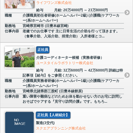
ライフワンズ株式会社
給与
月給: 20万4000円 ～ 23万8000円
職種
介護職員初任者研修(ホームヘルパー2級) (介護職(ケアワーカ
ー)系/ホームヘルパー)
勤務地
宮崎県宮崎市 (日豊本線宮崎)
仕事内容
老健でのお仕事です 主に日常生活の介助を行って頂きます。
（食事介助、入浴介助、排泄介助） 入所者様とコ...
正社員
介護コーディネーター候補（実務者研修）
ユースタイルラボラトリー株式会社
給与
月給: 32万6000円 ～ 42万6000円 詳細は特
記事項【給与】をご参照ください。
職種
介護職員実務者研修(ホームヘルパー1級) (介護職(ケアワーカ
ー)系/ホームヘルパー)
勤務地
宮崎県北諸県郡三股町 (日豊本線餅原)
仕事内容
重い障害や難病などのためお体を動かせない方のお宅に訪問し
おそばでケアする『見守り訪問介護』です。もちろ...
正社員【人材紹介】
製造(3交代)
スクエアプランニング株式会社