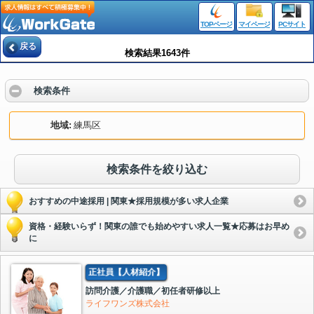
TOPページ
マイページ
PCサイト
戻る
検索結果1643件
検索条件
地域
練馬区
検索条件を絞り込む
おすすめの中途採用 | 関東★採用規模が多い求人企業
資格・経験いらず！関東の誰でも始めやすい求人一覧★応募はお早め
に
正社員【人材紹介】
訪問介護／介護職／初任者研修以上
ライフワンズ株式会社