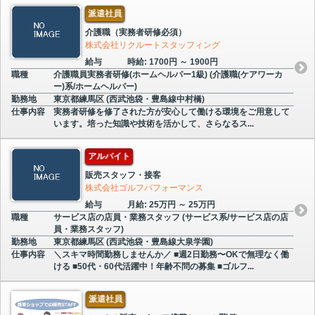
派遣社員
介護職（実務者研修必須）
株式会社リクルートスタッフィング
給与
時給: 1700円 ～ 1900円
職種
介護職員実務者研修(ホームヘルパー1級) (介護職(ケアワーカ
ー)系/ホームヘルパー)
勤務地
東京都練馬区 (西武池袋・豊島線中村橋)
仕事内容
実務者研修を修了された方が安心して働ける環境をご用意して
います。培った知識や技術を活かして、さらなるス...
アルバイト
販売スタッフ・接客
株式会社ゴルフパフォーマンス
給与
月給: 25万円 ～ 25万円
職種
サービス店の店員・業務スタッフ (サービス系/サービス店の店
員・業務スタッフ)
勤務地
東京都練馬区 (西武池袋・豊島線大泉学園)
仕事内容
＼スキマ時間勤務しませんか／ ■週2日勤務〜OKで無理なく働
ける ■50代・60代活躍中！年齢不問の募集 ■ゴルフ...
派遣社員