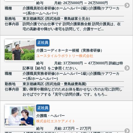
給与
月給: 26万5000円 ～ 26万5000円
職種
介護職員初任者研修(ホームヘルパー2級) (介護職(ケアワーカ
ー)系/ホームヘルパー)
勤務地
東京都練馬区 (西武池袋・豊島線富士見台)
仕事内容
訪問介護でのお仕事です 訪問介護業務全般 訪問介護員は、在
宅の高齢者や障がい者宅を訪問して、介護サービ...
正社員
介護コーディネーター候補（実務者研修）
ユースタイルラボラトリー株式会社
給与
月給: 37万9000円 ～ 47万9000円 詳細は特
記事項【給与】をご参照ください。
職種
介護職員実務者研修(ホームヘルパー1級) (介護職(ケアワーカ
ー)系/ホームヘルパー)
勤務地
東京都練馬区 (西武池袋・豊島線豊島園)
仕事内容
重い障害や難病などのためお体を動かせない方のお宅に訪問し
おそばでケアする『見守り訪問介護』です。もちろ...
正社員
介護職・ヘルパー
株式会社エスケアメイト
給与
月給: 27万円 ～ 27万円