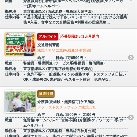
職種
介護職員初任者研修(ホームヘルパー2級) (介護職(ケアワーカ
ー)系/ホームヘルパー)
勤務地
東京都練馬区 (西武池袋・豊島線大泉学園)
仕事内容
※是非最後まで読んで下さい※ ショートステイにおける介護業
務 ■入浴、食事などの介助業務 ■利用者の送迎業務 ...
アルバイト
応募期限あと1ヵ月以内
交通規制警備
株式会社第二章(転職相談事業部)
給与
日給: 1万6500円 ～
職種
警備員・警備関連 (サービス系/警備員・警備関連)
勤務地
東京都練馬区 (東京地下鉄副都心線平和台)
仕事内容
＜免許不要＞一般道路メインの道路サポートスタッフ★日払い
OK・未経験OK 未経験からスタート歓迎！免許がな...
派遣社員
介護職(要経験・無資格可)ケア施設
ファーストスタッフィング株式会社
給与
時給: 1500円 ～ 2100円
職種
無資格(ホームヘルパー資格不要) (介護職(ケアワーカー)系/ホー
ムヘルパー)
勤務地
東京都練馬区 (西武池袋・豊島線石神井公園)
仕事内容
生活のサポート 街の ケア施設 FS *＜融通が利くので働きやす