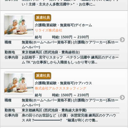
い！主婦・主夫さん多数活躍中＞* ・お仕事に...
派遣社員
介護職(要経験・無資格可)デイホーム
リライズ株式会社
給与
時給: 1500円 ～ 2100円
職種
無資格(ホームヘルパー資格不要) (介護職(ケアワーカー)系/ホー
ムヘルパー)
勤務地
東京都練馬区 (西武池袋・豊島線桜台)
仕事内容
お話相手・見守りスタッフ ベテラン活躍中 練馬区のデイホー
ム TK *お仕事探しから入職後もしっかり寄り添...
派遣社員
介護職(要経験・無資格可)ケアハウス
株式会社アルクススタッフィング
給与
時給: 1500円 ～ 2100円
職種
無資格(ホームヘルパー資格不要) (介護職(ケアワーカー)系/ホー
ムヘルパー)
勤務地
東京都練馬区 (西武池袋・豊島線大泉学園)
仕事内容
身の回りのお世話など（介護） 休憩室完備 練馬区のケアハウ
ス AR ?━━━━━━━━━━━━━? *融通が利くので働...