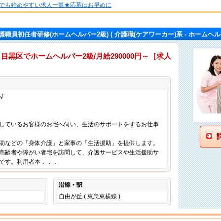
でも始めやすい求人一覧★応募はお早めに
護職員初任者研修(ホームヘルパー2級)
( 介護職(ケアワーカー)系 - ホームヘル
目黒区でホームヘルパー2級/月給290000円～［求人
仕事内容
す
しているお客様のお宅へ伺い、生活のサポートをするお仕事
助などの「身体介護」と家事の「生活援助」を提供します。
高齢者や障がい者宅を訪問して、介護サービスや生活援助サ
です。利用者本．．．
沿線・駅
自由が丘 ( 東急東横線 )