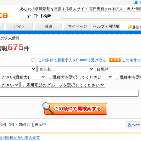
あなたの求職活動を支援する求人サイト 毎日更新される求人・求人情
へ！
バイト
派遣
マイページ
ヘルプ・用語集
最近
区の求人情報
675
情報
件
この条件で新着求人をE-mailで受け取る
この条件で
75
件 1件～25件目を表示中
次へ>>
★採用規模が多い求人企業