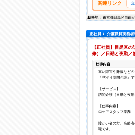
関連リンク
介
勤務地：
東京都
目黒区
自由が丘
正社員
/
介護職員実務者研
【正社員】目黒区の
修）／日勤と夜勤／無
重い障害や難病などの
『見守り訪問介護』で
【サービス】
訪問介護（日勤と夜勤
【仕事内容】
◎ケアスタッフ業務
障がい者の方、高齢者
職です。
．．．