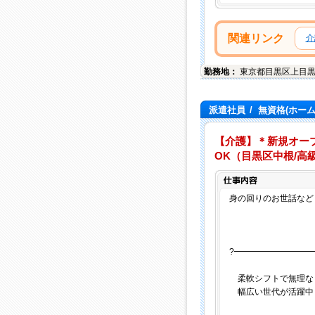
関連リンク
介
勤務地：
東京都
目黒区
上目
派遣社員
/
無資格(ホー
【介護】＊新規オープ
OK（目黒区中根/高
身の回りのお世話など（
?━━━━━━━━━
柔軟シフトで無理な
幅広い世代が活躍中