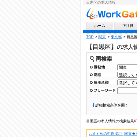
目黒区の求人情報
求人情報ならワークゲート
ホーム
正社員
TOP
>
関東
>
東京都
>
目黒
【目黒区】
の求人
再検索
勤務地
職種
雇用形態
フリーワード
詳細検索条件を開く
目黒区
の
求人情報
の検索結果
6
おすすめの中途採用 | 関東