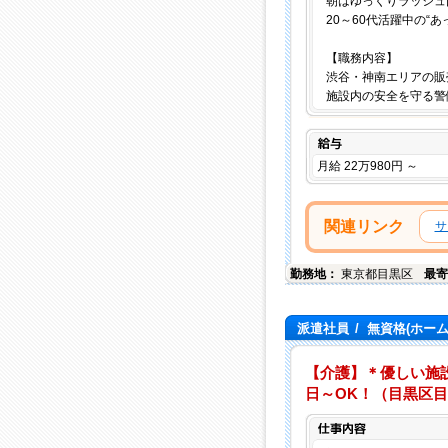
朝はゆっくりラッシュ
20～60代活躍中の“
【職務内容】
渋谷・神南エリアの販
施設内の安全を守る警
給与
月給 22万980円 ～
関連リンク
サ
勤務地：
東京都
目黒区
最寄
派遣社員
/
無資格(ホー
【介護】＊優しい施
日～OK！（目黒区目