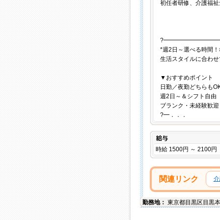
初任者研修、介護福祉士
?━━━━━━━━━
*週2日～選べる時間！
生活スタイルに合わせ
▼おすすめポイント
日勤／夜勤どちらもO
週2日～＆シフト自由
ブランク・未経験歓迎
?━．．．
給与
時給 1500円 ～ 2100円
関連リンク
介
勤務地：
東京都
目黒区
目黒