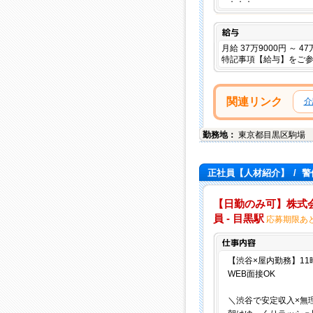
給与
月給 37万9000円 ～ 4
特記事項【給与】をご
関連リンク
介
勤務地：
東京都
目黒区
駒場
正社員【人材紹介】
/
警
【日勤のみ可】株式会
員 - 目黒駅
応募期限あ
【渋谷×屋内勤務】1
WEB面接OK
＼渋谷で安定収入×無