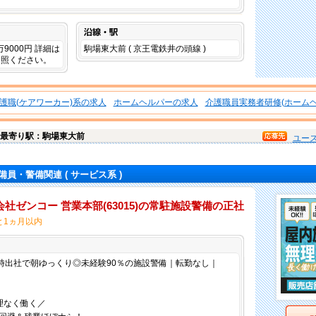
沿線・駅
7万9000円 詳細は
駒場東大前 ( 京王電鉄井の頭線 )
参照ください。
護職(ケアワーカー)系の求人
ホームヘルパーの求人
介護職員実務者研修(ホームヘ
最寄り駅：駒場東大前
ユー
備員・警備関連
( サービス系 )
社ゼンコー 営業本部(63015)の常駐施設警備の正社
と1ヵ月以内
仕事内容
1時出社で朝ゆっくり◎未経験90％の施設警備｜転勤なし｜
理なく働く／