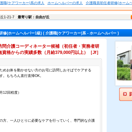
護職(ケアワーカー)系の求人
ホームヘルパーの求人
介護職員初任者研修(ホームヘ
1-21-7
最寄り駅：自由が丘
修(ホームヘルパー1級)
( 介護職(ケアワーカー)系 - ホームヘルパー )
訪問介護コーディネーター候補（初任者・実務者研
資格からの実績多数（月給379,000円以上）［Jf］
仕事内容
ためお体を動かせない方のお宅に訪問しおそばでケアする
す。もちろん直行直帰OK。
月12回程度）
の方、一人ひとりに必要なケアを行っていく、専門的な介護