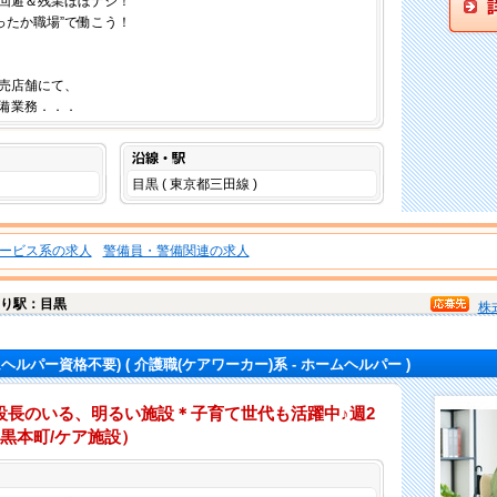
回避＆残業ほぼナシ！
あったか職場”で働こう！
売店舗にて、
備業務．．．
沿線・駅
目黒 ( 東京都三田線 )
ービス系の求人
警備員・警備関連の求人
り駅：目黒
株
ムヘルパー資格不要)
( 介護職(ケアワーカー)系 - ホームヘルパー )
設長のいる、明るい施設＊子育て世代も活躍中♪週2
黒本町/ケア施設）
仕事内容