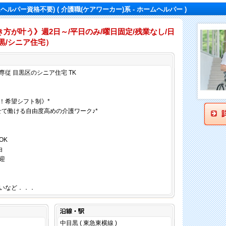
ムヘルパー資格不要)
( 介護職(ケアワーカー)系 - ホームヘルパー )
方が叶う》週2日～/平日のみ/曜日固定/残業なし/日
黒/シニア住宅）
仕事内容
従 目黒区のシニア住宅 TK
！希望シフト制》*
せて働ける自由度高めの介護ワーク♪*
OK
由
迎
いなど．．．
沿線・駅
中目黒 ( 東急東横線 )