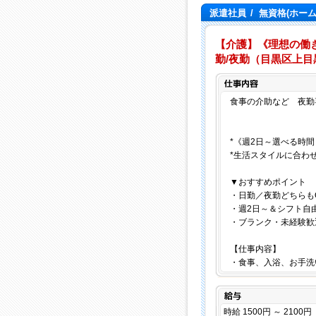
派遣社員
/
無資格(ホー
【介護】《理想の働き
勤/夜勤（目黒区上目
食事の介助など 夜勤専
*《週2日～選べる時間
*生活スタイルに合わ
▼おすすめポイント
・日勤／夜勤どちらも
・週2日～＆シフト自
・ブランク・未経験歓
【仕事内容】
・食事、入浴、お手洗
給与
時給 1500円 ～ 2100円