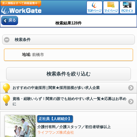
TOPページ
マイページ
PCサイト
戻る
検索結果128件
検索条件
地域
前橋市
検索条件を絞り込む
おすすめの中途採用 | 関東★採用規模が多い求人企業
資格・経験いらず！関東の誰でも始めやすい求人一覧★応募はお早め
に
正社員【人材紹介】
介護付有料／介護スタッフ／初任者研修以上
ライフワンズ株式会社