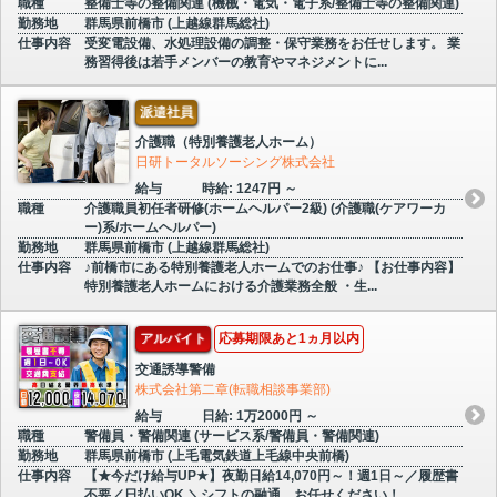
職種
整備士等の整備関連 (機械・電気・電子系/整備士等の整備関連)
勤務地
群馬県前橋市 (上越線群馬総社)
仕事内容
受変電設備、水処理設備の調整・保守業務をお任せします。 業
務習得後は若手メンバーの教育やマネジメントに...
派遣社員
介護職（特別養護老人ホーム）
日研トータルソーシング株式会社
給与
時給: 1247円 ～
職種
介護職員初任者研修(ホームヘルパー2級) (介護職(ケアワーカ
ー)系/ホームヘルパー)
勤務地
群馬県前橋市 (上越線群馬総社)
仕事内容
♪前橋市にある特別養護老人ホームでのお仕事♪ 【お仕事内容】
特別養護老人ホームにおける介護業務全般 ・生...
アルバイト
応募期限あと1ヵ月以内
交通誘導警備
株式会社第二章(転職相談事業部)
給与
日給: 1万2000円 ～
職種
警備員・警備関連 (サービス系/警備員・警備関連)
勤務地
群馬県前橋市 (上毛電気鉄道上毛線中央前橋)
仕事内容
【★今だけ給与UP★】夜勤日給14,070円～！週1日～／履歴書
不要／日払いOK ＼シフトの融通、お任せください！...