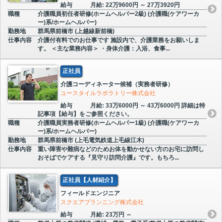
給与
月給: 22万9600円 ～ 27万3920円
職種
介護職員初任者研修(ホームヘルパー2級) (介護職(ケアワーカ
ー)系/ホームヘルパー)
勤務地
群馬県前橋市 (上越線新前橋)
仕事内容
介護付有料でのお仕事です 施設内で、介護業務をお願いしま
す。 ＜主な業務内容＞ ・身体介護：入浴、食事...
正社員
介護コーディネーター候補（実務者研修）
ユースタイルラボラトリー株式会社
給与
月給: 33万6000円 ～ 43万6000円 詳細は特
記事項【給与】をご参照ください。
職種
介護職員実務者研修(ホームヘルパー1級) (介護職(ケアワーカ
ー)系/ホームヘルパー)
勤務地
群馬県前橋市 (上毛電気鉄道上毛線江木)
仕事内容
重い障害や難病などのためお体を動かせない方のお宅に訪問し
おそばでケアする『見守り訪問介護』です。もちろ...
正社員【人材紹介】
フィールドエンジニア
スクエアプランニング株式会社
給与
月給: 23万円 ～