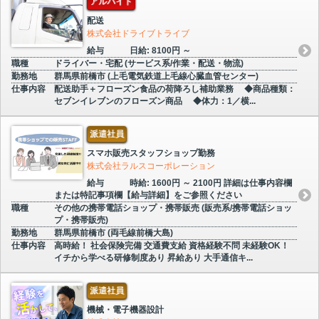
アルバイト
配送
株式会社ドライブトライブ
給与
日給: 8100円 ～
職種
ドライバー・宅配 (サービス系/作業・配送・物流)
勤務地
群馬県前橋市 (上毛電気鉄道上毛線心臓血管センター)
仕事内容
配送助手＋フローズン食品の荷降ろし補助業務 ◆商品種類：
セブンイレブンのフローズン商品 ◆体力：1／横...
派遣社員
スマホ販売スタッフショップ勤務
株式会社ラルスコーポレーション
給与
時給: 1600円 ～ 2100円 詳細は仕事内容欄
または特記事項欄【給与詳細】をご参照ください
職種
その他の携帯電話ショップ・携帯販売 (販売系/携帯電話ショッ
プ・携帯販売)
勤務地
群馬県前橋市 (両毛線前橋大島)
仕事内容
高時給！ 社会保険完備 交通費支給 資格経験不問 未経験OK！
イチから学べる研修制度あり 昇給あり 大手通信キ...
派遣社員
機械・電子機器設計