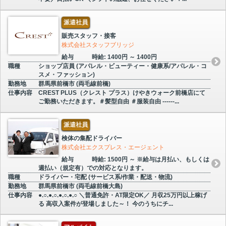
派遣社員
販売スタッフ・接客
株式会社スタッフブリッジ
給与
時給: 1400円 ～ 1400円
職種
ショップ店員 (アパレル・ビューティー・健康系/アパレル・コ
スメ・ファッション)
勤務地
群馬県前橋市 (両毛線前橋)
仕事内容
CREST PLUS（クレスト プラス）けやきウォーク前橋店にて
ご勤務いただきます。＃髪型自由 ＃服装自由 ------...
派遣社員
検体の集配ドライバー
株式会社エクスプレス・エージェント
給与
時給: 1500円 ～ ※給与は月払い、もしくは
週払い（規定有）での対応となります。
職種
ドライバー・宅配 (サービス系/作業・配送・物流)
勤務地
群馬県前橋市 (両毛線前橋大島)
仕事内容
●.○.●.○.●.○.●.○ ＼普通免許・AT限定OK／ 月収25万円以上稼げ
る 高収入案件が登場しました～！ 今のうちにチ...