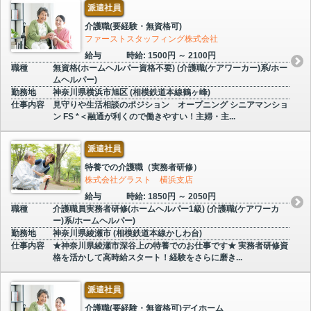
派遣社員
介護職(要経験・無資格可)
ファーストスタッフィング株式会社
給与
時給: 1500円 ～ 2100円
職種
無資格(ホームヘルパー資格不要) (介護職(ケアワーカー)系/ホー
ムヘルパー)
勤務地
神奈川県横浜市旭区 (相模鉄道本線鶴ヶ峰)
仕事内容
見守りや生活相談のポジション オープニング シニアマンショ
ン FS *＜融通が利くので働きやすい！主婦・主...
派遣社員
特養での介護職（実務者研修）
株式会社グラスト 横浜支店
給与
時給: 1850円 ～ 2050円
職種
介護職員実務者研修(ホームヘルパー1級) (介護職(ケアワーカ
ー)系/ホームヘルパー)
勤務地
神奈川県綾瀬市 (相模鉄道本線かしわ台)
仕事内容
★神奈川県綾瀬市深谷上の特養でのお仕事です★ 実務者研修資
格を活かして高時給スタート！経験をさらに磨き...
派遣社員
介護職(要経験・無資格可)デイホーム