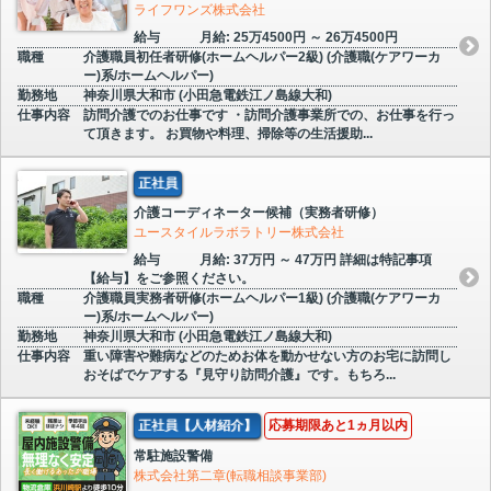
ライフワンズ株式会社
給与
月給: 25万4500円 ～ 26万4500円
職種
介護職員初任者研修(ホームヘルパー2級) (介護職(ケアワーカ
ー)系/ホームヘルパー)
勤務地
神奈川県大和市 (小田急電鉄江ノ島線大和)
仕事内容
訪問介護でのお仕事です ・訪問介護事業所での、お仕事を行っ
て頂きます。 お買物や料理、掃除等の生活援助...
正社員
介護コーディネーター候補（実務者研修）
ユースタイルラボラトリー株式会社
給与
月給: 37万円 ～ 47万円 詳細は特記事項
【給与】をご参照ください。
職種
介護職員実務者研修(ホームヘルパー1級) (介護職(ケアワーカ
ー)系/ホームヘルパー)
勤務地
神奈川県大和市 (小田急電鉄江ノ島線大和)
仕事内容
重い障害や難病などのためお体を動かせない方のお宅に訪問し
おそばでケアする『見守り訪問介護』です。もちろ...
正社員【人材紹介】
応募期限あと1ヵ月以内
常駐施設警備
株式会社第二章(転職相談事業部)