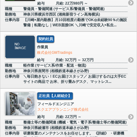
給与
月給: 22万980円 ～
職種
警備員・警備関連 (サービス系/警備員・警備関連)
勤務地
神奈川県横浜市西区 (湘南新宿ライン高海横浜)
仕事内容
【川崎×屋内勤務】月10回程度の勤務でOK◎未経験90％の施設
警備｜転勤なし｜WEB面接OK ＼川崎で安定収入×私生...
契約社員
作業員
株式会社GMTradings
給与
月給: 32万円 ～ 32万円
職種
軽作業 (サービス系/作業・配送・物流)
勤務地
神奈川県座間市 (相模鉄道本線さがみ野)
仕事内容
＼毎日飽きない！ECお届けスタッフ／ お届けするのは大手EC
サイトの商品で お米、折り畳みデスク、マットレス...
正社員【人材紹介】
フィールドエンジニア
スクエアプランニング株式会社
給与
月給: 22万円 ～
職種
整備士等の整備関連 (機械・電気・電子系/整備士等の整備関連)
勤務地
神奈川県綾瀬市 (相模鉄道本線さがみ野)
仕事内容
研磨装置のメンテナンスをお任せします。 《詳細》 ・研磨機