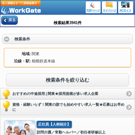
TOPページ
マイページ
PCサイト
戻る
検索結果3941件
検索条件
地域
関東
沿線・駅
相模鉄道本線
検索条件を絞り込む
おすすめの中途採用 | 関東★採用規模が多い求人企業
資格・経験いらず！関東の誰でも始めやすい求人一覧★応募はお早め
に
正社員【人材紹介】
訪問介護／常勤ヘルパー／初任者研修以上