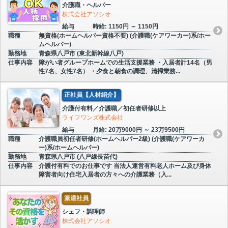
介護職・ヘルパー
株式会社アソシオ
給与
時給: 1150円 ～ 1150円
職種
無資格(ホームヘルパー資格不要) (介護職(ケアワーカー)系/ホー
ムヘルパー)
勤務地
青森県八戸市 (東北新幹線八戸)
仕事内容
障がい者グループホームでの生活支援業務 ・入居者計14名（男
性7名、女性7名） ・夕食と朝食の調理、清掃業務...
正社員【人材紹介】
介護付有料／介護職／初任者研修以上
ライフワンズ株式会社
給与
月給: 20万9000円 ～ 23万9500円
職種
介護職員初任者研修(ホームヘルパー2級) (介護職(ケアワーカ
ー)系/ホームヘルパー)
勤務地
青森県八戸市 (八戸線長苗代)
仕事内容
介護付有料でのお仕事です 当法人運営有料老人ホーム及び身体
障害者向け住宅入居者の方々への介護業務（入...
派遣社員
シェフ・調理師
株式会社アソシオ