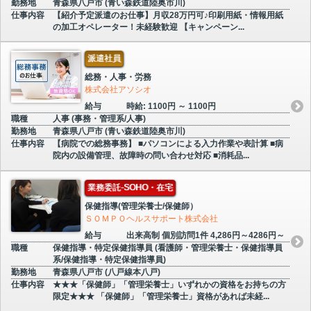
勤務地
青森県八戸市 (青い森鉄道陸奥市川)
仕事内容
【紹介予定派遣のお仕事】月収28万円可♪印刷用紙・情報用紙
の加工オペレーター！未経験歓迎 【キャンペーン...
派遣社員
総務・人事・労務
株式会社アソシオ
給与
時給: 1100円 ～ 1100円
職種
人事 (事務・管理系/人事)
勤務地
青森県八戸市 (青い森鉄道陸奥市川)
仕事内容
【病院での総務事務】 ■パソコンによる入力作業や表計算 ■病
院内の設備管理、故障時の問い合わせ対応 ■消耗品...
業務委託-SOHO・在宅
保健指導(管理栄養士/保健師）
ＳＯＭＰＯヘルスサポート株式会社
給与
出来高制 個別訪問1件 4,286円～4286円～
職種
保健指導・特定保健指導員 (看護師・管理栄養士・保健指導員
系/保健指導・特定保健指導員)
勤務地
青森県八戸市 (八戸線本八戸)
仕事内容
★★★「保健師」「管理栄養士」いずれかの資格をお持ちの方
限定★★★ 「保健師」「管理栄養士」資格があれば未経...