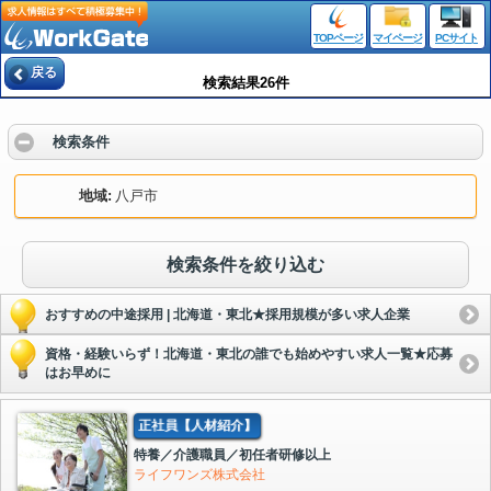
TOPページ
マイページ
PCサイト
戻る
検索結果26件
検索条件
地域
八戸市
検索条件を絞り込む
おすすめの中途採用 | 北海道・東北★採用規模が多い求人企業
資格・経験いらず！北海道・東北の誰でも始めやすい求人一覧★応募
はお早めに
正社員【人材紹介】
特養／介護職員／初任者研修以上
ライフワンズ株式会社