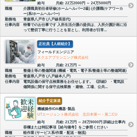
給与
月給: 22万2000円 ～ 24万5000円
職種
介護職員初任者研修(ホームヘルパー2級) (介護職(ケアワーカ
ー)系/ホームヘルパー)
勤務地
青森県八戸市 (八戸線長苗代)
仕事内容
特養でのお仕事です 入所生活介護の提供は、入所介護計画に沿
って懇切丁寧に行うことを旨とし、利用者が日常...
正社員【人材紹介】
フィールドエンジニア
スクエアプランニング株式会社
給与
月給: 21万円 ～
職種
整備士等の整備関連 (機械・電気・電子系/整備士等の整備関連)
勤務地
青森県八戸市 (八戸線本八戸)
仕事内容
電気設備の保守点検業務をお任せします。 《詳細》 ・電気設
備関係に関する保守点検業務 ・建物、工場、公共...
紹介予定派遣
機械操作/OA機器･製品
UTエージェント株式会社 北日本第一・第二CU
給与
月給: 21万円 ～ 28万9000円 詳細は仕事内
容欄または特記事項【給与備考】をご参照ください
職種
軽作業 (サービス系/作業・配送・物流)