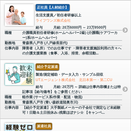
正社員【人材紹介】
生活支援員／初任者研修以上
ライフワンズ株式会社
給与
月給: 20万6000円 ～ 23万9500円
職種
介護職員初任者研修(ホームヘルパー2級) (介護職(ケアワーカ
ー)系/ホームヘルパー)
勤務地
青森県八戸市 (八戸線長苗代)
仕事内容
障害者（入所）でのお仕事です ・障害者支援施設利用の方々へ
の介護支援業務（食事、入浴、排泄、余暇活動...
紹介予定派遣
製造/測定補助・データ入力・サンプル回収
UTエージェント株式会社 北日本第一・第二CU
給与
月給: 20万円 ～ 詳細は仕事内容欄または特
記事項【給与備考】をご参照ください
職種
軽作業 (サービス系/作業・配送・物流)
勤務地
青森県八戸市 (青い森鉄道陸奥市川)
仕事内容
【紹介予定派遣】大手製紙メーカーの子会社で測定など未経験
可！日勤＆土日祝休み♪残業ほぼナシ☆ 【キャンペ...
派遣社員