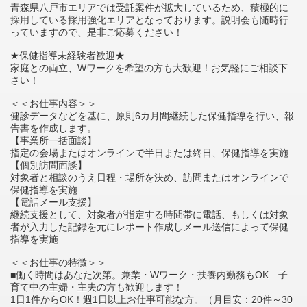
青森県八戸市エリアでは受託案件が拡大しているため、積極的に
採用している採用強化エリアとなっております。説明会も随時行
っていますので、是非ご応募ください！
★保健指導未経験者歓迎★
家庭との両立、Wワークを希望の方も大歓迎！お気軽にご相談下
さい！
＜＜お仕事内容＞＞
健診データなどを基に、原則6カ月間継続した保健指導を行い、報
告書を作成します。
【事業所一括面談】
指定の会場またはオンラインで半日または終日、保健指導を実施
【個別訪問面談】
対象者と相談のうえ日程・場所を決め、訪問またはオンラインで
保健指導を実施
【電話メール支援】
継続支援として、対象者が指定する時間帯に電話、もしくは対象
者が入力した記録を元にレポート作成しメール送信によって保健
指導を実施
＜＜お仕事の特徴＞＞
■働く時間はあなた次第。兼業・Wワーク・扶養内勤務もOK 子
育て中の主婦・主夫の方も歓迎します！
1日1件からOK！週1日以上お仕事可能な方。（月目安：20件～30