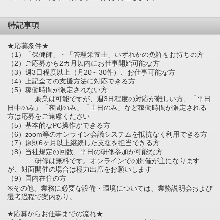
---------------------------------------------------------
特記事項
★応募条件★
（1）「保健師」・「管理栄養士」いずれかの免許をお持ちの方
（2）ご応募から2カ月以内にお仕事開始可能な方
（3）週3日程度以上（月20～30件）、お仕事可能な方
（4）上記全ての支援方法に対応できる方
（5）稼働時間が限定されない方
兼業は可能ですが、週3日程度の対応が難しい方、「平日
日中のみ」「夜間のみ」「土日のみ」など稼働時間が限定される
方は応募をご遠慮ください
（5）基本的なPC操作ができる方
（6）zoom等のオンライン会議システムを抵抗なく利用できる方
（7）原則6ヶ月以上継続した支援を担当できる方
（8）当社規定の回数、平日の研修参加が可能な方
研修は無料です。オンラインでの開催が主になります
が、対面開催の場合は極力出席をお願いします
（9）国内在住の方
※その他、業務に必要な設備・環境については、業務説明会および
選考過程で案内あり。
★応募からお仕事までの流れ★