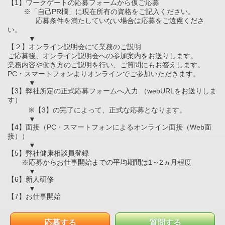
【1】ワークゲートの応募フォームから仮ご応募
※「自己PR欄」に現在所有の資格をご記入ください。
応募条件を満たしていない場合は応募をご遠慮くださ
い。
▼
【２】オンライン説明会にて業務のご説明
ご応募後、オンライン説明会への参加案内をお送りします。
業務内容や働き方のご説明を行い、ご質問にもお答えします。
PC・スマートフォンよりオンラインでご参加いただきます。
▼
【3】弊社所定の正式応募フォームへ入力 （webURLをお送りしま
す）
※【3】の完了によって、正式な応募となります。
▼
【4】面接（PC・スマートフォンによるオンライン面接（Web面
接））
▼
【5】弊社健康相談員登録
※応募からお仕事開始までの平均期間は1～2ヵ月程度
▼
【6】新人研修
▼
【7】お仕事開始
応募する
質問する