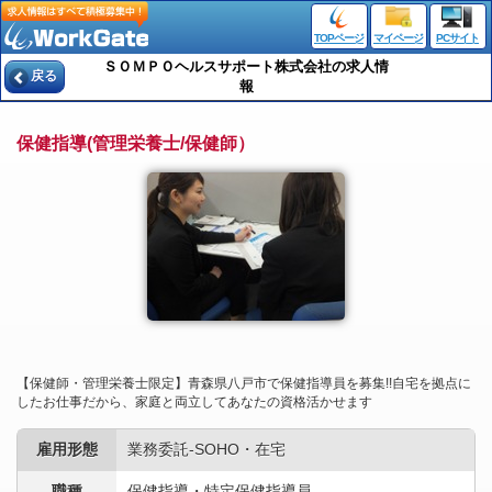
TOPページ
マイページ
PCサイト
ＳＯＭＰＯヘルスサポート株式会社の求人情
戻る
報
保健指導(管理栄養士/保健師）
【保健師・管理栄養士限定】青森県八戸市で保健指導員を募集!!自宅を拠点に
したお仕事だから、家庭と両立してあなたの資格活かせます
雇用形態
業務委託-SOHO・在宅
職種
保健指導・特定保健指導員