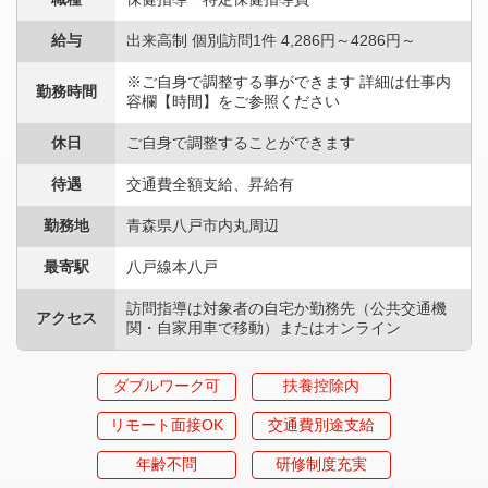
給与
出来高制 個別訪問1件 4,286円～4286円～
※ご自身で調整する事ができます 詳細は仕事内
勤務時間
容欄【時間】をご参照ください
休日
ご自身で調整することができます
待遇
交通費全額支給、昇給有
勤務地
青森県八戸市内丸周辺
最寄駅
八戸線本八戸
訪問指導は対象者の自宅か勤務先（公共交通機
アクセス
関・自家用車で移動）またはオンライン
ダブルワーク可
扶養控除内
リモート面接OK
交通費別途支給
年齢不問
研修制度充実