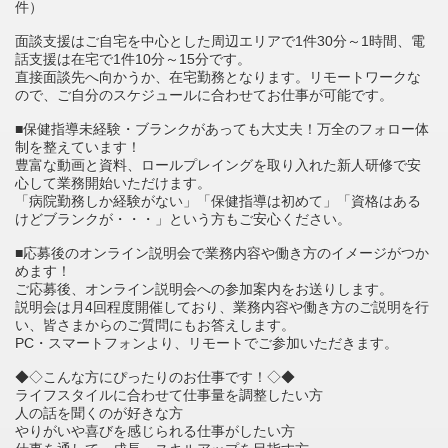
件）
面談支援はご自宅を中心とした周辺エリアで1件30分～1時間、電
話支援は在宅で1件10分～15分です。
直接面談先へ向かうか、在宅勤務となります。リモートワークな
ので、ご自分のスケジュールに合わせてお仕事が可能です。
■保健指導未経験・ブランクがあっても大丈夫！万全のフォロー体
制を整えています！
豊富な動画と資料、ロールプレイングを取り入れた新人研修で安
心して業務開始いただけます。
「病院勤務しか経験がない」「保健指導は初めて」「資格はある
けどブランクが・・・」という方もご安心ください。
■応募後のオンライン説明会で業務内容や働き方のイメージがつか
めます！
ご応募後、オンライン説明会への参加案内をお送りします。
説明会は月4回程度開催しており、業務内容や働き方のご説明を行
い、皆さまからのご質問にもお答えします。
PC・スマートフォンより、リモートでご参加いただきます。
◆◇こんな方にぴったりのお仕事です！◇◆
ライフスタイルに合わせて仕事量を調整したい方
人の話を聞くのが好きな方
やりがいや喜びを感じられる仕事がしたい方