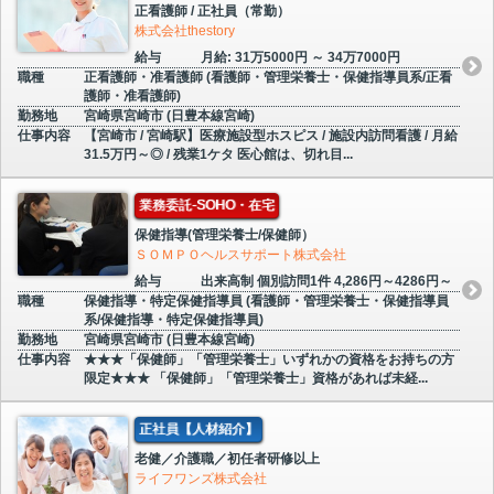
正看護師 / 正社員（常勤）
株式会社thestory
給与
月給: 31万5000円 ～ 34万7000円
職種
正看護師・准看護師 (看護師・管理栄養士・保健指導員系/正看
護師・准看護師)
勤務地
宮崎県宮崎市 (日豊本線宮崎)
仕事内容
【宮崎市 / 宮崎駅】医療施設型ホスピス / 施設内訪問看護 / 月給
31.5万円～◎ / 残業1ケタ 医心館は、切れ目...
業務委託-SOHO・在宅
保健指導(管理栄養士/保健師）
ＳＯＭＰＯヘルスサポート株式会社
給与
出来高制 個別訪問1件 4,286円～4286円～
職種
保健指導・特定保健指導員 (看護師・管理栄養士・保健指導員
系/保健指導・特定保健指導員)
勤務地
宮崎県宮崎市 (日豊本線宮崎)
仕事内容
★★★「保健師」「管理栄養士」いずれかの資格をお持ちの方
限定★★★ 「保健師」「管理栄養士」資格があれば未経...
正社員【人材紹介】
老健／介護職／初任者研修以上
ライフワンズ株式会社