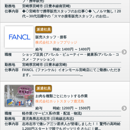
プ・携帯販売)
勤務地
宮崎県宮崎市 (日豊本線南宮崎)
仕事内容
◆◇宮崎市で携帯販売スタッフのお仕事◇◆ ＼ノルマ無し！20
代～30代活躍中の「スマホ接客販売スタッフ」のお仕...
派遣社員
販売スタッフ・接客
株式会社スタッフブリッジ
給与
時給: 1400円 ～ 1400円
職種
ショップ店員 (アパレル・ビューティー・健康系/アパレル・コ
スメ・ファッション)
勤務地
宮崎県宮崎市 (日豊本線宮崎)
仕事内容
FANCL（ファンケル）イオンモール宮崎店にてご勤務いただき
ます。-----------------------------------------...
派遣社員
お肉を種類ごとにカットする作業
株式会社ホットスタッフ鹿児島
給与
時給: 1200円 ～ 1500円
職種
軽作業 (サービス系/作業・配送・物流)
勤務地
鹿児島県志布志市 (日南線志布志)
仕事内容
志布志市で激レア三ツ星求人が登場しました！！ 驚愕の高時給
1,200円スタートで誰でもガッツリ彡 さらに！嬉...