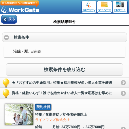
TOPページ
マイページ
PCサイト
戻る
検索結果95件
検索条件
沿線・駅
日南線
検索条件を絞り込む
★『おすすめの中途採用』特集★採用規模が多い求人企業を厳選
資格・経験いらず！誰でも始めやすい求人一覧★応募はお早めに
契約社員
特養／夜勤専従／初任者研修以上
ライフワンズ株式会社
給与
月給: 24万7800円 ～ 34万7600円