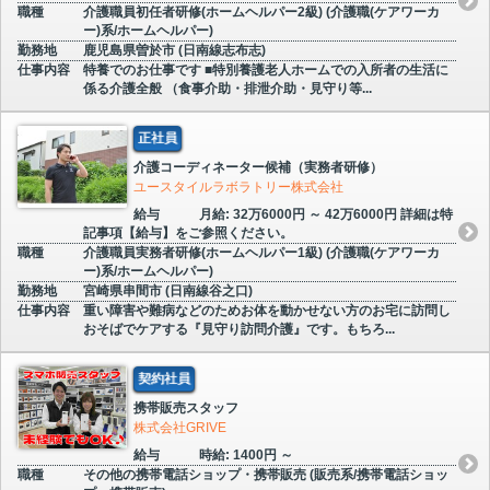
職種
介護職員初任者研修(ホームヘルパー2級) (介護職(ケアワーカ
ー)系/ホームヘルパー)
勤務地
鹿児島県曽於市 (日南線志布志)
仕事内容
特養でのお仕事です ■特別養護老人ホームでの入所者の生活に
係る介護全般 （食事介助・排泄介助・見守り等...
正社員
介護コーディネーター候補（実務者研修）
ユースタイルラボラトリー株式会社
給与
月給: 32万6000円 ～ 42万6000円 詳細は特
記事項【給与】をご参照ください。
職種
介護職員実務者研修(ホームヘルパー1級) (介護職(ケアワーカ
ー)系/ホームヘルパー)
勤務地
宮崎県串間市 (日南線谷之口)
仕事内容
重い障害や難病などのためお体を動かせない方のお宅に訪問し
おそばでケアする『見守り訪問介護』です。もちろ...
契約社員
携帯販売スタッフ
株式会社GRIVE
給与
時給: 1400円 ～
職種
その他の携帯電話ショップ・携帯販売 (販売系/携帯電話ショッ