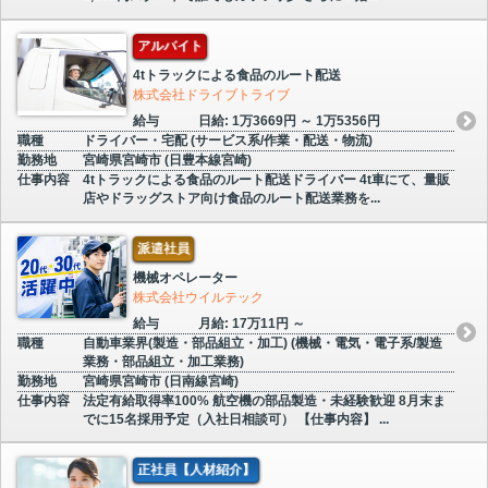
アルバイト
4tトラックによる食品のルート配送
株式会社ドライブトライブ
給与
日給: 1万3669円 ～ 1万5356円
職種
ドライバー・宅配 (サービス系/作業・配送・物流)
勤務地
宮崎県宮崎市 (日豊本線宮崎)
仕事内容
4tトラックによる食品のルート配送ドライバー 4t車にて、量販
店やドラッグストア向け食品のルート配送業務を...
派遣社員
機械オペレーター
株式会社ウイルテック
給与
月給: 17万11円 ～
職種
自動車業界(製造・部品組立・加工) (機械・電気・電子系/製造
業務・部品組立・加工業務)
勤務地
宮崎県宮崎市 (日南線宮崎)
仕事内容
法定有給取得率100% 航空機の部品製造・未経験歓迎 8月末ま
でに15名採用予定（入社日相談可） 【仕事内容】 ...
正社員【人材紹介】