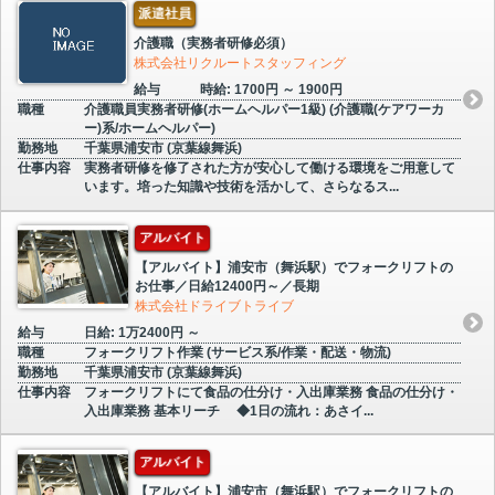
派遣社員
介護職（実務者研修必須）
株式会社リクルートスタッフィング
給与
時給: 1700円 ～ 1900円
職種
介護職員実務者研修(ホームヘルパー1級) (介護職(ケアワーカ
ー)系/ホームヘルパー)
勤務地
千葉県浦安市 (京葉線舞浜)
仕事内容
実務者研修を修了された方が安心して働ける環境をご用意して
います。培った知識や技術を活かして、さらなるス...
アルバイト
【アルバイト】浦安市（舞浜駅）でフォークリフトの
お仕事／日給12400円～／長期
株式会社ドライブトライブ
給与
日給: 1万2400円 ～
職種
フォークリフト作業 (サービス系/作業・配送・物流)
勤務地
千葉県浦安市 (京葉線舞浜)
仕事内容
フォークリフトにて食品の仕分け・入出庫業務 食品の仕分け・
入出庫業務 基本リーチ ◆1日の流れ：あさイ...
アルバイト
【アルバイト】浦安市（舞浜駅）でフォークリフトの