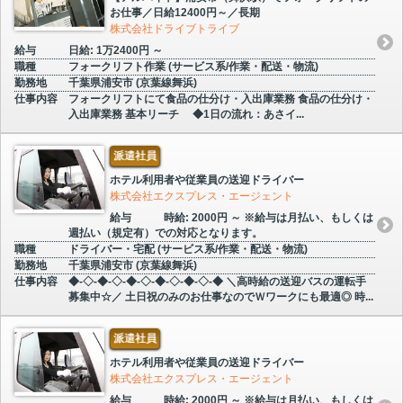
お仕事／日給12400円～／長期
株式会社ドライブトライブ
給与
日給: 1万2400円 ～
職種
フォークリフト作業 (サービス系/作業・配送・物流)
勤務地
千葉県浦安市 (京葉線舞浜)
仕事内容
フォークリフトにて食品の仕分け・入出庫業務 食品の仕分け・
入出庫業務 基本リーチ ◆1日の流れ：あさイ...
派遣社員
ホテル利用者や従業員の送迎ドライバー
株式会社エクスプレス・エージェント
給与
時給: 2000円 ～ ※給与は月払い、もしくは
週払い（規定有）での対応となります。
職種
ドライバー・宅配 (サービス系/作業・配送・物流)
勤務地
千葉県浦安市 (京葉線舞浜)
仕事内容
◆-◇-◆-◇-◆-◇-◆-◇-◆-◇-◆ ＼高時給の送迎バスの運転手
募集中☆／ 土日祝のみのお仕事なのでＷワークにも最適◎ 時...
派遣社員
ホテル利用者や従業員の送迎ドライバー
株式会社エクスプレス・エージェント
給与
時給: 2000円 ～ ※給与は月払い、もしくは