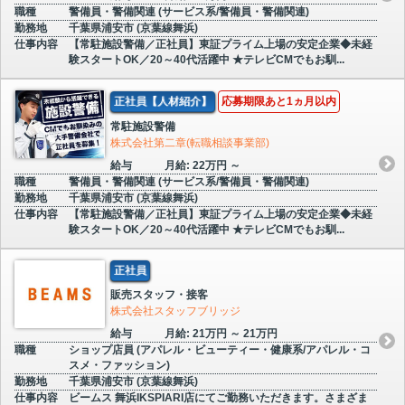
職種
警備員・警備関連 (サービス系/警備員・警備関連)
勤務地
千葉県浦安市 (京葉線舞浜)
仕事内容
【常駐施設警備／正社員】東証プライム上場の安定企業◆未経
験スタートOK／20～40代活躍中 ★テレビCMでもお馴...
正社員【人材紹介】
応募期限あと1ヵ月以内
常駐施設警備
株式会社第二章(転職相談事業部)
給与
月給: 22万円 ～
職種
警備員・警備関連 (サービス系/警備員・警備関連)
勤務地
千葉県浦安市 (京葉線舞浜)
仕事内容
【常駐施設警備／正社員】東証プライム上場の安定企業◆未経
験スタートOK／20～40代活躍中 ★テレビCMでもお馴...
正社員
販売スタッフ・接客
株式会社スタッフブリッジ
給与
月給: 21万円 ～ 21万円
職種
ショップ店員 (アパレル・ビューティー・健康系/アパレル・コ
スメ・ファッション)
勤務地
千葉県浦安市 (京葉線舞浜)
仕事内容
ビームス 舞浜IKSPIARI店にてご勤務いただきます。さまざま