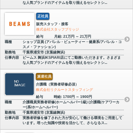
な人気ブランドのアイテムを取り揃えるセレクトシ...
正社員
販売スタッフ・接客
株式会社スタッフブリッジ
給与
月給: 21万円 ～ 21万円
職種
ショップ店員 (アパレル・ビューティー・健康系/アパレル・コ
スメ・ファッション)
勤務地
千葉県浦安市 (京葉線舞浜)
仕事内容
ビームス 舞浜IKSPIARI店にてご勤務いただきます。さまざま
な人気ブランドのアイテムを取り揃えるセレクトシ...
派遣社員
介護職（実務者研修必須）
株式会社リクルートスタッフィング
給与
時給: 1700円 ～ 1900円
職種
介護職員実務者研修(ホームヘルパー1級) (介護職(ケアワーカ
ー)系/ホームヘルパー)
勤務地
千葉県浦安市 (京葉線舞浜)
仕事内容
実務者研修を修了された方が安心して働ける環境をご用意して
います。培った知識や技術を活かして、さらなるス...