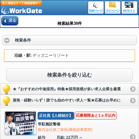
TOPページ
マイページ
PCサイト
戻る
検索結果38件
検索条件
沿線・駅
ディズニーリゾート
検索条件を絞り込む
★『おすすめの中途採用』特集★採用規模が多い求人企業を厳選
資格・経験いらず！誰でも始めやすい求人一覧★応募はお早めに
正社員【人材紹介】
応募期限あと1ヵ月以内
常駐施設警備
株式会社第二章(転職相談事業部)
給与
月給: 22万円 ～