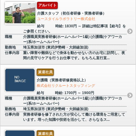
アルバイト
介護スタッフ（初任者研修・実務者研修）
ユースタイルラボラトリー株式会社
給与
時給: 1830円 ～ 詳細は特記事項【給与】を
ご参照ください。
職種
介護職員実務者研修(ホームヘルパー1級) (介護職(ケアワーカ
ー)系/ホームヘルパー)
勤務地
埼玉県加須市 (東武伊勢崎・大師線加須)
仕事内容
重い障害や難病などで身体を動かせない方のお宅に訪問し、夜
間の見守りケアを行うお仕事です。もちろん直行直...
派遣社員
介護職（実務者研修資格以上）
株式会社リクルートスタッフィング
給与
時給: 1700円 ～ 1900円
職種
介護職員実務者研修(ホームヘルパー1級) (介護職(ケアワーカ
ー)系/ホームヘルパー)
勤務地
埼玉県加須市 (東武伊勢崎・大師線加須)
仕事内容
実務者研修を修了された方が安心して働ける環境をご用意して
います。培った知識や技術を活かして、さらなるス...
派遣社員