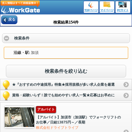
TOPページ
マイページ
PCサイト
戻る
検索結果154件
検索条件
沿線・駅
加須
検索条件を絞り込む
★『おすすめの中途採用』特集★採用規模が多い求人企業を厳選
資格・経験いらず！誰でも始めやすい求人一覧★応募はお早めに
アルバイト
【アルバイト】加須市（加須駅）でフォークリフトの
お仕事／日給13875円～／長期
株式会社ドライブトライブ