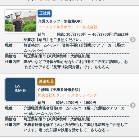
正社員
介護スタッフ（無資格OK）
ユースタイルラボラトリー株式会社
給与
月給: 30万3700円 ～ 40万3700円 詳細は特
記事項【給与】をご参照ください。
職種
無資格(ホームヘルパー資格不要) (介護職(ケアワーカー)系/ホー
ムヘルパー)
勤務地
埼玉県加須市 (東武伊勢崎・大師線加須)
仕事内容
障がいなどで身体が動かせないご利用者のご自宅に訪問し、お
そばでケアする『見守り訪問介護』です。もちろん...
派遣社員
介護職（実務者研修必須）
株式会社リクルートスタッフィング
給与
時給: 1700円 ～ 1900円
職種
介護職員実務者研修(ホームヘルパー1級) (介護職(ケアワーカ
ー)系/ホームヘルパー)
勤務地
埼玉県加須市 (東武伊勢崎・大師線加須)
仕事内容
実務者研修を修了された方が安心して働ける環境をご用意して
います。培った知識や技術を活かして、さらなるス...