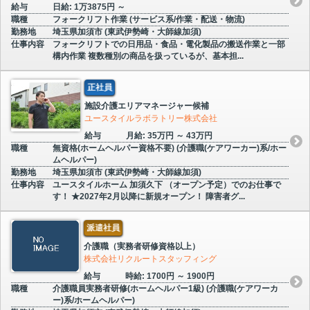
給与
日給: 1万3875円 ～
職種
フォークリフト作業 (サービス系/作業・配送・物流)
勤務地
埼玉県加須市 (東武伊勢崎・大師線加須)
仕事内容
フォークリフトでの日用品・食品・電化製品の搬送作業と一部
構内作業 複数種別の商品を扱っているが、基本担...
正社員
施設介護エリアマネージャー候補
ユースタイルラボラトリー株式会社
給与
月給: 35万円 ～ 43万円
職種
無資格(ホームヘルパー資格不要) (介護職(ケアワーカー)系/ホー
ムヘルパー)
勤務地
埼玉県加須市 (東武伊勢崎・大師線加須)
仕事内容
ユースタイルホーム 加須久下 （オープン予定）でのお仕事で
す！ ★2027年2月以降に新規オープン！ 障害者グ...
派遣社員
介護職（実務者研修資格以上）
株式会社リクルートスタッフィング
給与
時給: 1700円 ～ 1900円
職種
介護職員実務者研修(ホームヘルパー1級) (介護職(ケアワーカ
ー)系/ホームヘルパー)