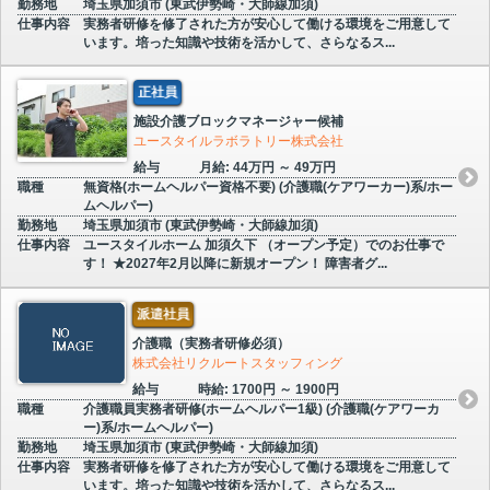
勤務地
埼玉県加須市 (東武伊勢崎・大師線加須)
仕事内容
実務者研修を修了された方が安心して働ける環境をご用意して
います。培った知識や技術を活かして、さらなるス...
正社員
施設介護ブロックマネージャー候補
ユースタイルラボラトリー株式会社
給与
月給: 44万円 ～ 49万円
職種
無資格(ホームヘルパー資格不要) (介護職(ケアワーカー)系/ホー
ムヘルパー)
勤務地
埼玉県加須市 (東武伊勢崎・大師線加須)
仕事内容
ユースタイルホーム 加須久下 （オープン予定）でのお仕事で
す！ ★2027年2月以降に新規オープン！ 障害者グ...
派遣社員
介護職（実務者研修必須）
株式会社リクルートスタッフィング
給与
時給: 1700円 ～ 1900円
職種
介護職員実務者研修(ホームヘルパー1級) (介護職(ケアワーカ
ー)系/ホームヘルパー)
勤務地
埼玉県加須市 (東武伊勢崎・大師線加須)
仕事内容
実務者研修を修了された方が安心して働ける環境をご用意して
います。培った知識や技術を活かして、さらなるス...