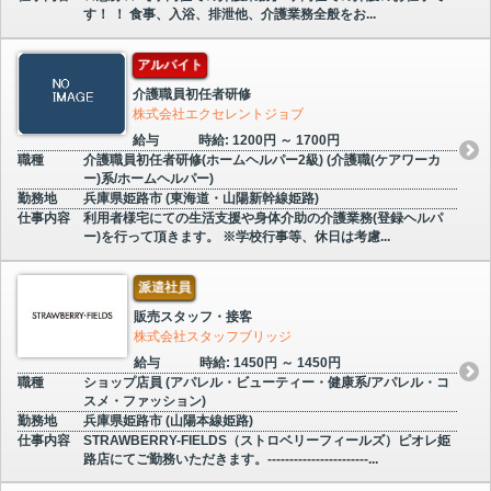
す！ ！ 食事、入浴、排泄他、介護業務全般をお...
アルバイト
介護職員初任者研修
株式会社エクセレントジョブ
給与
時給: 1200円 ～ 1700円
職種
介護職員初任者研修(ホームヘルパー2級) (介護職(ケアワーカ
ー)系/ホームヘルパー)
勤務地
兵庫県姫路市 (東海道・山陽新幹線姫路)
仕事内容
利用者様宅にての生活支援や身体介助の介護業務(登録ヘルパ
ー)を行って頂きます。 ※学校行事等、休日は考慮...
派遣社員
販売スタッフ・接客
株式会社スタッフブリッジ
給与
時給: 1450円 ～ 1450円
職種
ショップ店員 (アパレル・ビューティー・健康系/アパレル・コ
スメ・ファッション)
勤務地
兵庫県姫路市 (山陽本線姫路)
仕事内容
STRAWBERRY-FIELDS（ストロベリーフィールズ）ピオレ姫
路店にてご勤務いただきます。-----------------------...