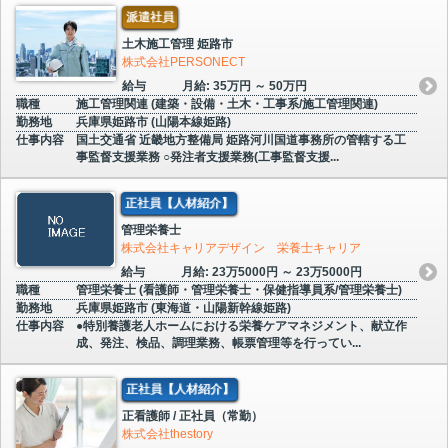
派遣社員
土木施工管理 姫路市
株式会社PERSONECT
給与
月給: 35万円 ～ 50万円
職種
施工管理関連 (建築・設備・土木・工事系/施工管理関連)
勤務地
兵庫県姫路市 (山陽本線姫路)
仕事内容
国土交通省 近畿地方整備局 姫路河川国道事務所の管轄する工
事監督支援業務 ○発注者支援業務(工事監督支援...
正社員【人材紹介】
管理栄養士
株式会社キャリアデザイン 栄養士キャリア
給与
月給: 23万5000円 ～ 23万5000円
職種
管理栄養士 (看護師・管理栄養士・保健指導員系/管理栄養士)
勤務地
兵庫県姫路市 (東海道・山陽新幹線姫路)
仕事内容
●特別養護老人ホームにおける栄養ケアマネジメント、献立作
成、発注、検品、調理業務、帳票管理等を行ってい...
正社員【人材紹介】
正看護師 / 正社員（常勤）
株式会社thestory