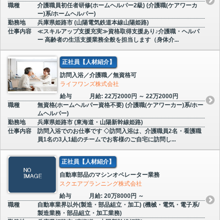
職種
介護職員初任者研修(ホームヘルパー2級) (介護職(ケアワーカ
ー)系/ホームヘルパー)
勤務地
兵庫県姫路市 (山陽電気鉄道本線山陽姫路)
仕事内容
≪スキルアップ支援充実≫資格取得支援あり♪介護職・ヘルパ
ー 高齢者の生活支援業務全般を担当します（身体介...
正社員【人材紹介】
訪問入浴／介護職／無資格可
ライフワンズ株式会社
給与
月給: 22万2000円 ～ 22万2000円
職種
無資格(ホームヘルパー資格不要) (介護職(ケアワーカー)系/ホー
ムヘルパー)
勤務地
兵庫県姫路市 (東海道・山陽新幹線姫路)
仕事内容
訪問入浴でのお仕事です ◇訪問入浴は、介護職員2名・看護職
員1名の3人1組のチームでお客様のご自宅に訪問し...
正社員【人材紹介】
自動車部品のマシンオペレーター業務
スクエアプランニング株式会社
給与
月給: 20万8000円 ～
職種
自動車業界以外(製造・部品組立・加工) (機械・電気・電子系/
製造業務・部品組立・加工業務)