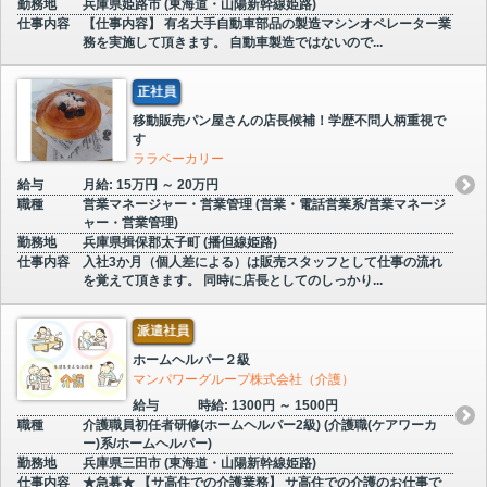
勤務地
兵庫県姫路市 (東海道・山陽新幹線姫路)
仕事内容
【仕事内容】 有名大手自動車部品の製造マシンオペレーター業
務を実施して頂きます。 自動車製造ではないので...
正社員
移動販売パン屋さんの店長候補！学歴不問人柄重視で
す
ララベーカリー
給与
月給: 15万円 ～ 20万円
職種
営業マネージャー・営業管理 (営業・電話営業系/営業マネージ
ャー・営業管理)
勤務地
兵庫県揖保郡太子町 (播但線姫路)
仕事内容
入社3か月（個人差による）は販売スタッフとして仕事の流れ
を覚えて頂きます。 同時に店長としてのしっかり...
派遣社員
ホームヘルパー２級
マンパワーグループ株式会社（介護）
給与
時給: 1300円 ～ 1500円
職種
介護職員初任者研修(ホームヘルパー2級) (介護職(ケアワーカ
ー)系/ホームヘルパー)
勤務地
兵庫県三田市 (東海道・山陽新幹線姫路)
仕事内容
★急募★ 【サ高住での介護業務】 サ高住での介護のお仕事で