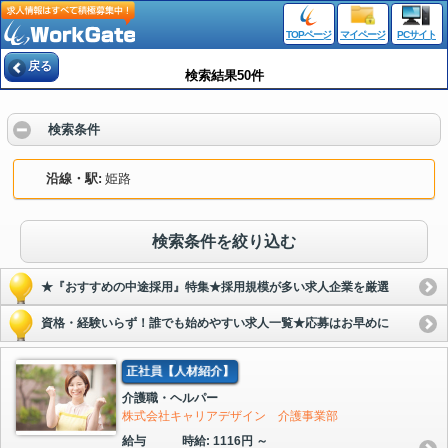
TOPページ
マイページ
PCサイト
戻る
検索結果50件
検索条件
沿線・駅
姫路
検索条件を絞り込む
★『おすすめの中途採用』特集★採用規模が多い求人企業を厳選
資格・経験いらず！誰でも始めやすい求人一覧★応募はお早めに
正社員【人材紹介】
介護職・ヘルパー
株式会社キャリアデザイン 介護事業部
給与
時給: 1116円 ～