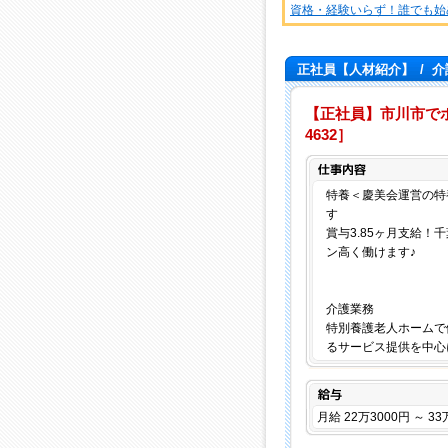
資格・経験いらず！誰でも始
正社員【人材紹介】
/
介
【正社員】市川市でホー
4632］
特養＜慶美会運営の特
す
賞与3.85ヶ月支給
ン高く働けます♪
介護業務
特別養護老人ホームで
るサービス提供を中心
給与
月給 22万3000円 ～ 33