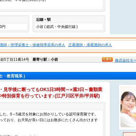
沿線・駅
00円
小岩 ( 総武・中央緩行線 )
護師・管理栄養士・保健指導員系の求人
正看護師・准看護師の求人
岩5丁目11番14号
最寄り駅：小岩
株式会社モ
士・教育職系 )
・見学後に断ってもOK1日3時間～×週3日～書類業
特別保育を行っています♪(江戸川区平井/平井駅)
仕事内容
園した、0～5歳児を対象にお預かりしている認可保育園です。
っており、お天気が良い日にはお散歩にたくさん出かけます