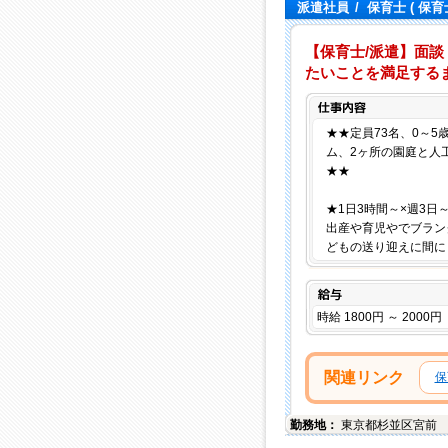
派遣社員
/
保育士
( 保育
【保育士/派遣】面談
たいことを満足するま
★★定員73名、0～
ム、2ヶ所の園庭と人
★★
★1日3時間～×週3日
出産や育児やでブラン
どもの送り迎えに間に
給与
時給 1800円 ～ 2000円
関連リンク
保
勤務地：
東京都
杉並区
宮前