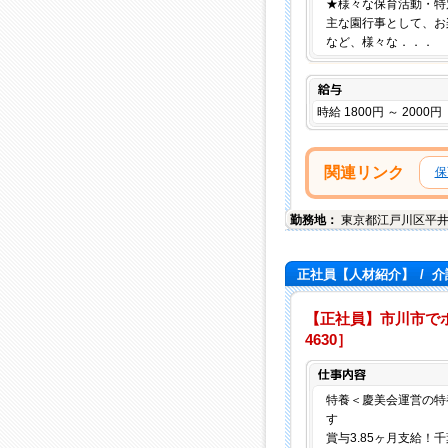
★様々な保育活動・特
主な園行事として、お
など、様々な．．．
給与
時給 1800円 ～ 2000円
関連リンク
保
勤務地：
東京都
江戸川区
平
正社員【人材紹介】
/
介
【正社員】市川市でホー
4630］
特養＜慶美会運営の特
す
賞与3.85ヶ月支給