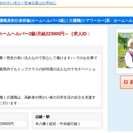
めやすい求人一覧★応募はお早めに
護職員初任者研修(ホームヘルパー2級)
( 介護職(ケアワーカー)系 - ホームヘル
ムヘルパー2級/月給223000円～［求人ID：
仕事内容
養！歴史の長い法人なので安心して働けます♪＞でのお仕事で
！千葉県内でもトップクラスの好待遇の法人なのでモチベーショ
働く介護職は、高齢者や障がい者の日常生活の自立を支援す
に行います．．．
沿線・駅
万9000円
本八幡 ( 総武・中央緩行線 )