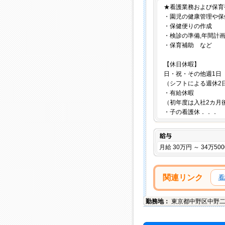
★看護業務および保育
・園児の健康管理や保
・保健便りの作成
・検診の準備,年間計
・保育補助 など
【休日休暇】
日・祝・その他週1日
（シフトによる週休2日制
・有給休暇
（初年度は入社2カ月
・子の看護休．．．
給与
月給 30万円 ～ 34万50
関連リンク
看
勤務地：
東京都
中野区
中野二