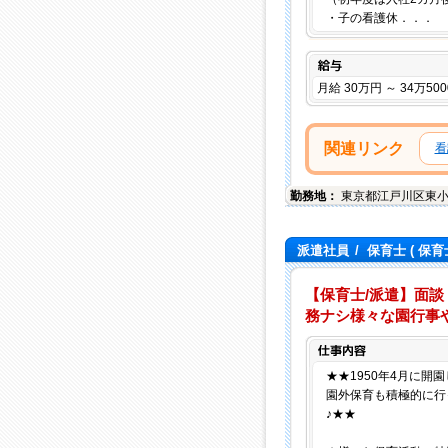
・子の看護休．．．
給与
月給 30万円 ～ 34万50
関連リンク
看
勤務地：
東京都
江戸川区
東小
派遣社員
/
保育士
( 保育
【保育士/派遣】面談
務ナシ様々な園行事や
★★1950年4月に開
園外保育も積極的に行
♪★★