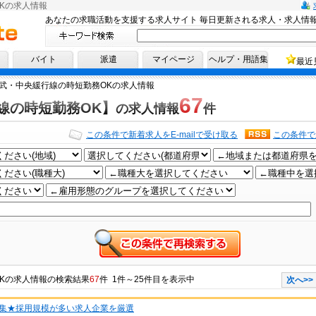
Kの求人情報
あなたの求職活動を支援する求人サイト 毎日更新される求人・求人情
へ！
バイト
派遣
マイページ
ヘルプ・用語集
最近
武・中央緩行線の時短勤務OKの求人情報
67
線の時短勤務OK】
の求人情報
件
この条件で新着求人をE-mailで受け取る
この条件で
K
の
求人情報
の検索結果
67
件 1件～25件目を表示中
次へ>>
集★採用規模が多い求人企業を厳選