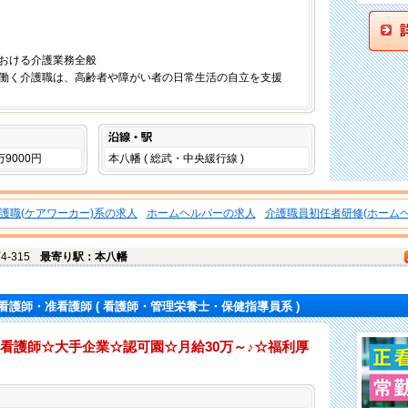
おける介護業務全般
働く介護職は、高齢者や障がい者の日常生活の自立を支援
沿線・駅
万9000円
本八幡 ( 総武・中央緩行線 )
護職(ケアワーカー)系の求人
ホームヘルパーの求人
介護職員初任者研修(ホームヘ
-315
最寄り駅：本八幡
看護師・准看護師
( 看護師・管理栄養士・保健指導員系 )
看護師☆大手企業☆認可園☆月給30万～♪☆福利厚
仕事内容