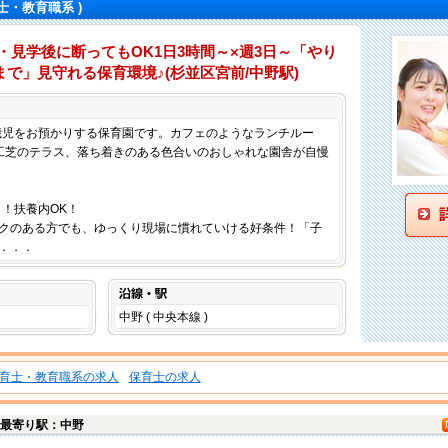
士・教育職系 )
・見学後に断ってもOK1日3時間～×週3日～「やり
で」見守れる保育環境♪(杉並区宮前/中野駅)
仕事内容
5歳児をお預かりする保育園です。カフェのようなランチルー
工芝のテラス、落ち着きのある色合いのおしゃれな園舎が自慢
～！扶養内OK！
クのある方でも、ゆっくり現場に慣れていける好条件！「子
．．．
沿線・駅
中野 ( 中央本線 )
育士・教育職系の求人
保育士の求人
最寄り駅：中野