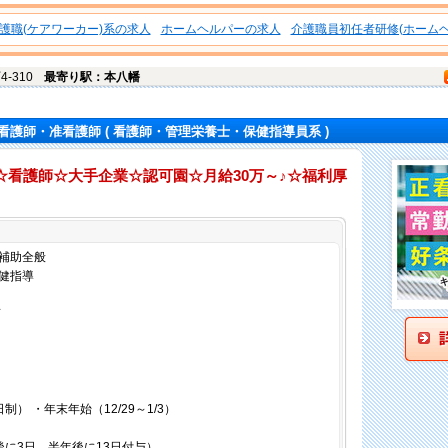
護職(ケアワーカー)系の求人
ホームヘルパーの求人
介護職員初任者研修(ホームヘ
-310
最寄り駅：本八幡
看護師・准看護師
( 看護師・管理栄養士・保健指導員系 )
☆看護師☆大手企業☆認可園☆月給30万～♪☆福利厚
仕事内容
補助全般
健指導
画
） ・年末年始（12/29～1/3）
後に3日、半年後に13日付与）