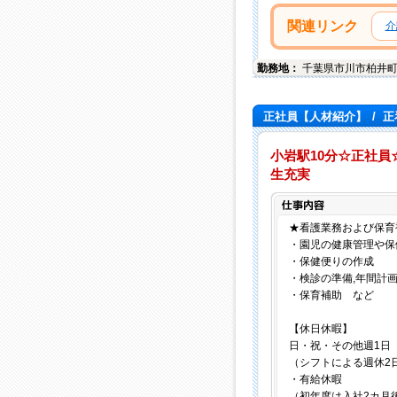
関連リンク
介
勤務地：
千葉県
市川市
柏井町4
正社員【人材紹介】
/
正
小岩駅10分☆正社員
生充実
★看護業務および保育
・園児の健康管理や保
・保健便りの作成
・検診の準備,年間計
・保育補助 など
【休日休暇】
日・祝・その他週1日
（シフトによる週休2日制
・有給休暇
（初年度は入社2カ月