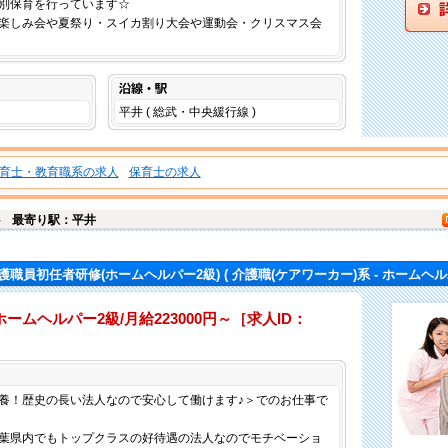
別保育を行っています☆
楽しみ会や夏祭り・スイカ割り大会や運動会・クリスマス会
沿線・駅
平井 ( 総武・中央緩行線 )
育士・教育職系の求人
保育士の求人
井
最寄り駅：平井
護職員初任者研修(ホームヘルパー2級)
( 介護職(ケアワーカー)系 - ホームヘル
ムヘルパー2級/月給223000円～［求人ID：
仕事内容
養！歴史の長い法人なので安心して働けます♪＞でのお仕事で
！千葉県内でもトップクラスの好待遇の法人なのでモチベーショ