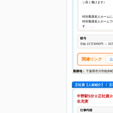
ン高く働けます♪
特別養護老人ホームに
特別養護老人ホームで
す．．．
給与
月給 22万3000円 ～ 33
関連リンク
介
勤務地：
千葉県
市川市
柏井町4
正社員【人材紹介】
/
正
中野駅5分☆正社員☆
生充実