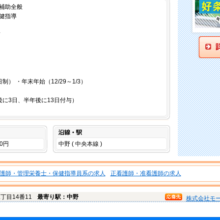
補助全般
健指導
画
） ・年末年始（12/29～1/3）
後に3日、半年後に13日付与）
沿線・駅
00円
中野 ( 中央本線 )
護師・管理栄養士・保健指導員系の求人
正看護師・准看護師の求人
丁目14番11
最寄り駅：中野
株式会社モ