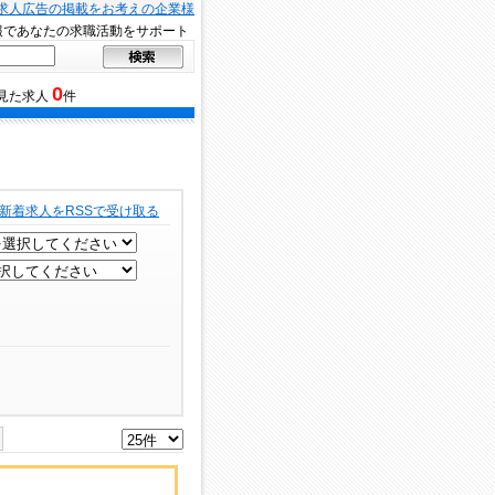
求人広告の掲載をお考えの企業様
報であなたの求職活動をサポート
0
見た求人
件
新着求人をRSSで受け取る