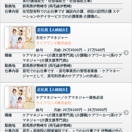
系/介護福祉士・社会福祉士・社会福祉主事)
勤務地
群馬県伊勢崎市 (両毛線伊勢崎)
仕事内容
住宅型有料でのお仕事です 施設内介護、併設の訪問介護 ステ
ーションやデイサービスでの介護業務 介護職の...
正社員【人材紹介】
主任ケアマネジャー
ライフワンズ株式会社
給与
月給: 26万4500円 ～ 27万540円
職種
ケアマネジャー(介護支援専門員) (介護職(ケアワーカー)系/ケア
マネジャー(介護支援専門員))
勤務地
群馬県伊勢崎市 (両毛線伊勢崎)
仕事内容
居宅でのお仕事です ・居宅事業所の管理者業務 ・ケアマネー
ジャーとして、居宅利用者のケアプランの作成に...
正社員【人材紹介】
ケアマネジャー／ケアマネジャー資格必須
ライフワンズ株式会社
給与
月給: 20万6100円 ～ 26万5000円
職種
ケアマネジャー(介護支援専門員) (介護職(ケアワーカー)系/ケア
マネジャー(介護支援専門員))
勤務地
群馬県伊勢崎市 (両毛線伊勢崎)
仕事内容
居宅＜原病院の関連施設です。＞でのお仕事です 伊勢崎の中心