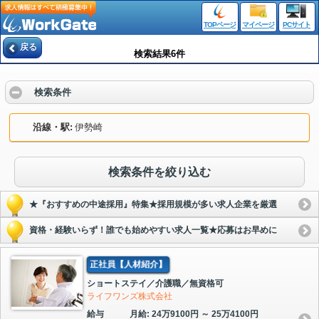
TOPページ
マイページ
PCサイト
戻る
検索結果6件
検索条件
沿線・駅
伊勢崎
検索条件を絞り込む
★『おすすめの中途採用』特集★採用規模が多い求人企業を厳選
資格・経験いらず！誰でも始めやすい求人一覧★応募はお早めに
正社員【人材紹介】
ショートステイ／介護職／無資格可
ライフワンズ株式会社
給与
月給: 24万9100円 ～ 25万4100円