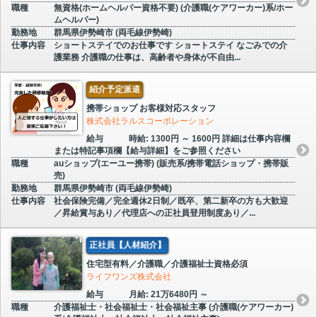
職種
無資格(ホームヘルパー資格不要) (介護職(ケアワーカー)系/ホー
ムヘルパー)
勤務地
群馬県伊勢崎市 (両毛線伊勢崎)
仕事内容
ショートステイでのお仕事です ショートステイ なごみでの介
護業務 介護職の仕事は、高齢者や身体が不自由...
紹介予定派遣
携帯ショップ お客様対応スタッフ
株式会社ラルスコーポレーション
給与
時給: 1300円 ～ 1600円 詳細は仕事内容欄
または特記事項欄【給与詳細】をご参照ください
職種
auショップ(エーユー携帯) (販売系/携帯電話ショップ・携帯販
売)
勤務地
群馬県伊勢崎市 (両毛線伊勢崎)
仕事内容
社会保険完備／完全週休2日制／既卒、第二新卒の方も大歓迎
／昇給賞与あり／代理店への正社員登用制度あり／...
正社員【人材紹介】
住宅型有料／介護職／介護福祉士資格必須
ライフワンズ株式会社
給与
月給: 21万6480円 ～
職種
介護福祉士・社会福祉士・社会福祉主事 (介護職(ケアワーカー)