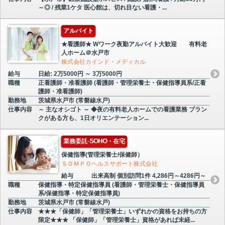
～◎ / 残業1ケタ 医心館は、切れ目ない看護・...
アルバイト
★看護師★ Wワーク夜勤アルバイト大歓迎 有料老
人ホーム＠水戸市
株式会社カインド・メディカル
給与
日給: 2万5000円 ～ 3万5000円
職種
正看護師・准看護師 (看護師・管理栄養士・保健指導員系/正看
護師・准看護師)
勤務地
茨城県水戸市 (常磐線水戸)
仕事内容
～ 主なオシゴト ～ ◆夜の有料老人ホームでの看護業務 ブラン
クがある方も、1日オリエンテーション...
業務委託-SOHO・在宅
保健指導(管理栄養士/保健師）
ＳＯＭＰＯヘルスサポート株式会社
給与
出来高制 個別訪問1件 4,286円～4286円～
職種
保健指導・特定保健指導員 (看護師・管理栄養士・保健指導員
系/保健指導・特定保健指導員)
勤務地
茨城県水戸市 (常磐線水戸)
仕事内容
★★★「保健師」「管理栄養士」いずれかの資格をお持ちの方
限定★★★ 「保健師」「管理栄養士」資格があれば未経...