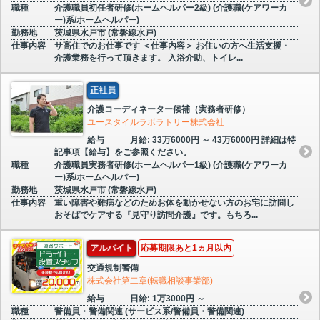
職種
介護職員初任者研修(ホームヘルパー2級) (介護職(ケアワーカ
ー)系/ホームヘルパー)
勤務地
茨城県水戸市 (常磐線水戸)
仕事内容
サ高住でのお仕事です ＜仕事内容＞ お住いの方へ生活支援・
介護業務を行って頂きます。 入浴介助、トイレ...
正社員
介護コーディネーター候補（実務者研修）
ユースタイルラボラトリー株式会社
給与
月給: 33万6000円 ～ 43万6000円 詳細は特
記事項【給与】をご参照ください。
職種
介護職員実務者研修(ホームヘルパー1級) (介護職(ケアワーカ
ー)系/ホームヘルパー)
勤務地
茨城県水戸市 (常磐線水戸)
仕事内容
重い障害や難病などのためお体を動かせない方のお宅に訪問し
おそばでケアする『見守り訪問介護』です。もちろ...
アルバイト
応募期限あと1ヵ月以内
交通規制警備
株式会社第二章(転職相談事業部)
給与
日給: 1万3000円 ～
職種
警備員・警備関連 (サービス系/警備員・警備関連)