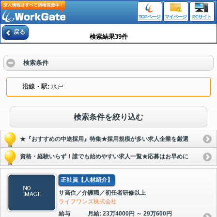
TOPページ
マイページ
PCサイト
戻る
検索結果39件
検索条件
沿線・駅
水戸
検索条件を絞り込む
★『おすすめの中途採用』特集★採用規模が多い求人企業を厳選
資格・経験いらず！誰でも始めやすい求人一覧★応募はお早めに
正社員【人材紹介】
サ高住／介護職／初任者研修以上
ライフワンズ株式会社
給与
月給: 23万4000円 ～ 29万600円