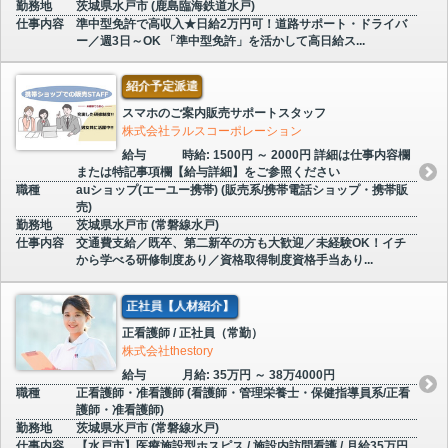
勤務地
茨城県水戸市 (鹿島臨海鉄道水戸)
仕事内容
準中型免許で高収入★日給2万円可！道路サポート・ドライバ
ー／週3日～OK 「準中型免許」を活かして高日給ス...
紹介予定派遣
スマホのご案内販売サポートスタッフ
株式会社ラルスコーポレーション
給与
時給: 1500円 ～ 2000円 詳細は仕事内容欄
または特記事項欄【給与詳細】をご参照ください
職種
auショップ(エーユー携帯) (販売系/携帯電話ショップ・携帯販
売)
勤務地
茨城県水戸市 (常磐線水戸)
仕事内容
交通費支給／既卒、第二新卒の方も大歓迎／未経験OK！イチ
から学べる研修制度あり／資格取得制度資格手当あり...
正社員【人材紹介】
正看護師 / 正社員（常勤）
株式会社thestory
給与
月給: 35万円 ～ 38万4000円
職種
正看護師・准看護師 (看護師・管理栄養士・保健指導員系/正看
護師・准看護師)
勤務地
茨城県水戸市 (常磐線水戸)
仕事内容
【水戸市】医療施設型ホスピス / 施設内訪問看護 / 月給35万円