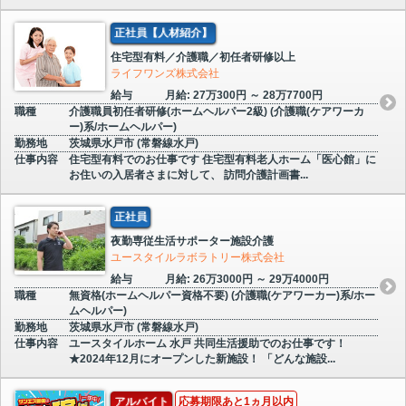
正社員【人材紹介】
住宅型有料／介護職／初任者研修以上
ライフワンズ株式会社
給与
月給: 27万300円 ～ 28万7700円
職種
介護職員初任者研修(ホームヘルパー2級) (介護職(ケアワーカ
ー)系/ホームヘルパー)
勤務地
茨城県水戸市 (常磐線水戸)
仕事内容
住宅型有料でのお仕事です 住宅型有料老人ホーム「医心館」に
お住いの入居者さまに対して、 訪問介護計画書...
正社員
夜勤専従生活サポーター施設介護
ユースタイルラボラトリー株式会社
給与
月給: 26万3000円 ～ 29万4000円
職種
無資格(ホームヘルパー資格不要) (介護職(ケアワーカー)系/ホー
ムヘルパー)
勤務地
茨城県水戸市 (常磐線水戸)
仕事内容
ユースタイルホーム 水戸 共同生活援助でのお仕事です！
★2024年12月にオープンした新施設！ 「どんな施設...
アルバイト
応募期限あと1ヵ月以内