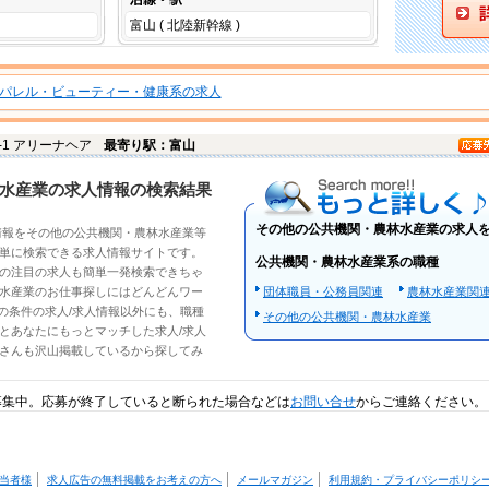
富山 ( 北陸新幹線 )
パレル・ビューティー・健康系の求人
0-1 アリーナヘア
最寄り駅：富山
もっと詳しく
水産業の求人情報の検索結果
その他の公共機関・農林水産業の求人
情報
を
その他の公共機関・農林水産業
等
単に検索できる求人情報サイトです。
公共機関・農林水産業系の職種
の注目の
求人
も簡単一発検索できちゃ
水産業のお仕事探しにはどんどんワー
団体職員・公務員関連
農林水産業関
の条件の
求人/求人情報
以外にも、職種
その他の公共機関・農林水産業
とあなたにもっとマッチした求人/求人
さんも沢山掲載しているから探してみ
募集中。応募が終了していると断られた場合などは
お問い合せ
からご連絡ください。
当者様
求人広告の無料掲載をお考えの方へ
メールマガジン
利用規約・プライバシーポリシ