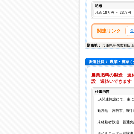
給与
月給 18万円 ～ 23万円
関連リンク
公
勤務地：
兵庫県
朝来市
和田山
派遣社員
/
農業・農家
(
農業肥料の製造 週休
設 週払いできます
JA関連施設にて、主
勤務地 宮若市、鞍手
未経験者歓迎 普通免
ホイルローダー経験者