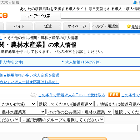
業の求人情報
あなたの求職活動を支援する求人サイト 毎日更新される求人・求人情
へ！
バイト
派遣
マイページ
ヘルプ・用語集
最近
系
>
その他の公共機関・農林水産業の求人情報
関・農林水産業】
の求人情報
、現在募集を停止しております。下記の検索もお試しください。
情報 (2件)
求人情報 (156299件)
集★採用規模が多い求人企業を厳選
めやすい求人一覧★応募はお早めに
この条件で新着求人をE-mailで受け取る
この条件で