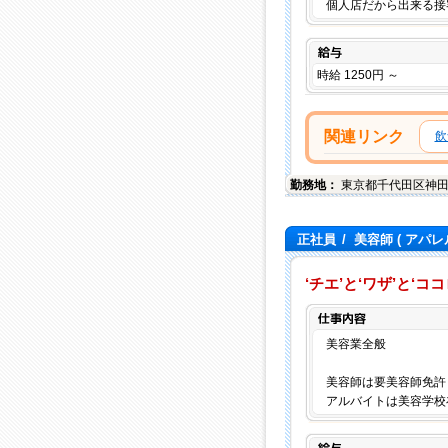
個人店だから出来る接
給与
時給 1250円 ～
関連リンク
飲
勤務地：
東京都
千代田区
神田
正社員
/
美容師
( アパレ
‘チエ’と‘ワザ’と‘
美容業全般
美容師は要美容師免許
アルバイトは美容学校
給与