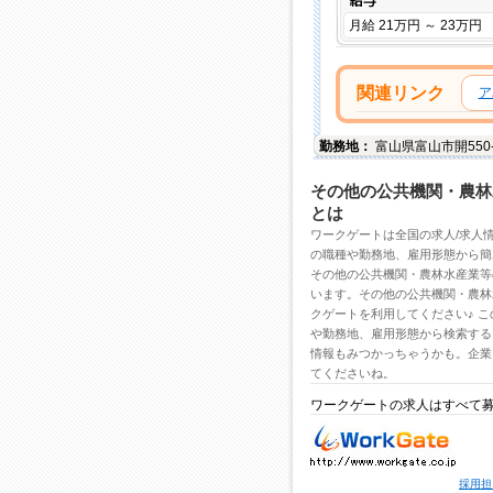
月給 21万円 ～ 23万円
関連リンク
ア
勤務地：
富山県
富山市
開55
その他の公共機関・農林
とは
ワークゲートは全国の
求人/求人
の職種や勤務地、雇用形態から簡
その他の公共機関・農林水産業
等
います。その他の公共機関・農林
クゲートを利用してください♪ こ
や勤務地、雇用形態から検索する
情報もみつかっちゃうかも。企業
てくださいね。
ワークゲートの求人はすべて
求人・求人情報ならワー
クゲートへ！
採用担