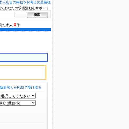
求人広告の掲載をお考えの企業様
報であなたの求職活動をサポート
0
見た求人
件
新着求人をRSSで受け取る