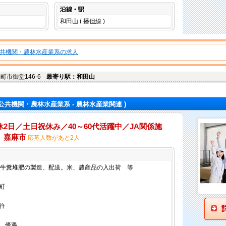
沿線・駅
和田山 ( 播但線 )
共機関・農林水産業系の求人
町市御堂146-6
最寄り駅：和田山
 公共機関・農林水産業系 - 農林水産業関連 )
2日／土日祝休み／40～60代活躍中／JA関係施
 嘉麻市
応募人数があと2人
仕事内容
に牛糞堆肥の製造、配送。米、農産品の入出荷 等
町
許
、優遇