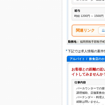
給与
時給 1200円 ～ 1500円
関連リンク
公
勤務地：
福岡県
鞍手郡鞍手
下記では求人情報の案件
アルバイト
/
飲食店のホ
お客様との距離の近
イトしてみませんか
バーカウンターでの接
調理補助、店舗業務全
バーテンダー・料理人
経験は問いません。