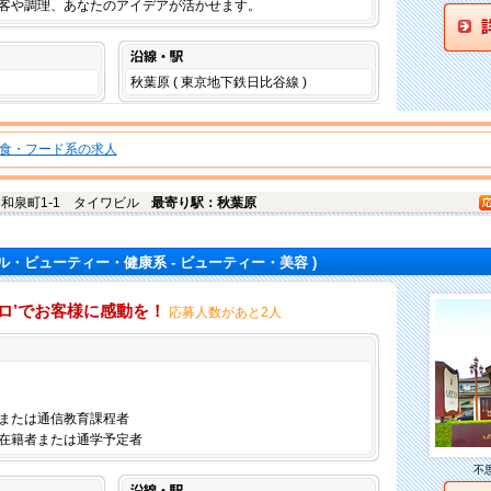
客や調理、あなたのアイデアが活かせます。
沿線・駅
秋葉原 ( 東京地下鉄日比谷線 )
食・フード系の求人
和泉町1-1 タイワビル
最寄り駅：秋葉原
ル・ビューティー・健康系 - ビューティー・美容 )
ココロ’でお客様に感動を！
応募人数があと2人
仕事内容
または通信教育課程者
在籍者または通学予定者
不
沿線・駅