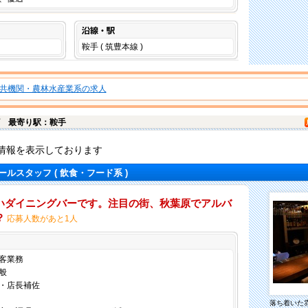
沿線・駅
鞍手 ( 筑豊本線 )
共機関・農林水産業系の求人
町
最寄り駅：鞍手
情報を表示しております
ールスタッフ
( 飲食・フード系 )
いダイニングバーです。注目の街、秋葉原でアルバ
？
応募人数があと1人
仕事内容
客業務
般
・店長補佐
落ち着いた