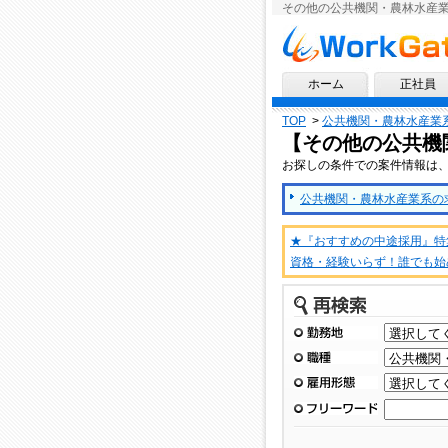
その他の公共機関・農林水産
求人情報ならワークゲート
ホーム
正社員
TOP
>
公共機関・農林水産業
【その他の公共機
お探しの条件での案件情報は
公共機関・農林水産業系の求人
★『おすすめの中途採用』特
資格・経験いらず！誰でも始
再検索
勤務地
職種
雇用形態
フリーワード