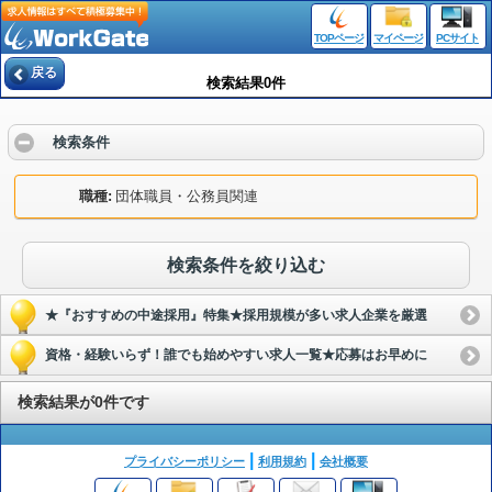
TOPページ
マイページ
PCサイト
戻る
検索結果0件
検索条件
職種
団体職員・公務員関連
検索条件を絞り込む
★『おすすめの中途採用』特集★採用規模が多い求人企業を厳選
資格・経験いらず！誰でも始めやすい求人一覧★応募はお早めに
検索結果が0件です
プライバシーポリシー
利用規約
会社概要