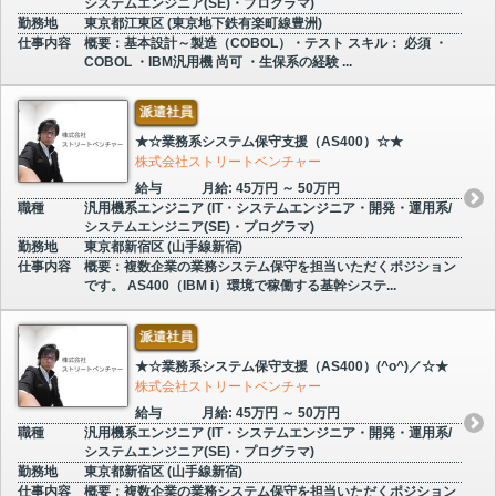
システムエンジニア(SE)・プログラマ)
勤務地
東京都江東区 (東京地下鉄有楽町線豊洲)
仕事内容
概要：基本設計～製造（COBOL）・テスト スキル： 必須 ・
COBOL ・IBM汎用機 尚可 ・生保系の経験 ...
派遣社員
★☆業務系システム保守支援（AS400）☆★
株式会社ストリートベンチャー
給与
月給: 45万円 ～ 50万円
職種
汎用機系エンジニア (IT・システムエンジニア・開発・運用系/
システムエンジニア(SE)・プログラマ)
勤務地
東京都新宿区 (山手線新宿)
仕事内容
概要：複数企業の業務システム保守を担当いただくポジション
です。 AS400（IBM i）環境で稼働する基幹システ...
派遣社員
★☆業務系システム保守支援（AS400）(^o^)／☆★
株式会社ストリートベンチャー
給与
月給: 45万円 ～ 50万円
職種
汎用機系エンジニア (IT・システムエンジニア・開発・運用系/
システムエンジニア(SE)・プログラマ)
勤務地
東京都新宿区 (山手線新宿)
仕事内容
概要：複数企業の業務システム保守を担当いただくポジション