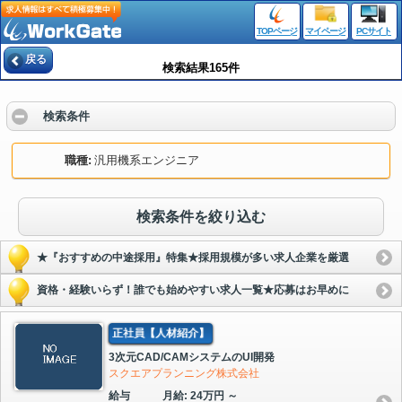
TOPページ
マイページ
PCサイト
戻る
検索結果165件
検索条件
職種
汎用機系エンジニア
検索条件を絞り込む
★『おすすめの中途採用』特集★採用規模が多い求人企業を厳選
資格・経験いらず！誰でも始めやすい求人一覧★応募はお早めに
正社員【人材紹介】
3次元CAD/CAMシステムのUI開発
スクエアプランニング株式会社
給与
月給: 24万円 ～