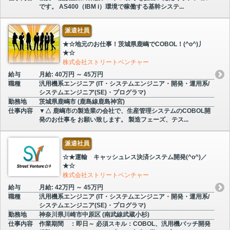
です。 AS400（IBM i）環境で稼働する基幹システ...
派遣社員
★☆地元のお仕事！茨城県鹿嶋でCOBOL！(^o^)丿
★☆
株式会社ストリートベンチャー
給与
月給: 40万円 ～ 45万円
職種
汎用機系エンジニア (IT・システムエンジニア・開発・運用系/
システムエンジニア(SE)・プログラマ)
勤務地
茨城県鹿嶋市 (鹿島線鹿島神宮)
仕事内容
▼△ 鹿嶋市の製造業の会社で、生産管理システムのCOBOL開
発のお仕事を お願い致します。 製造フェーズ、テス...
派遣社員
☆★運輸 キャッシュレス決済システム開発(^o^)／
★☆
株式会社ストリートベンチャー
給与
月給: 42万円 ～ 45万円
職種
汎用機系エンジニア (IT・システムエンジニア・開発・運用系/
システムエンジニア(SE)・プログラマ)
勤務地
神奈川県川崎市中原区 (南武線武蔵小杉)
仕事内容
作業期間 ：即日～ 必須スキル：COBOL、汎用機バッチ開発