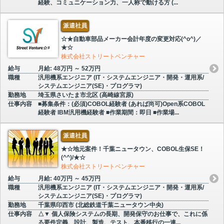
経験、コミュニケーション力、一人称で動ける方 (...
派遣社員
☆★自動車部品メーカー会計年度の変更対応(^o^)／
★☆
株式会社ストリートベンチャー
給与
月給: 48万円 ～ 52万円
職種
汎用機系エンジニア (IT・システムエンジニア・開発・運用系/
システムエンジニア(SE)・プログラマ)
勤務地
埼玉県さいたま市北区 (高崎線宮原)
仕事内容
■募集条件：(必須)COBOL経験者 (あれば尚可)Open系COBOL
経験者 IBM汎用機経験者 ■作業期間：即日 ■作業場...
派遣社員
★☆地元案件！千葉ニュータウン、COBOL生保SE！
(^^)/★☆
株式会社ストリートベンチャー
給与
月給: 40万円 ～ 45万円
職種
汎用機系エンジニア (IT・システムエンジニア・開発・運用系/
システムエンジニア(SE)・プログラマ)
勤務地
千葉県印西市 (北総鉄道千葉ニュータウン中央)
仕事内容
△▼ 個人保険システムの長期、開発保守のお仕事で、これに係
る要件定義、設計、製造、テスト、本番移行の一連...