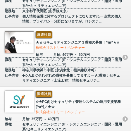
職種
セキュリティエンジニア (IT・システムエンジニア・開発・運用
系/セキュリティエンジニア)
勤務地
東京都千代田区 (山手線東京)
仕事内容
個人情報保護に関するプロジェクトになりますねー 企業の個人
情報、プライバシー分野になりますが、ITシステ...
派遣社員
★☆セキュリティエンジニア３職種の募集！^m^★☆
株式会社ストリートベンチャー
給与
月給: 40万円 ～ 50万円
職種
セキュリティエンジニア (IT・システムエンジニア・開発・運用
系/セキュリティエンジニア)
勤務地
神奈川県横浜市中区 (京浜東北・根岸線桜木町)
仕事内容
◆◇ A,B,Cそれぞれの職種を募集してますよー A:職種：セキュ
リティエンジニア（上流工程） 情報セキュリテ...
派遣社員
☆★PC向けセキュリティ管理システムの運用支援業務
(^o^)／★☆
株式会社ストリートベンチャー
給与
月給: 35万円 ～ 40万円
職種
セキュリティエンジニア (IT・システムエンジニア・開発・運用
系/セキュリティエンジニア)