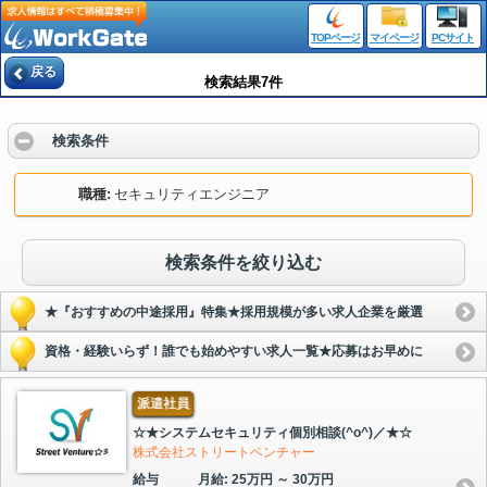
TOPページ
マイページ
PCサイト
戻る
検索結果7件
検索条件
職種
セキュリティエンジニア
検索条件を絞り込む
★『おすすめの中途採用』特集★採用規模が多い求人企業を厳選
資格・経験いらず！誰でも始めやすい求人一覧★応募はお早めに
派遣社員
☆★システムセキュリティ個別相談(^o^)／★☆
株式会社ストリートベンチャー
給与
月給: 25万円 ～ 30万円