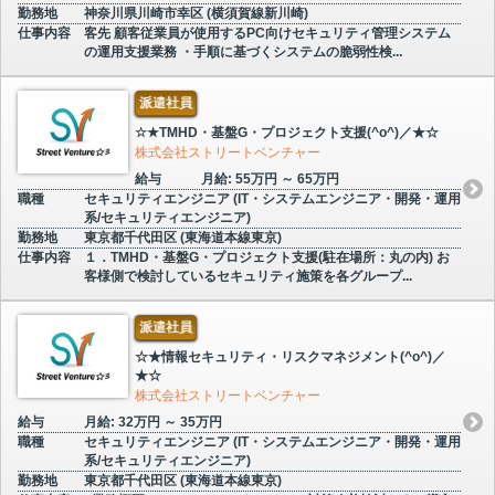
勤務地
神奈川県川崎市幸区 (横須賀線新川崎)
仕事内容
客先 顧客従業員が使用するPC向けセキュリティ管理システム
の運用支援業務 ・手順に基づくシステムの脆弱性検...
派遣社員
☆★TMHD・基盤G・プロジェクト支援(^o^)／★☆
株式会社ストリートベンチャー
給与
月給: 55万円 ～ 65万円
職種
セキュリティエンジニア (IT・システムエンジニア・開発・運用
系/セキュリティエンジニア)
勤務地
東京都千代田区 (東海道本線東京)
仕事内容
１．TMHD・基盤G・プロジェクト支援(駐在場所：丸の内) お
客様側で検討しているセキュリティ施策を各グループ...
派遣社員
☆★情報セキュリティ・リスクマネジメント(^o^)／
★☆
株式会社ストリートベンチャー
給与
月給: 32万円 ～ 35万円
職種
セキュリティエンジニア (IT・システムエンジニア・開発・運用
系/セキュリティエンジニア)
勤務地
東京都千代田区 (東海道本線東京)