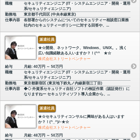
職種
セキュリティエンジニア (IT・システムエンジニア・開発・運用
系/セキュリティエンジニア)
勤務地
東京都千代田区 (中央本線東京)
仕事内容
各部署からのシステムについてのセキュリティー相談窓口業務
社内のセキュリティーポリシーに対する回答や、...
派遣社員
★☆開発、ネットワーク、Windows、UNIX。。浅く
広い知識経験ある人いますか？！(^^ゞ★☆
株式会社ストリートベンチャー
給与
月給: 40万円 ～ 50万円
職種
セキュリティエンジニア (IT・システムエンジニア・開発・運用
系/セキュリティエンジニア)
勤務地
東京都新宿区 (東京地下鉄丸ノ内線新宿三丁目)
仕事内容
◆◇ 外資系セキュリティ自社ソフトの検証作業（認証発行）に
なりますねー セキュリティソフト導入企業から、...
派遣社員
★☆セキュリティコンサルに興味がある人はいます
か？！(^_^)/~★☆
株式会社ストリートベンチャー
給与
月給: 48万円 ～ 50万円