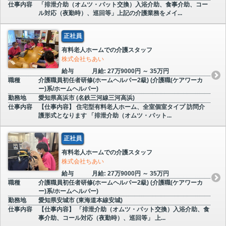
仕事内容
「排泄介助（オムツ・パット交換）入浴介助、食事介助、コー
ル対応（夜勤時）、巡回等」上記の介護業務をメイ...
正社員
有料老人ホームでの介護スタッフ
株式会社ちあい
給与
月給: 27万9000円 ～ 35万円
職種
介護職員初任者研修(ホームヘルパー2級) (介護職(ケアワーカ
ー)系/ホームヘルパー)
勤務地
愛知県高浜市 (名鉄三河線三河高浜)
仕事内容
【仕事内容】 住宅型有料老人ホーム、全室個室タイプ 訪問介
護形式となります 「排泄介助（オムツ・パット...
正社員
有料老人ホームでの介護スタッフ
株式会社ちあい
給与
月給: 27万9000円 ～ 35万円
職種
介護職員初任者研修(ホームヘルパー2級) (介護職(ケアワーカ
ー)系/ホームヘルパー)
勤務地
愛知県安城市 (東海道本線安城)
仕事内容
【仕事内容】 「排泄介助（オムツ・パット交換）入浴介助、食
事介助、コール対応（夜勤時）、巡回等」 上...