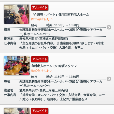
アルバイト
『介護職・パート』住宅型有料老人ホーム
株式会社ちあい
給与
時給: 1150円 ～ 1350円
職種
介護職員初任者研修(ホームヘルパー2級) (介護職(ケアワーカ
ー)系/ホームヘルパー)
勤務地
愛知県刈谷市 (東海道本線野田新町)
仕事内容
『主な介護のお仕事内容』 介護業務をお願い致します♪ ■排泄
介助（オムツ・パット交換）入浴介助、食事...
アルバイト
有料老人ホームでの介護スタッフ
株式会社ちあい
給与
時給: 1150円 ～ 1350円
職種
介護職員初任者研修(ホームヘルパー2級) (介護職(ケアワーカ
ー)系/ホームヘルパー)
勤務地
愛知県高浜市 (名鉄三河線三河高浜)
仕事内容
「排泄介助（オムツ・パット交換）入浴介助、食事介助、コー
ル対応（夜勤時）、巡回等」 上記の介護業務をメ...
アルバイト