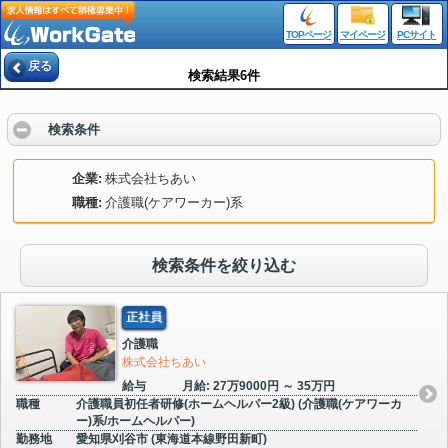
TOPページ
マイページ
PCサイト
戻る
検索結果6件
検索条件
企業
株式会社ちあい
職種
介護職(ケアワーカー)系
検索条件を絞り込む
正社員
介護職
株式会社ちあい
給与
月給: 27万9000円 ～ 35万円
職種
介護職員初任者研修(ホームヘルパー2級) (介護職(ケアワーカ
ー)系/ホームヘルパー)
勤務地
愛知県刈谷市 (東海道本線野田新町)