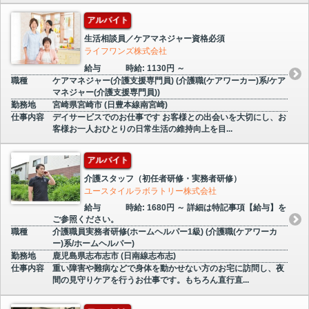
アルバイト
生活相談員／ケアマネジャー資格必須
ライフワンズ株式会社
給与
時給: 1130円 ～
職種
ケアマネジャー(介護支援専門員) (介護職(ケアワーカー)系/ケア
マネジャー(介護支援専門員))
勤務地
宮崎県宮崎市 (日豊本線南宮崎)
仕事内容
デイサービスでのお仕事です お客様との出会いを大切にし、お
客様お一人おひとりの日常生活の維持向上を目...
アルバイト
介護スタッフ（初任者研修・実務者研修）
ユースタイルラボラトリー株式会社
給与
時給: 1680円 ～ 詳細は特記事項【給与】を
ご参照ください。
職種
介護職員実務者研修(ホームヘルパー1級) (介護職(ケアワーカ
ー)系/ホームヘルパー)
勤務地
鹿児島県志布志市 (日南線志布志)
仕事内容
重い障害や難病などで身体を動かせない方のお宅に訪問し、夜
間の見守りケアを行うお仕事です。もちろん直行直...