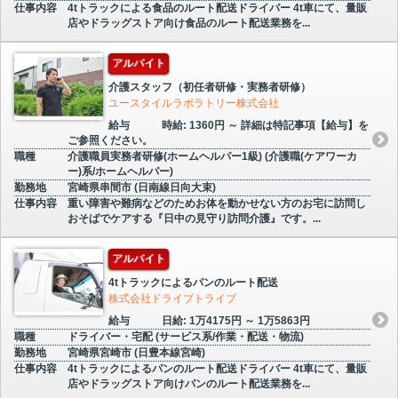
仕事内容
4tトラックによる食品のルート配送ドライバー 4t車にて、量販
店やドラッグストア向け食品のルート配送業務を...
アルバイト
介護スタッフ（初任者研修・実務者研修）
ユースタイルラボラトリー株式会社
給与
時給: 1360円 ～ 詳細は特記事項【給与】を
ご参照ください。
職種
介護職員実務者研修(ホームヘルパー1級) (介護職(ケアワーカ
ー)系/ホームヘルパー)
勤務地
宮崎県串間市 (日南線日向大束)
仕事内容
重い障害や難病などのためお体を動かせない方のお宅に訪問し
おそばでケアする『日中の見守り訪問介護』です。...
アルバイト
4tトラックによるパンのルート配送
株式会社ドライブトライブ
給与
日給: 1万4175円 ～ 1万5863円
職種
ドライバー・宅配 (サービス系/作業・配送・物流)
勤務地
宮崎県宮崎市 (日豊本線宮崎)
仕事内容
4tトラックによるパンのルート配送ドライバー 4t車にて、量販
店やドラッグストア向けパンのルート配送業務を...