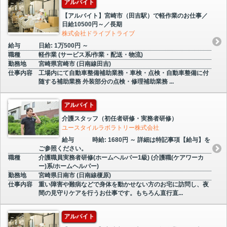
アルバイト
【アルバイト】宮崎市（田吉駅）で軽作業のお仕事／
日給10500円～／長期
株式会社ドライブトライブ
給与
日給: 1万500円 ～
職種
軽作業 (サービス系/作業・配送・物流)
勤務地
宮崎県宮崎市 (日南線田吉)
仕事内容
工場内にて自動車整備補助業務・車検・点検・自動車整備に付
随する補助業務 外装部分の点検・修理補助業務 ...
アルバイト
介護スタッフ（初任者研修・実務者研修）
ユースタイルラボラトリー株式会社
給与
時給: 1680円 ～ 詳細は特記事項【給与】を
ご参照ください。
職種
介護職員実務者研修(ホームヘルパー1級) (介護職(ケアワーカ
ー)系/ホームヘルパー)
勤務地
宮崎県日南市 (日南線榎原)
仕事内容
重い障害や難病などで身体を動かせない方のお宅に訪問し、夜
間の見守りケアを行うお仕事です。もちろん直行直...
アルバイト