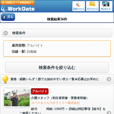
TOPページ
マイページ
PCサイト
戻る
検索結果36件
検索条件
雇用形態
アルバイト
沿線・駅
日南線
検索条件を絞り込む
資格・経験いらず！誰でも始めやすい求人一覧★応募はお早めに
アルバイト
介護スタッフ（初任者研修・実務者研修）
ユースタイルラボラトリー株式会社
給与
時給: 1360円 ～ 詳細は特記事項【給与】を
ご参照ください。