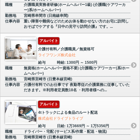
職種
介護職員実務者研修(ホームヘルパー1級) (介護職(ケアワーカ
ー)系/ホームヘルパー)
勤務地
宮崎県串間市 (日南線串間)
仕事内容
重い障害や難病などのためお体を動かせない方のお宅に訪問し
おそばでケアする『日中の見守り訪問介護』です。...
アルバイト
介護付有料／介護職員／無資格可
ライフワンズ株式会社
給与
時給: 1300円 ～ 1500円
職種
無資格(ホームヘルパー資格不要) (介護職(ケアワーカー)系/ホー
ムヘルパー)
勤務地
宮崎県宮崎市 (日豊本線宮崎)
仕事内容
介護付有料でのお仕事です 夜勤専従の介護業務に従事していた
だきます。※利用者定員数18名 ・利用者様への...
アルバイト
4tトラックによる食品のルート配送
株式会社ドライブトライブ
給与
日給: 1万3669円 ～ 1万5356円
職種
ドライバー・宅配 (サービス系/作業・配送・物流)
勤務地
宮崎県宮崎市 (日豊本線宮崎)