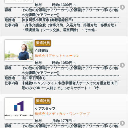
給与
時給: 1300円 ～
職種
その他の介護職(ケアワーカー) (介護職(ケアワーカー)系/その他
の介護職(ケアワーカー))
勤務地
神奈川県小田原市 (御殿場線松田)
仕事内容
・身体介護全般（食事介助、入浴介助、排泄介助、移動介助）
・環境整備（シーツ交換、居室掃除） ・その他...
派遣社員
介護施設
株式会社アセットヒューマン
給与
時給: 1050円 ～
職種
その他の介護職(ケアワーカー) (介護職(ケアワーカー)系/その他
の介護職(ケアワーカー))
勤務地
山口県下関市 ()
仕事内容
未経験OK＆フルタイム/特別養護老人ホームでの介護全般 ★日
勤のみでOK!!一人前までしっかりサポート！ 「特...
派遣社員
ケアスタッフ
株式会社メディカル・ワン・アップ
給与
月給: 17万円 ～
職種
その他の介護職(ケアワーカー) (介護職(ケアワーカー)系/その他