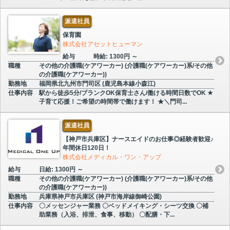
派遣社員
保育園
株式会社アセットヒューマン
給与
時給: 1300円 ～
職種
その他の介護職(ケアワーカー) (介護職(ケアワーカー)系/その他
の介護職(ケアワーカー))
勤務地
福岡県北九州市門司区 (鹿児島本線小森江)
仕事内容
駅から徒歩5分/ブランクOK保育士さん/働ける時間日数でOK ★
子育て応援！ご希望の時間帯で働けます！ ★＼門司...
派遣社員
【神戸市兵庫区】ナースエイドのお仕事◎経験者歓迎♪
年間休日120日！
株式会社メディカル・ワン・アップ
給与
日給: 1300円 ～
職種
その他の介護職(ケアワーカー) (介護職(ケアワーカー)系/その他
の介護職(ケアワーカー))
勤務地
兵庫県神戸市兵庫区 (神戸市海岸線御崎公園)
仕事内容
〇メッセンジャー業務 〇ベッドメイキング・シーツ交換 〇補
助業務（入浴、排泄、食事、移動） 〇配膳・下...