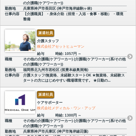
の介護職(ケアワーカー))
勤務地
兵庫県神戸市長田区 (神戸市海岸線駒ヶ林)
仕事内容
【介護職員】 ・身体介助（排泄・入浴・食事・移動） ・環境
整備
派遣社員
介護スタッフ
株式会社アセットヒューマン
給与
時給: 1057円 ～
職種
その他の介護職(ケアワーカー) (介護職(ケアワーカー)系/その他
の介護職(ケアワーカー))
勤務地
福岡県北九州市若松区 (筑豊本線奥洞海)
仕事内容
介護スタッフ/無資格、未経験スタートOK ★無資格、未経験ス
タートの方にはじめやすい職場環境です。 ★日勤の...
派遣社員
ケアサポーター
株式会社メディカル・ワン・アップ
給与
時給: 1300円 ～
職種
その他の介護職(ケアワーカー) (介護職(ケアワーカー)系/その他
の介護職(ケアワーカー))
勤務地
兵庫県神戸市兵庫区 (神戸市海岸線苅藻)