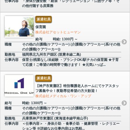
仕事内容
・身体介護全般 ・給茶 ・レクリエーション ・口腔ケア等 ・そ
の他付随する庶業務
派遣社員
保育園
株式会社アセットヒューマン
給与
時給: 1300円 ～
職種
その他の介護職(ケアワーカー) (介護職(ケアワーカー)系/その他
の介護職(ケアワーカー))
勤務地
福岡県北九州市戸畑区 (筑豊本線二島)
仕事内容
保育士/残業なし/未経験 ・ブランクOK/駅チカの保育園 ★子育
て応援！ご希望の時間帯で働けます！ ★元気いっぱ...
派遣社員
【神戸市東灘区】特別養護老人ホームにてケアスタッ
フ募集中☆！夜勤専従希望の方大歓迎！
株式会社メディカル・ワン・アップ
給与
時給: 1300円 ～
職種
その他の介護職(ケアワーカー) (介護職(ケアワーカー)系/その他
の介護職(ケアワーカー))
勤務地
兵庫県神戸市東灘区 (東海道本線甲南山手)
仕事内容
＜仕事内容＞ ・身体介助 ・食事介助 ・健康管理 ・レクリエー
ション等 ※詳細なお仕事内容はお気軽...