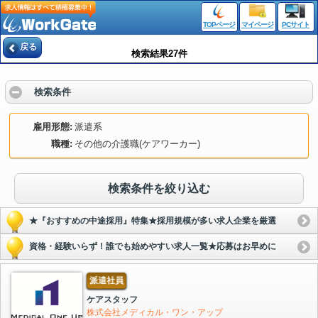
TOPページ
マイページ
PCサイト
戻る
検索結果27件
検索条件
雇用形態
派遣系
職種
その他の介護職(ケアワーカー)
検索条件を絞り込む
★『おすすめの中途採用』特集★採用規模が多い求人企業を厳選
資格・経験いらず！誰でも始めやすい求人一覧★応募はお早めに
派遣社員
ケアスタッフ
株式会社メディカル・ワン・アップ