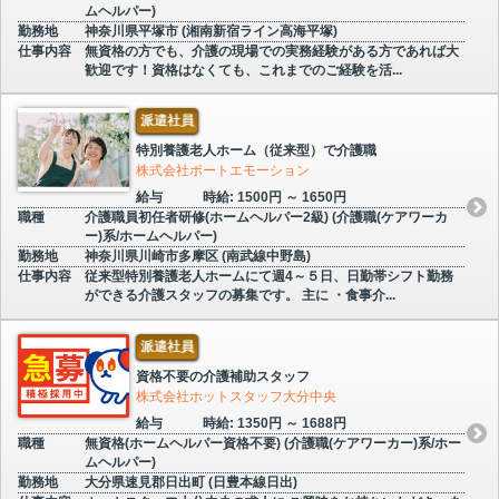
ムヘルパー)
勤務地
神奈川県平塚市 (湘南新宿ライン高海平塚)
仕事内容
無資格の方でも、介護の現場での実務経験がある方であれば大
歓迎です！資格はなくても、これまでのご経験を活...
派遣社員
特別養護老人ホーム（従来型）で介護職
株式会社ポートエモーション
給与
時給: 1500円 ～ 1650円
職種
介護職員初任者研修(ホームヘルパー2級) (介護職(ケアワーカ
ー)系/ホームヘルパー)
勤務地
神奈川県川崎市多摩区 (南武線中野島)
仕事内容
従来型特別養護老人ホームにて週4～５日、日勤帯シフト勤務
ができる介護スタッフの募集です。 主に ・食事介...
派遣社員
資格不要の介護補助スタッフ
株式会社ホットスタッフ大分中央
給与
時給: 1350円 ～ 1688円
職種
無資格(ホームヘルパー資格不要) (介護職(ケアワーカー)系/ホー
ムヘルパー)
勤務地
大分県速見郡日出町 (日豊本線日出)