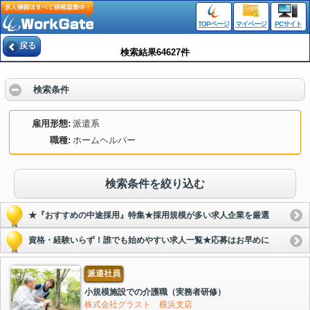
TOPページ
マイページ
PCサイト
戻る
検索結果64627件
検索条件
雇用形態
派遣系
職種
ホームヘルパー
検索条件を絞り込む
★『おすすめの中途採用』特集★採用規模が多い求人企業を厳選
資格・経験いらず！誰でも始めやすい求人一覧★応募はお早めに
派遣社員
小規模施設での介護職（実務者研修）
株式会社グラスト 横浜支店