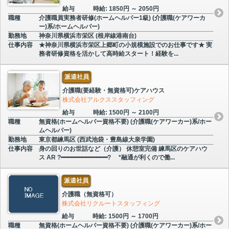
給与
時給: 1850円 ～ 2050円
職種
介護職員実務者研修(ホームヘルパー1級) (介護職(ケアワーカ
ー)系/ホームヘルパー)
勤務地
神奈川県横浜市栄区 (根岸線港南台)
仕事内容
★神奈川県横浜市栄区上郷町の小規模施設でのお仕事です★ 実
務者研修資格を活かして高時給スタート！経験を...
派遣社員
介護職(要経験・無資格可)ケアハウス
株式会社アルクススタッフィング
給与
時給: 1500円 ～ 2100円
職種
無資格(ホームヘルパー資格不要) (介護職(ケアワーカー)系/ホー
ムヘルパー)
勤務地
東京都練馬区 (西武池袋・豊島線大泉学園)
仕事内容
身の回りのお世話など（介護） 休憩室完備 練馬区のケアハウ
ス AR ?━━━━━━━━━━━━━? *融通が利くので働...
派遣社員
介護職（無資格可）
株式会社リクルートスタッフィング
給与
時給: 1500円 ～ 1700円
職種
無資格(ホームヘルパー資格不要) (介護職(ケアワーカー)系/ホー