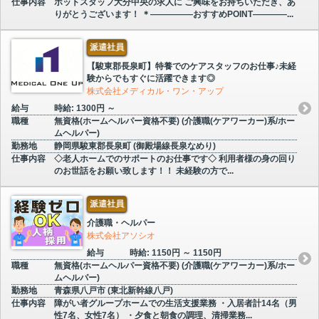
仕事内容
ホットスタッフ大分中央の求人に ご興味をお持ちいただき、あ
りがとうございます！ ＊―――――おすすめPOINT――――...
派遣社員
【駿東郡長泉町】特養でのケアスタッフのお仕事♪未経
験からでもすぐに活躍できます◎
株式会社メディカル・ワン・アップ
給与
時給: 1300円 ～
職種
無資格(ホームヘルパー資格不要) (介護職(ケアワーカー)系/ホー
ムヘルパー)
勤務地
静岡県駿東郡長泉町 (御殿場線長泉なめり)
仕事内容
◇老人ホームでのサポートのお仕事です◇ 利用者様の身の回り
のお世話をお願い致します！！ 未経験の方で...
派遣社員
介護職・ヘルパー
株式会社アソシオ
給与
時給: 1150円 ～ 1150円
職種
無資格(ホームヘルパー資格不要) (介護職(ケアワーカー)系/ホー
ムヘルパー)
勤務地
青森県八戸市 (東北新幹線八戸)
仕事内容
障がい者グループホームでの生活支援業務 ・入居者計14名（男
性7名、女性7名） ・夕食と朝食の調理、清掃業務...