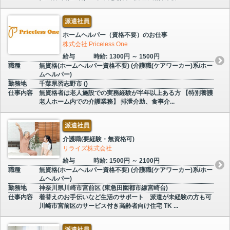
派遣社員
ホームヘルパー（資格不要）のお仕事
株式会社 Priceless One
給与
時給: 1300円 ～ 1500円
職種
無資格(ホームヘルパー資格不要) (介護職(ケアワーカー)系/ホー
ムヘルパー)
勤務地
千葉県習志野市 ()
仕事内容
無資格者は老人施設での実務経験が半年以上ある方 【特別養護
老人ホーム内での介護業務】 排泄介助、食事介...
派遣社員
介護職(要経験・無資格可)
リライズ株式会社
給与
時給: 1500円 ～ 2100円
職種
無資格(ホームヘルパー資格不要) (介護職(ケアワーカー)系/ホー
ムヘルパー)
勤務地
神奈川県川崎市宮前区 (東急田園都市線宮崎台)
仕事内容
着替えのお手伝いなど生活のサポート 派遣が未経験の方も可
川崎市宮前区のサービス付き高齢者向け住宅 TK ...
派遣社員