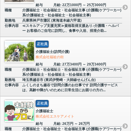
給与
月給: 22万1000円 ～ 25万3000円
職種
介護福祉士・社会福祉士・社会福祉主事 (介護職(ケアワーカー)
系/介護福祉士・社会福祉士・社会福祉主事)
勤務地
兵庫県神戸市灘区 (東海道本線六甲道)
仕事内容
≪スキルアップ支援充実≫資格取得支援あり♪介護職・ヘルパ
ー お客様のご自宅に訪問し、食事や入浴、排泄介助...
正社員
介護福祉士(訪問介護)
株式会社福祉の街
給与
月給: 27万3400円 ～ 29万3400円
職種
介護福祉士・社会福祉士・社会福祉主事 (介護職(ケアワーカー)
系/介護福祉士・社会福祉士・社会福祉主事)
勤務地
埼玉県越谷市 (東武伊勢崎・大師線せんげん台)
仕事内容
ふくしのまち越谷で訪問介護のお仕事です 訪問介護サービス
は、高齢や障がいのために日常生活にお困りの方の...
正社員
介護福祉士
株式会社エスケアメイト
給与
月給: 26万円 ～ 26万円
職種
介護福祉士・社会福祉士・社会福祉主事 (介護職(ケアワーカー)