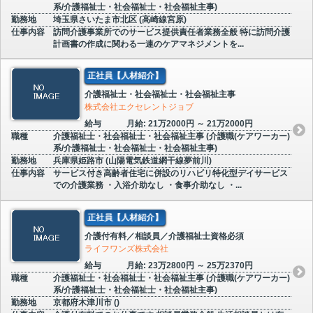
系/介護福祉士・社会福祉士・社会福祉主事)
勤務地
埼玉県さいたま市北区 (高崎線宮原)
仕事内容
訪問介護事業所でのサービス提供責任者業務全般 特に訪問介護
計画書の作成に関わる一連のケアマネジメントを...
正社員【人材紹介】
介護福祉士・社会福祉士・社会福祉主事
株式会社エクセレントジョブ
給与
月給: 21万2000円 ～ 21万2000円
職種
介護福祉士・社会福祉士・社会福祉主事 (介護職(ケアワーカー)
系/介護福祉士・社会福祉士・社会福祉主事)
勤務地
兵庫県姫路市 (山陽電気鉄道網干線夢前川)
仕事内容
サービス付き高齢者住宅に併設のリハビリ特化型デイサービス
での介護業務 ・入浴介助なし ・食事介助なし ・...
正社員【人材紹介】
介護付有料／相談員／介護福祉士資格必須
ライフワンズ株式会社
給与
月給: 23万2800円 ～ 25万2370円
職種
介護福祉士・社会福祉士・社会福祉主事 (介護職(ケアワーカー)
系/介護福祉士・社会福祉士・社会福祉主事)
勤務地
京都府木津川市 ()