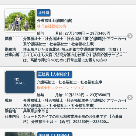
正社員
介護福祉士(訪問介護)
株式会社福祉の街
給与
月給: 27万3400円 ～ 29万3400円
職種
介護福祉士・社会福祉士・社会福祉主事 (介護職(ケアワーカー)
系/介護福祉士・社会福祉士・社会福祉主事)
勤務地
埼玉県さいたま市北区 (埼玉新都市交通鉄道博物館（大成）)
仕事内容
ふくしのまち大宮で訪問介護のお仕事です 訪問介護サービス
は、高齢や障がいのために日常生活にお困りの方の...
正社員【人材紹介】
介護福祉士・社会福祉士・社会福祉主事
株式会社エクセレントジョブ
給与
月給: 20万2250円 ～ 23万8500円
職種
介護福祉士・社会福祉士・社会福祉主事 (介護職(ケアワーカー)
系/介護福祉士・社会福祉士・社会福祉主事)
勤務地
兵庫県加東市 ()
仕事内容
ショートステイでの生活相談業務全般のお仕事です 【応募資
格】 介護福祉士以上 【給与】 202250円～238500...
正社員【人材紹介】