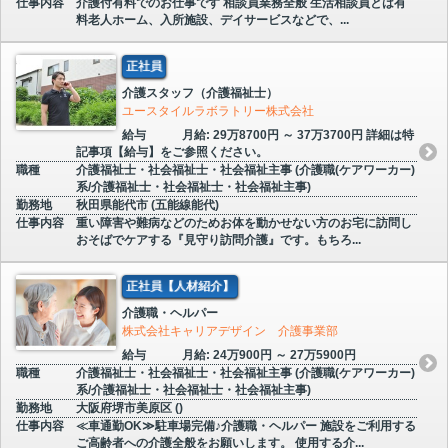
仕事内容
介護付有料でのお仕事です 相談員業務全般 生活相談員とは有
料老人ホーム、入所施設、デイサービスなどで、...
正社員
介護スタッフ（介護福祉士）
ユースタイルラボラトリー株式会社
給与
月給: 29万8700円 ～ 37万3700円 詳細は特
記事項【給与】をご参照ください。
職種
介護福祉士・社会福祉士・社会福祉主事 (介護職(ケアワーカー)
系/介護福祉士・社会福祉士・社会福祉主事)
勤務地
秋田県能代市 (五能線能代)
仕事内容
重い障害や難病などのためお体を動かせない方のお宅に訪問し
おそばでケアする『見守り訪問介護』です。もちろ...
正社員【人材紹介】
介護職・ヘルパー
株式会社キャリアデザイン 介護事業部
給与
月給: 24万900円 ～ 27万5900円
職種
介護福祉士・社会福祉士・社会福祉主事 (介護職(ケアワーカー)
系/介護福祉士・社会福祉士・社会福祉主事)
勤務地
大阪府堺市美原区 ()
仕事内容
≪車通勤OK≫駐車場完備♪介護職・ヘルパー 施設をご利用する
ご高齢者への介護全般をお願いします。 使用する介...