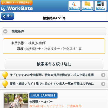
TOPページ
マイページ
PCサイト
戻る
検索結果4725件
検索条件
雇用形態
正社員(転職)系
職種
介護福祉士・社会福祉士・社会福祉主事
検索条件を絞り込む
★『おすすめの中途採用』特集★採用規模が多い求人企業を厳選
資格・経験いらず！誰でも始めやすい求人一覧★応募はお早めに
正社員【人材紹介】
介護職・ヘルパー
株式会社キャリアデザイン 介護事業部