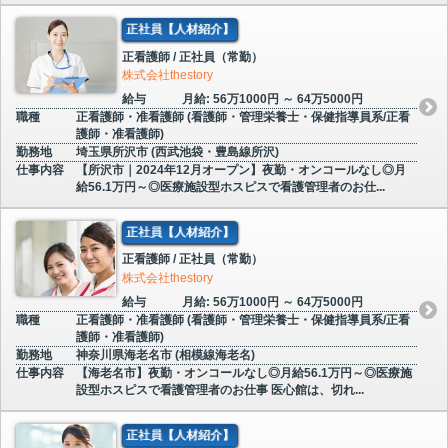
正社員【人材紹介】
正看護師 / 正社員（常勤）
株式会社thestory
給与
月給: 56万1000円 ～ 64万5000円
職種
正看護師・准看護師 (看護師・管理栄養士・保健指導員系/正看
護師・准看護師)
勤務地
埼玉県所沢市 (西武池袋・豊島線所沢)
仕事内容
【所沢市｜2024年12月オープン】夜勤・オンコールなし◎月
給56.1万円～◎医療施設型ホスピスで看護管理者のお仕...
正社員【人材紹介】
正看護師 / 正社員（常勤）
株式会社thestory
給与
月給: 56万1000円 ～ 64万5000円
職種
正看護師・准看護師 (看護師・管理栄養士・保健指導員系/正看
護師・准看護師)
勤務地
神奈川県海老名市 (相模線海老名)
仕事内容
【海老名市】夜勤・オンコールなし◎月給56.1万円～◎医療施
設型ホスピスで看護管理者のお仕事 医心館は、切れ...
正社員【人材紹介】