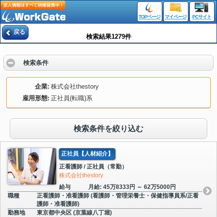
TOPページ
マイページ
PCサイト
戻る
検索結果1279件
検索条件
企業
株式会社thestory
雇用形態
正社員(転職)系
検索条件を絞り込む
正社員【人材紹介】
正看護師 / 正社員（常勤）
株式会社thestory
給与
月給: 45万8333円 ～ 62万5000円
職種
正看護師・准看護師 (看護師・管理栄養士・保健指導員系/正看
護師・准看護師)
勤務地
東京都中央区 (京葉線八丁堀)