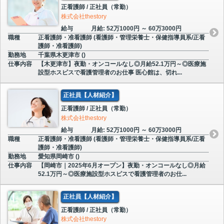
正看護師 / 正社員（常勤）
株式会社thestory
給与
月給: 52万1000円 ～ 60万3000円
職種
正看護師・准看護師 (看護師・管理栄養士・保健指導員系/正看
護師・准看護師)
勤務地
千葉県木更津市 ()
仕事内容
【木更津市】夜勤・オンコールなし◎月給52.1万円～◎医療施
設型ホスピスで看護管理者のお仕事 医心館は、切れ...
正社員【人材紹介】
正看護師 / 正社員（常勤）
株式会社thestory
給与
月給: 52万1000円 ～ 60万3000円
職種
正看護師・准看護師 (看護師・管理栄養士・保健指導員系/正看
護師・准看護師)
勤務地
愛知県岡崎市 ()
仕事内容
【岡崎市｜2025年6月オープン】夜勤・オンコールなし◎月給
52.1万円～◎医療施設型ホスピスで看護管理者のお仕...
正社員【人材紹介】
正看護師 / 正社員（常勤）
株式会社thestory