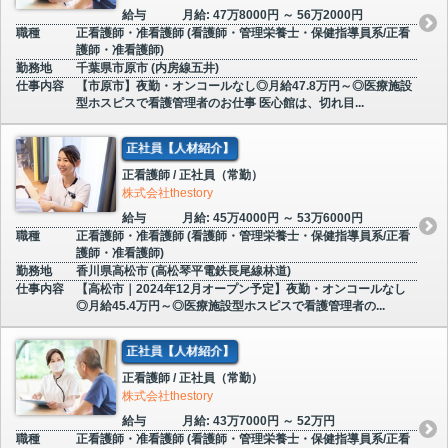
給与
月給: 47万8000円 ～ 56万2000円
職種
正看護師・准看護師 (看護師・管理栄養士・保健指導員系/正看
護師・准看護師)
勤務地
千葉県市原市 (内房線五井)
仕事内容
【市原市】夜勤・オンコールなし◎月給47.8万円～◎医療施設
型ホスピスで看護管理者のお仕事 医心館は、切れ目...
正社員【人材紹介】
正看護師 / 正社員（常勤）
株式会社thestory
給与
月給: 45万4000円 ～ 53万6000円
職種
正看護師・准看護師 (看護師・管理栄養士・保健指導員系/正看
護師・准看護師)
勤務地
香川県高松市 (高松琴平電鉄長尾線林道)
仕事内容
【高松市｜2024年12月オープン予定】夜勤・オンコールなし
◎月給45.4万円～◎医療施設型ホスピスで看護管理者の...
正社員【人材紹介】
正看護師 / 正社員（常勤）
株式会社thestory
給与
月給: 43万7000円 ～ 52万円
職種
正看護師・准看護師 (看護師・管理栄養士・保健指導員系/正看