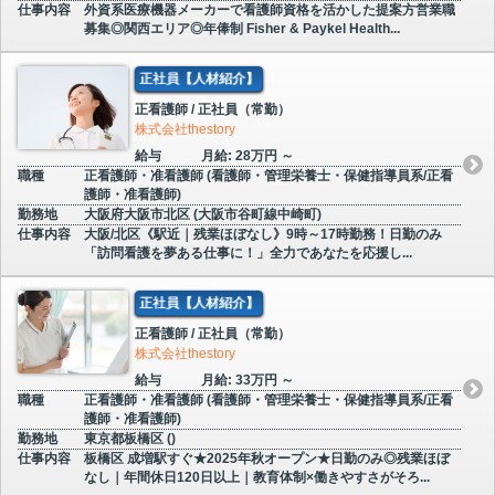
仕事内容
外資系医療機器メーカーで看護師資格を活かした提案方営業職
募集◎関西エリア◎年俸制 Fisher & Paykel Health...
正社員【人材紹介】
正看護師 / 正社員（常勤）
株式会社thestory
給与
月給: 28万円 ～
職種
正看護師・准看護師 (看護師・管理栄養士・保健指導員系/正看
護師・准看護師)
勤務地
大阪府大阪市北区 (大阪市谷町線中崎町)
仕事内容
大阪/北区《駅近｜残業ほぼなし》9時～17時勤務！日勤のみ
「訪問看護を夢ある仕事に！」全力であなたを応援し...
正社員【人材紹介】
正看護師 / 正社員（常勤）
株式会社thestory
給与
月給: 33万円 ～
職種
正看護師・准看護師 (看護師・管理栄養士・保健指導員系/正看
護師・准看護師)
勤務地
東京都板橋区 ()
仕事内容
板橋区 成増駅すぐ★2025年秋オープン★日勤のみ◎残業ほぼ
なし｜年間休日120日以上｜教育体制×働きやすさがそろ...