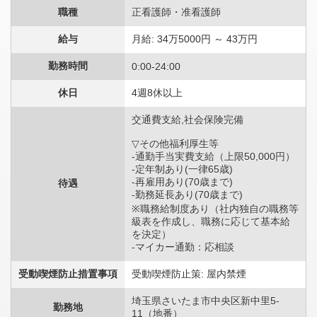
職種
正看護師・准看護師
給与
月給: 34万5000円 ～ 43万円
勤務時間
0:00-24:00
休日
4週8休以上
交通費支給,社会保険完備
▽その他福利厚生等
-通勤手当実費支給（上限50,000円）
-定年制あり(一律65歳)
-再雇用あり(70歳まで)
待遇
-勤務延長あり(70歳まで)
※職務給制度あり（社内独自の職務等
級表を作成し、職務に応じて基本給
を決定）
-マイカー通勤：応相談
受動喫煙防止措置事項
受動喫煙防止策: 屋内禁煙
埼玉県さいたま市中央区新中里5-
勤務地
11（地番）