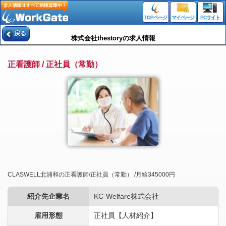
TOPページ
マイページ
PCサイト
戻る
株式会社thestoryの求人情報
正看護師 / 正社員（常勤）
CLASWELL北浦和の正看護師/正社員（常勤） /月給345000円
紹介先企業名
KC-Welfare株式会社
雇用形態
正社員【人材紹介】