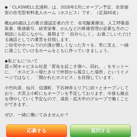
◆「CLASWELL北浦和」は、2026年2月にオープン予定、全室個
室の住宅型有料老人ホーム（ホスピス）です。（定員60名）
概ね65歳以上の要介護認定者の方で、在宅酸素療法、人工呼吸器
装着、喀痰吸引、経管栄養、がんなどの疼痛管理が必要な方のご
相談にも応じながら、最期まで 「自分らしく」 お過ごしいただけ
る施設としての運営を目指します。
ご自宅やホームでの介護が難しくなった方々を、常に支え、一緒
に過ごしていけるホームをともに作っていきましょう。
◆私どもについて
霞ヶ関キャピタル社是「変化を起こす側へ、回れ。」をモットー
に、「ホスピス＝寝たきりで外部から孤立した場所」というイメ
ージではなく、「開かれたホスピス」を目指しています。
小竹向原、仙川、信濃町、下石神井エリアに続々とオープンして
おり、大宮上小町にもオープンを予定しております。今後も拠点
を増やしていく予定なので、成長・拡大中のグループで働くこと
ができます。
ぜひ、一緒に働いてみませんか？
応募する
質問する