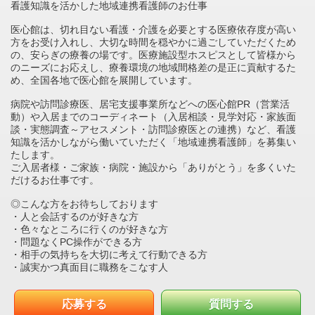
看護知識を活かした地域連携看護師のお仕事
医心館は、切れ目ない看護・介護を必要とする医療依存度が高い
方をお受け入れし、大切な時間を穏やかに過ごしていただくため
の、安らぎの療養の場です。医療施設型ホスピスとして皆様から
のニーズにお応えし、療養環境の地域間格差の是正に貢献するた
め、全国各地で医心館を展開しています。
病院や訪問診療医、居宅支援事業所などへの医心館PR（営業活
動）や入居までのコーディネート（入居相談・見学対応・家族面
談・実態調査～アセスメント・訪問診療医との連携）など、看護
知識を活かしながら働いていただく「地域連携看護師」を募集い
たします。
ご入居者様・ご家族・病院・施設から「ありがとう」を多くいた
だけるお仕事です。
◎こんな方をお待ちしております
・人と会話するのが好きな方
・色々なところに行くのが好きな方
・問題なくPC操作ができる方
・相手の気持ちを大切に考えて行動できる方
・誠実かつ真面目に職務をこなす人
応募する
質問する