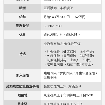
職種
正看護師・准看護師
給与
月給: 43万7000円 ～ 52万円
勤務時間
08:30-17:30
休日
週休2日以上, 4週8休以上
交通費支給,社会保険完備
・社会保険（健康保険、厚生年金)
待遇
・各種保険（雇用保険、労災保険)
・制服無料貸与（上3枚、下3枚）
・退職金制度（勤続年数5年以上）
雇用保険 / 労災保険 / 厚生年金保険 /
加入保険
健康保険
受動喫煙防止措置事項
受動喫煙防止策: 対策あり
勤務地
東京都八王子市明神町三丁目3-20
最寄駅
京王電鉄京王線京王八王子