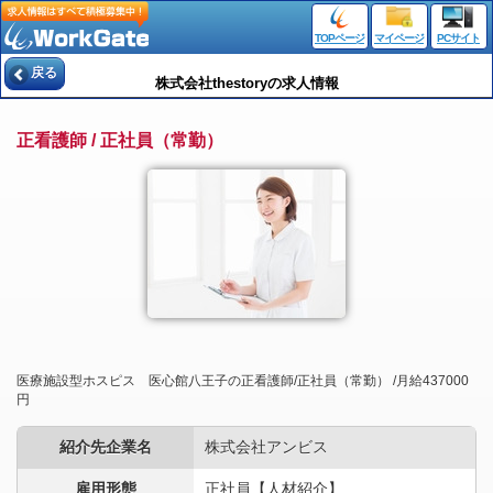
TOPページ
マイページ
PCサイト
戻る
株式会社thestoryの求人情報
正看護師 / 正社員（常勤）
医療施設型ホスピス 医心館八王子の正看護師/正社員（常勤） /月給437000
円
紹介先企業名
株式会社アンビス
雇用形態
正社員【人材紹介】