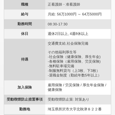
職種
正看護師・准看護師
給与
月給: 56万1000円 ～ 64万5000円
勤務時間
08:30-17:30
休日
週休2日以上, 4週8休以上
交通費支給,社会保険完備
その他福利厚生等
-社会保険（健康保険、厚生年金)
待遇
-各種保険（雇用保険、労災保険)
-無料駐車場完備
-制服無料貸与（上3枚、下3枚）
-退職金制度（勤続年数5年以上）
雇用保険 / 労災保険 / 厚生年金保険 /
加入保険
健康保険
受動喫煙防止措置事項
受動喫煙防止策: 対策あり
勤務地
埼玉県所沢市大字北秋津８２２番