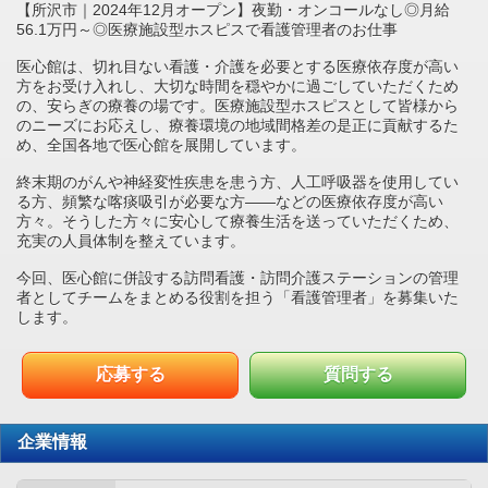
【所沢市｜2024年12月オープン】夜勤・オンコールなし◎月給
56.1万円～◎医療施設型ホスピスで看護管理者のお仕事
医心館は、切れ目ない看護・介護を必要とする医療依存度が高い
方をお受け入れし、大切な時間を穏やかに過ごしていただくため
の、安らぎの療養の場です。医療施設型ホスピスとして皆様から
のニーズにお応えし、療養環境の地域間格差の是正に貢献するた
め、全国各地で医心館を展開しています。
終末期のがんや神経変性疾患を患う方、人工呼吸器を使用してい
る方、頻繁な喀痰吸引が必要な方――などの医療依存度が高い
方々。そうした方々に安心して療養生活を送っていただくため、
充実の人員体制を整えています。
今回、医心館に併設する訪問看護・訪問介護ステーションの管理
者としてチームをまとめる役割を担う「看護管理者」を募集いた
します。
応募する
質問する
企業情報