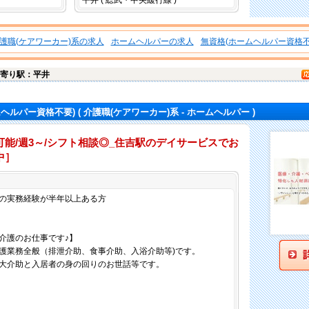
平井 ( 総武・中央緩行線 )
護職(ケアワーカー)系の求人
ホームヘルパーの求人
無資格(ホームヘルパー資格不
寄り駅：平井
ムヘルパー資格不要)
( 介護職(ケアワーカー)系 - ホームヘルパー )
能/週3～/シフト相談◎_住吉駅のデイサービスでお
中］
仕事内容
の実務経験が半年以上ある方
内での介護のお仕事です♪】
護業務全般（排泄介助、食事介助、入浴介助等)です。
大介助と入居者の身の回りのお世話等です。