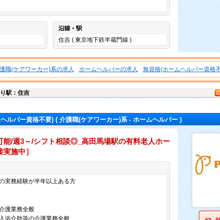
沿線・駅
住吉 ( 東京地下鉄半蔵門線 )
護職(ケアワーカー)系の求人
ホームヘルパーの求人
無資格(ホームヘルパー資格不
り駅：住吉
ムヘルパー資格不要)
( 介護職(ケアワーカー)系 - ホームヘルパー )
能/週3～/シフト相談◎_高田馬場駅の有料老人ホー
接実施中］
仕事内容
の実務経験が半年以上ある方
介護業務全般
入浴介助等の介護業務全般