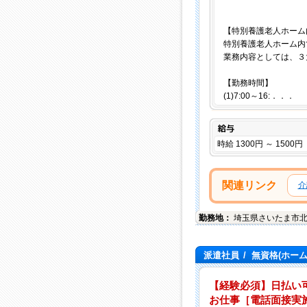
【特別養護老人
特別養護老人ホーム内
業務内容としては、３
【勤務時間】
(1)7:00～16:．．．
給与
時給 1300円 ～ 1500円
関連リンク
介
勤務地：
埼玉県
さいたま市
派遣社員
/
無資格(ホー
【経験必須】日払い可
お仕事［電話面接実