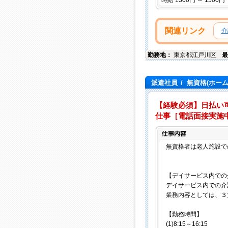
時給 1300円 ～ 1500円
関連リンク
介
勤務地：
東京都
江戸川区
最
派遣社員
/
無資格(ホー
【経験必須】日払い可
仕事［電話面接実施
無資格者は老人施設で
【デイサービス
デイサービス内での介
業務内容としては、３
【勤務時間】
(1)8:15～16:15