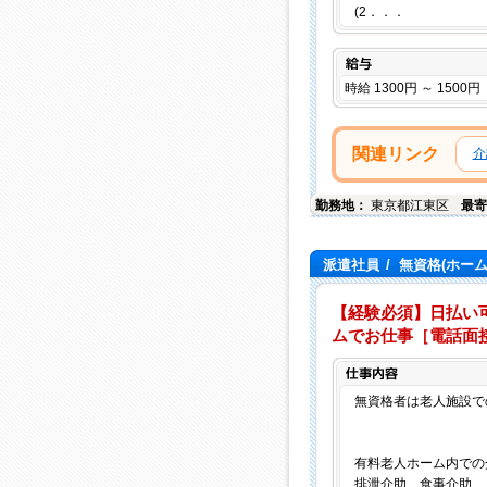
(2．．．
給与
時給 1300円 ～ 1500円
関連リンク
介
勤務地：
東京都
江東区
最寄
派遣社員
/
無資格(ホー
【経験必須】日払い可
ムでお仕事［電話面
無資格者は老人施設で
有料老人ホーム内での
排泄介助、食事介助、