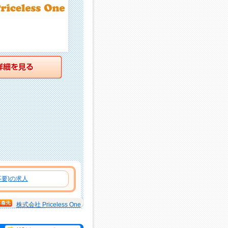
詳細を見る
要)の求人
株式会社 Priceless One