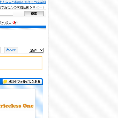
求人広告の掲載をお考えの企業様
報であなたの求職活動をサポート
0
見た求人
件
次へ>>
検討中フォルダに入れる