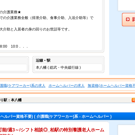
の介護業務★
での介護業務全般（排泄介助、食事介助、入浴介助等）で
大介助と入居者の身の回りのお世話等です。
18:00 10:0．．．
沿線・駅
本八幡 ( 総武・中央緩行線 )
護職(ケアワーカー)系の求人
ホームヘルパーの求人
無資格(ホームヘルパー資格不
り駅：本八幡
ムヘルパー資格不要)
( 介護職(ケアワーカー)系 - ホームヘルパー )
能/週3～/シフト相談◎_柏駅の特別養護老人ホーム