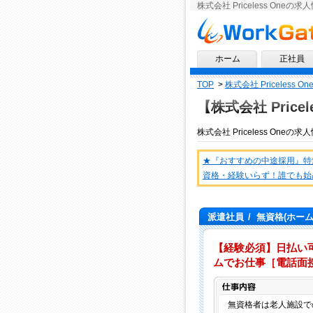
株式会社 Priceless Oneの
求人情報ならワークゲート
ホーム
正社員
TOP
>
株式会社 Priceless 
【株式会社 Pricel
株式会社 Priceless One
の
求人
★『おすすめの中途採用』特
資格・経験いらず！誰でも始
派遣社員
/
無資格(ホー
【経験必須】日払い可
ムでお仕事［電話面
無資格者は老人施設で