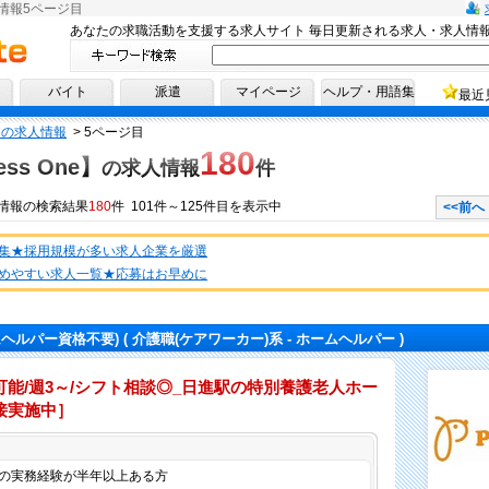
求人情報5ページ目
あなたの求職活動を支援する求人サイト 毎日更新される求人・求人情
へ！
バイト
派遣
マイページ
ヘルプ・用語集
最近
Oneの求人情報
>
5ページ目
180
ess One】
の求人情報
件
情報
の検索結果
180
件 101件～125件目を表示中
<<前へ
集★採用規模が多い求人企業を厳選
めやすい求人一覧★応募はお早めに
ムヘルパー資格不要)
( 介護職(ケアワーカー)系 - ホームヘルパー )
能/週3～/シフト相談◎_日進駅の特別養護老人ホー
接実施中］
仕事内容
の実務経験が半年以上ある方