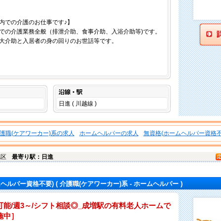
ホーム内での介護のお仕事です♪】
での介護業務全般（排泄介助、食事介助、入浴介助等)です。
大介助と入居者の身の回りのお世話等です。
沿線・駅
日進 ( 川越線 )
護職(ケアワーカー)系の求人
ホームヘルパーの求人
無資格(ホームヘルパー資格不
北区
最寄り駅：日進
ムヘルパー資格不要)
( 介護職(ケアワーカー)系 - ホームヘルパー )
能/週3～/シフト相談◎_成増駅の有料老人ホームで
施中］