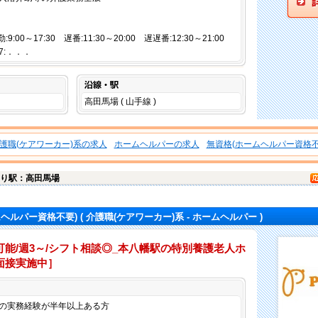
勤:9:00～17:30 遅番:11:30～20:00 遅遅番:12:30～21:00
7:．．．
沿線・駅
高田馬場 ( 山手線 )
護職(ケアワーカー)系の求人
ホームヘルパーの求人
無資格(ホームヘルパー資格不
り駅：高田馬場
ムヘルパー資格不要)
( 介護職(ケアワーカー)系 - ホームヘルパー )
能/週3～/シフト相談◎_本八幡駅の特別養護老人ホ
面接実施中］
仕事内容
の実務経験が半年以上ある方