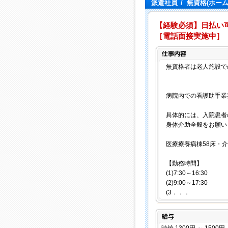
派遣社員
/
無資格(ホー
【経験必須】日払い可
［電話面接実施中］
無資格者は老人施設で
病院内での看護助手業
具体的には、入院患者
身体介助全般をお願い
医療療養病棟58床・
【勤務時間】
(1)7:30～16:30
(2)9:00～17:30
(3．．．
給与