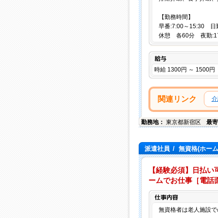
【勤務時間】
早番:7:00～15:30 日
休憩 各60分 夜勤:1
給与
時給 1300円 ～ 1500円
関連リンク
介
勤務地：
東京都
新宿区
最寄
派遣社員
/
無資格(ホー
【経験必須】日払い可
ームでお仕事［電話
無資格者は老人施設で